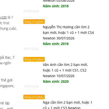
Newton 02/08/2026
Năm sinh: 2018
03/08/2026
u-tơn
là 1
Đang chờ ghép
ức trực
Nguyễn Thị Hương cần tìm 2
chung cuộc.
bạn mới, hoặc 1 cũ + 1 mới CS4
Newton 30/07/2026
Năm sinh: 2018
30/07/2026
iải Bạc, 7
Đang chờ ghép
của ngôn
Vân Anh cần tìm 2 bạn mới,
hoặc 1 cũ + 1 mới CS1, CS2
Newton 10/07/2026
Thế giới
Năm sinh: 2020
Singapore,
10/07/2026
Đang chờ ghép
Nga cần tìm 2 bạn mới, hoặc 1
 mê lập
cũ + 1 mới CS3 Newton
học – một