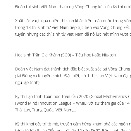
Đoàn thí sinh Việt Nam tham dự Vòng Chung kết của Kỳ thi dướ
Xuất sắc vượt qua nhiều thí sinh khác trên toàn quốc trong Vòn
trong 18 thí sinh từ Việt Nam tiếp tục tiến vào Vòng Chung kế
tuyến nhưng các thí sinh từ Việt Nam đã nỗ lực hết mình vượt 
Học sinh Trần Gia Khánh (5G0) – Tiểu học
I-sắc Niu-tơn
Đoàn Việt Nam đạt thành tích đặc biệt xuất sắc tại Vòng Chung k
giải Đồng và Khuyến khích. Đặc biệt, có 1 thí sinh Việt Nam đạt 
ngữ lập trình).
Kỳ thi Lập trình Toán học Toàn cầu 2020 (Global Mathematics 
(World Mind Innovation League – WMIL) với sự tham gia của 14 qu
Thái Lan, Trung Quốc, Việt Nam,…
Kỳ thi khơi dậy trí tò mò, truyền cảm hứng khám phá các ngôn n
trình từ lớp 3 cấp Tiểu học tới lớp 12 cấp THPT. Bên cạnh đó 