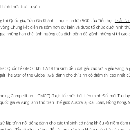
i hình thức trực tuyến
g thi Quốc gia, Trần Gia Khánh – học sinh lớp 5G0 của Tiểu học
I-sắc Ni
t. Vòng Chung kết diễn ra sớm hơn dự kiến và được tổ chức dưới hình th
qua những hạn chế, ảnh hưởng của dịch bệnh để giành những vị trí cao 
ết Quốc tế GMCC khi 17/18 thí sinh đều đạt giải cao với 5 giải Vàng, 5 g
giải The Star of the Global (Giải dành cho thí sinh có điểm thi cao nhất 
Coding Competition – GMCC) được tổ chức bởi Liên minh Đổi mới Tư duy 
ốc gia và vùng lãnh thổ trên Thế giới: Australia, Đài Loan, Hồng Kông, 
gữ lập trình nổi tiếng dành cho các thí sinh có năng khiếu và niềm đam
cũng thúc đẩy kỹ năng tự học để các em tự mình khám phá chân lý khoa 