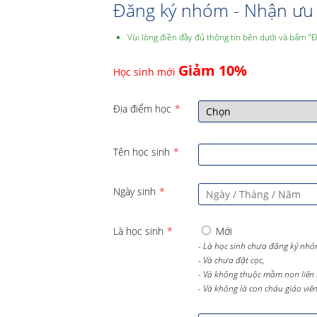
Đăng ký nhóm - Nhận ưu 
Vùi lòng điền đầy đủ thông tin bên dưới và bấm “
Giảm 10%
Học sinh mới
Địa điểm học
*
Tên học sinh
*
Ngày sinh
*
Là học sinh
*
Mới
- Là học sinh chưa đăng ký nhó
- Và chưa đặt cọc,
- Và không thuộc mầm non liên 
- Và không là con cháu giáo viên 