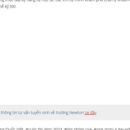
ế kỷ XXI.
thông tin tư vấn tuyển sinh về trường Newton
tại đây
ng Quốc Việt
,
#cuộc thi amo 2023
,
#tìm nhóm cs4
,
#one story a day pd