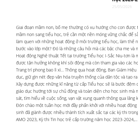
25/05/2026
Giai đoạn mầm non, bố mẹ thường có xu hướng cho con được tự 
mầm non sang tiểu học, trẻ cần một nền móng vững chắc để sẵ
làm quen với những hoạt động ở môi trường tiểu học, làm thế n
bước vào lớp một? Đó là những câu hỏi mà các bậc cha mẹ và n
Hoạt động Nghệ thuật Tết tại trường Tiểu học I-Sắc Niu-tơn là
được tận hưởng không khí sôi động mà còn tham gia vào các ho
Trang trí phong bao lì xì… Thông qua hoạt động, Ban Giám Hiệu
dục, giữ gìn nét đẹp văn hóa truyền thống của dân tộc và tạo ra
Xây dựng được những kĩ năng từ cấp Tiểu học sẽ là bước đệm cho 
giáo dục hướng tới sự chủ động và toàn diện cho học sinh mà n
sát, tìm hiểu về cuộc sống, vạn vật xung quanh thông qua lăng k
Đón chào một tuần học mới đầy phấn khởi với nhiều hoạt động ý
sinh đã giành được nhiều thành tích xuất sắc tại các kỳ thi tr
AMO 2023, Kỳ thi Tin học trẻ cấp trường năm học 2023-2024,...