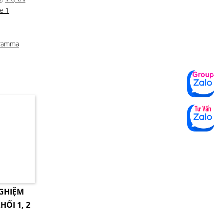
e 1
ramma
NGHIỆM
HỐI 1, 2