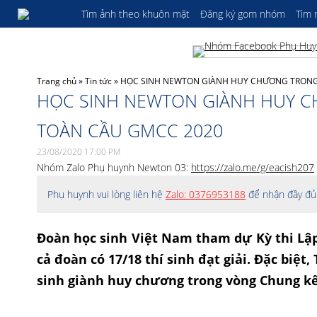
Tìm ảnh theo khuôn mặt
Đăng ký gom nhóm
Tìm
Trang chủ
»
Tin tức
»
HỌC SINH NEWTON GIÀNH HUY CHƯƠNG TRONG 
HỌC SINH NEWTON GIÀNH HUY C
TOÀN CẦU GMCC 2020
23/08/2020 17:00 PM
Nhóm Zalo Phụ huynh Newton 03:
https://zalo.me/g/eacish207
Phụ huynh vui lòng liên hệ
Zalo: 0376953188
để nhận đầy đủ 
Đoàn học sinh Việt Nam tham dự Kỳ thi Lập
cả đoàn có 17/18 thí sinh đạt giải. Đặc biệt
sinh giành huy chương trong vòng Chung kết