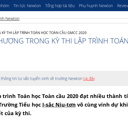
 nhóm
Tin tức Newton
Tổng hợp tài liệu
Phụ huynh Newton
Revie
KỲ THI LẬP TRÌNH TOÁN HỌC TOÀN CẦU GMCC 2020
HƯƠNG TRONG KỲ THI LẬP TRÌNH TOÁ
thông tin tư vấn tuyển sinh về trường Newton
tại đây
 trình Toán học Toàn cầu 2020 đạt nhiều thành tí
, Trường Tiểu học
I-sắc Niu-tơn
vô cùng vinh dự khi 
 của kỳ thi.