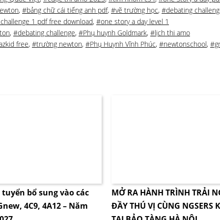
ewton
,
#bảng chữ cái tiếng anh pdf
,
#vẽ trường học
,
#debating challeng
challenge 1 pdf free download
,
#one story a day level 1
ton
,
#debating challenge
,
#Phụ huynh Goldmark
,
#lịch thi amo
azkid free
,
#trường newton
,
#Phụ Huynh Vĩnh Phúc
,
#newtonschool
,
#g
i tuyển bổ sung vào các
MỞ RA HÀNH TRÌNH TRẢI 
4Gnew, 4C9, 4A12 – Năm
ĐẦY THÚ VỊ CÙNG NGSERS K
2027
TẠI BẢO TÀNG HÀ NỘI