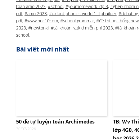
toán amo 2023
,
#school
,
#yourhomework lớp 3
,
#ghép nhóm n
pdf
,
#amo 2023
,
#oxford phonics world 1 flipbuilder
,
#debating 
pdf
,
#www.hoc10com
,
#school grammar
,
#đề thi học bổng new
2023
,
#newtonki
,
#tài khoản razkid miễn phí 2023
,
#tài khoản r
school
,
Bài viết mới nhất
50 đề tự luyện toán Archimedes
TB: V/v Th
30/07/2026
lớp 4G0, 
học 2026-