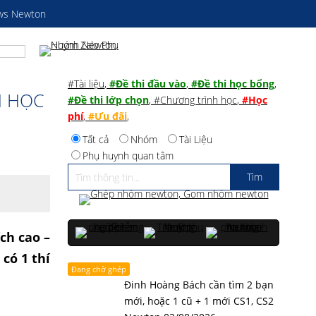
ws Newton
#Tài liệu
,
#Đề thi đầu vào
,
#Đề thi học bổng
,
N HỌC
#Đề thi lớp chọn
,
#Chương trình học
,
#Học
phí
,
#Ưu đãi
,
Tất cả
Nhóm
Tài Liệu
Phụ huynh quan tâm
ch cao –
có 1 thí
Đang chờ ghép
Đinh Hoàng Bách cần tìm 2 bạn
mới, hoặc 1 cũ + 1 mới CS1, CS2