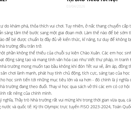
03/04/2026
do khám phá, thỏa thích vui chơi. Tuy nhiên, ở nấc thang chuyển cấp t
n sàng tâm thế bước sang một giai đoạn mới. Làm thế nào để bé sớm th
ào để bé được chuẩn bị đầy đủ về kiến thức, kĩ năng, tư duy để không bị
hà trường đều trăn trở.
 một phần không thể thiếu của chuỗi sự kiện Chào Xuân. Các em học sin
ạt động sáng tạo và mang tính văn hóa cao như Viết thư pháp, In tranh
 nhà trường mong muốn tạo bầu không khí đón Tết vui vẻ, ấm áp, đồng th
 sân chơi lành mạnh, phát huy tính chủ động, tích cực, sáng tạo của học 
học sinh tiến tới những mục tiêu lớn và xa hơn - đó chính là ý nghĩa củ
hà trường đang theo đuổi. Thay vì học qua sách vở thì các em có cơ hộ
ính rất riêng của chính mình.
 nghĩa, Thầy trò Nhà trường rất vui mừng khi trong thời gian vừa qua, c
ong nước và quốc tế: Kỳ thi Olympic trực tuyến FISO 2023-2024, Toán Quố