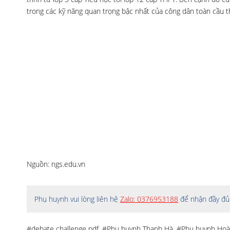
trong các kỹ năng quan trọng bậc nhất của công dân toàn cầu th
Nguồn: ngs.edu.vn
Phụ huynh vui lòng liên hệ
Zalo: 0376953188
để nhận đầy đủ 
#debate challenge pdf
,
#Phụ huynh Thanh Hà
,
#Phụ huynh Hoà