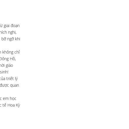
ừ giai đoạn
ích nghi,
 bỡ ngỡ khi
h không chỉ
 Đông Hồ,
ời giáo
sinh!
a triết lý
i được quan
ác em học
c tế Hoa Kỳ