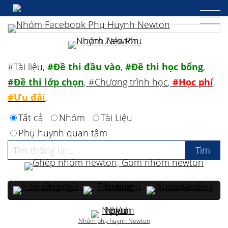
#Tài liệu
,
#Đề thi đầu vào
,
#Đề thi học bổng
,
#Đề thi lớp chọn
,
#Chương trình học
,
#Học phí
,
#Ưu đãi
,
Tất cả
Nhóm
Tài Liệu
Phụ huynh quan tâm
Nhóm phụ huynh Newton