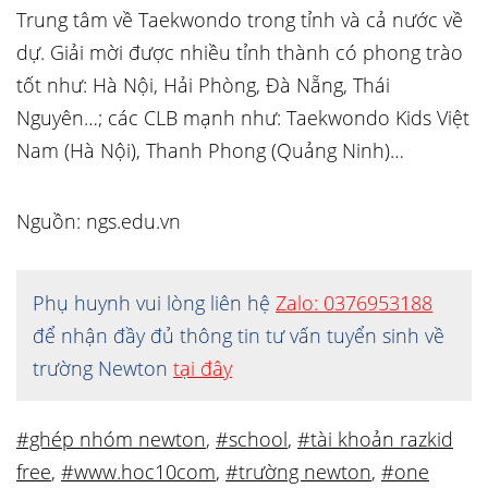
Trung tâm về Taekwondo trong tỉnh và cả nước về
dự. Giải mời được nhiều tỉnh thành có phong trào
tốt như: Hà Nội, Hải Phòng, Đà Nẵng, Thái
Nguyên…; các CLB mạnh như: Taekwondo Kids Việt
Nam (Hà Nội), Thanh Phong (Quảng Ninh)…
Nguồn: ngs.edu.vn
Phụ huynh vui lòng liên hệ
Zalo: 0376953188
để nhận đầy đủ thông tin tư vấn tuyển sinh về
trường Newton
tại đây
#ghép nhóm newton
,
#school
,
#tài khoản razkid
free
,
#www.hoc10com
,
#trường newton
,
#one