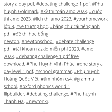
story a day pdf
,
#debating challenge 1 pdf
,
#Phụ
huynh Goldmark
,
#kỳ thi toán amo 2023
,
#cuộc
thi amo 2023
,
#lịch thi amo 2023
,
#yourhomework
lớp 3
,
#vẽ trường học
,
#bảng chữ cái tiếng anh
pdf
,
#đề thi học bổng
newton
,
#newtonschool
,
#debate challenge
pdf
,
#tài khoản razkid miễn phí 2023
,
#amo
2023
,
#debating challenge 1 pdf free
download
,
#Phụ Huynh Vĩnh Phúc
,
#one story a
day level 1 pdf
,
#school grammar
,
#Phụ huynh
Hoàng Quốc Việt
,
#tìm nhóm cs4
,
#gramma
school
,
#oxford phonics world 1
flipbuilder
,
#debating challenge
,
#Phụ huynh
Thanh Hà
,
#newtonki
,