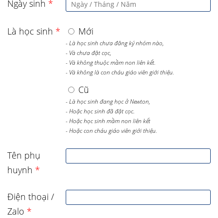
Ngày sinh
*
Là học sinh
*
Mới
- Là học sinh chưa đăng ký nhóm nào,
- Và chưa đặt cọc,
- Và không thuộc mầm non liên kết.
- Và không là con cháu giáo viên giới thiệu.
Cũ
- Là học sinh đang học ở Newton,
- Hoặc học sinh đã đặt cọc.
- Hoặc học sinh mầm non liên kết
- Hoặc con cháu giáo viên giới thiệu.
Tên phụ
huynh
*
Điện thoại /
Zalo
*