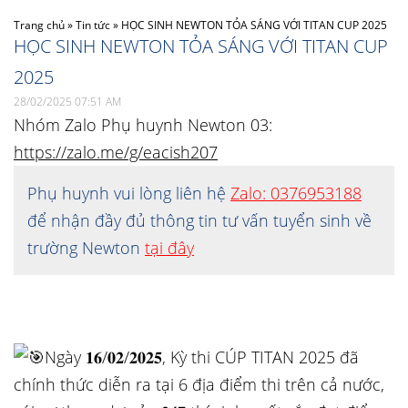
Trang chủ
»
Tin tức
»
HỌC SINH NEWTON TỎA SÁNG VỚI TITAN CUP 2025
HỌC SINH NEWTON TỎA SÁNG VỚI TITAN CUP
2025
28/02/2025 07:51 AM
Nhóm Zalo Phụ huynh Newton 03:
https://zalo.me/g/eacish207
Phụ huynh vui lòng liên hệ
Zalo: 0376953188
để nhận đầy đủ thông tin tư vấn tuyển sinh về
trường Newton
tại đây
Ngày 𝟏𝟔/𝟎𝟐/𝟐𝟎𝟐𝟓, Kỳ thi CÚP TITAN 2025 đã
chính thức diễn ra tại 6 địa điểm thi trên cả nước,