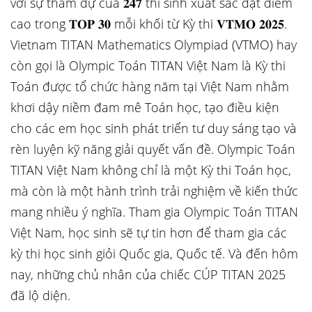
với sự tham dự của 𝟐𝟒𝟕 thí sinh xuất sắc đạt điểm
cao trong 𝐓𝐎𝐏 𝟑𝟎 mỗi khối từ Kỳ thi 𝐕𝐓𝐌𝐎
𝟐𝟎𝟐𝟓.
Vietnam TITAN Mathematics Olympiad (VTMO) hay
còn gọi là Olympic Toán TITAN Việt Nam là Kỳ thi
Toán được tổ chức hàng năm tại Việt Nam nhằm
khơi dậy niềm đam mê Toán học, tạo điều kiện
cho các em học sinh phát triển tư duy sáng tạo và
rèn luyện kỹ năng giải quyết vấn đề. Olympic Toán
TITAN Việt Nam không chỉ là một Kỳ thi Toán học,
mà còn là một hành trình trải nghiệm về kiến thức
mang nhiều ý nghĩa. Tham gia Olympic Toán TITAN
Việt Nam, học sinh sẽ tự tin hơn để tham gia các
kỳ thi học sinh giỏi Quốc gia, Quốc tế. Và đến hôm
nay, những chủ nhân của chiếc CÚP TITAN 2025
đã lộ diện.