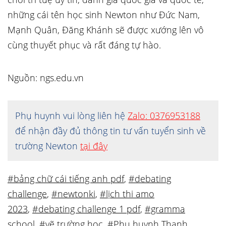
những cái tên học sinh Newton như Đức Nam,
Mạnh Quân, Đăng Khánh sẽ được xướng lên vô
cùng thuyết phục và rất đáng tự hào.
Nguồn: ngs.edu.vn
Phụ huynh vui lòng liên hệ
Zalo: 0376953188
để nhận đầy đủ thông tin tư vấn tuyển sinh về
trường Newton
tại đây
#bảng chữ cái tiếng anh pdf
,
#debating
challenge
,
#newtonki
,
#lịch thi amo
2023
,
#debating challenge 1 pdf
,
#gramma
school
,
#vẽ trường học
,
#Phụ huynh Thanh