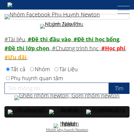
#Tài liệu
,
#Đề thi đầu vào
,
#Đề thi học bổng
,
#Đề thi lớp chọn
,
#Chương trình học
,
#Học phí
,
#Ưu đãi
,
Tất cả
Nhóm
Tài Liệu
Phụ huynh quan tâm
Nhóm phụ huynh Newton