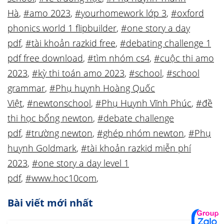
Hà
,
#amo 2023
,
#yourhomework lớp 3
,
#oxford
phonics world 1 flipbuilder
,
#one story a day
pdf
,
#tài khoản razkid free
,
#debating challenge 1
pdf free download
,
#tìm nhóm cs4
,
#cuộc thi amo
2023
,
#kỳ thi toán amo 2023
,
#school
,
#school
grammar
,
#Phụ huynh Hoàng Quốc
Việt
,
#newtonschool
,
#Phụ Huynh Vĩnh Phúc
,
#đề
thi học bổng newton
,
#debate challenge
pdf
,
#trường newton
,
#ghép nhóm newton
,
#Phụ
huynh Goldmark
,
#tài khoản razkid miễn phí
2023
,
#one story a day level 1
pdf
,
#www.hoc10com
,
Bài viết mới nhất