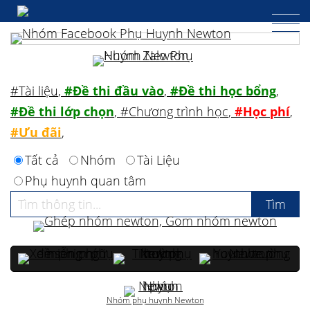
#Tài liệu
,
#Đề thi đầu vào
,
#Đề thi học bổng
,
#Đề thi lớp chọn
,
#Chương trình học
,
#Học phí
,
#Ưu đãi
,
Tất cả
Nhóm
Tài Liệu
Phụ huynh quan tâm
Nhóm phụ huynh Newton