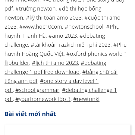
pdf
,
#trường newton
,
#đề thi học bổng
newton
,
#kỳ thi toán amo 2023
,
#cuộc thi amo
2023
,
#www.hoc10com
,
#newtonschool
,
#Phụ
huynh Thanh Hà
,
#amo 2023
,
#debating
challenge
,
#tài khoản razkid miễn phí 2023
,
#Phụ
huynh Hoàng Quốc Việt
,
#oxford phonics world 1
flipbuilder
,
#lịch thi amo 2023
,
#debating
challenge 1 pdf free download
,
#bảng chữ cái
tiếng anh pdf
,
#one story a day level 1
pdf
,
#school grammar
,
#debating challenge 1
pdf
,
#yourhomework lớp 3
,
#newtonki
,
Bài viết mới nhất