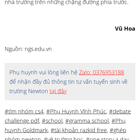
nhà trường trên những chặng đường phía trước.
Vũ Hoa
Nguồn: ngs.edu.vn
Phụ huynh vui lòng liên hệ
Zalo: 0376953188
để nhận đầy đủ thông tin tư vấn tuyển sinh về
trường Newton
tại đây
#tìm nhóm cs4
,
#Phụ Huynh Vĩnh Phúc
,
#debate
challenge pdf
,
#school
,
#gramma school
,
#Phụ
huynh Goldmark
,
#tài khoản razkid free
,
#ghép
nhóm newton
,
#vẽ trường học
,
#one story a day