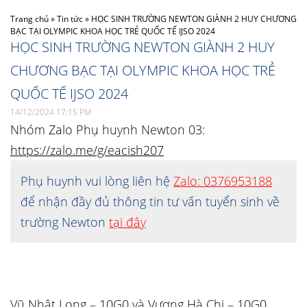
Trang chủ
»
Tin tức
»
HỌC SINH TRƯỜNG NEWTON GIÀNH 2 HUY CHƯƠNG
BẠC TẠI OLYMPIC KHOA HỌC TRẺ QUỐC TẾ IJSO 2024
HỌC SINH TRƯỜNG NEWTON GIÀNH 2 HUY
CHƯƠNG BẠC TẠI OLYMPIC KHOA HỌC TRẺ
QUỐC TẾ IJSO 2024
14/12/2024 17:15 PM
Nhóm Zalo Phụ huynh Newton 03:
https://zalo.me/g/eacish207
Phụ huynh vui lòng liên hệ
Zalo: 0376953188
để nhận đầy đủ thông tin tư vấn tuyển sinh về
trường Newton
tại đây
Vũ Nhật Long – 10G0 và Vương Hà Chi – 10G0,