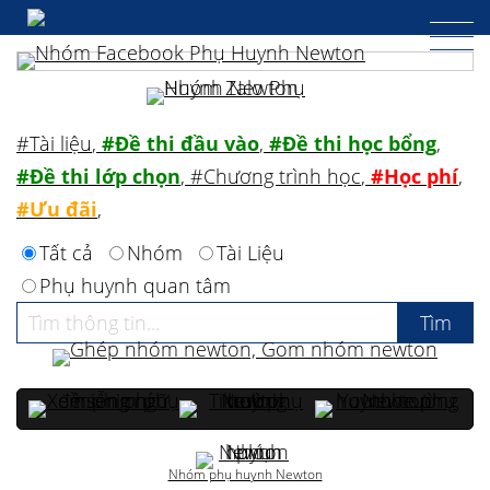
#Tài liệu
,
#Đề thi đầu vào
,
#Đề thi học bổng
,
#Đề thi lớp chọn
,
#Chương trình học
,
#Học phí
,
#Ưu đãi
,
Tất cả
Nhóm
Tài Liệu
Phụ huynh quan tâm
Nhóm phụ huynh Newton