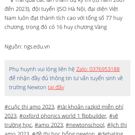
đến 2023), đội tuyển IJSO Hà Nội, đại diện Việt
Nam luôn đạt thành tích cao với tổng số 77 huy
chương, trong đó có 16 huy chương Vàng
Nguồn: ngs.edu.vn
Phụ huynh vui lòng liên hệ
Zalo: 0376953188
để nhận đầy đủ thông tin tư vấn tuyển sinh về
trường Newton
tại đây
#cuộc thi amo 2023
,
#tài khoản razkid miễn phí
2023
,
#oxford phonics world 1 flipbuilder
,
#vẽ
trường học
,
#amo 2023
,
#newtonschool
,
#lịch thi
amo 2023
,
#đề thi học bổng newton
,
#debating