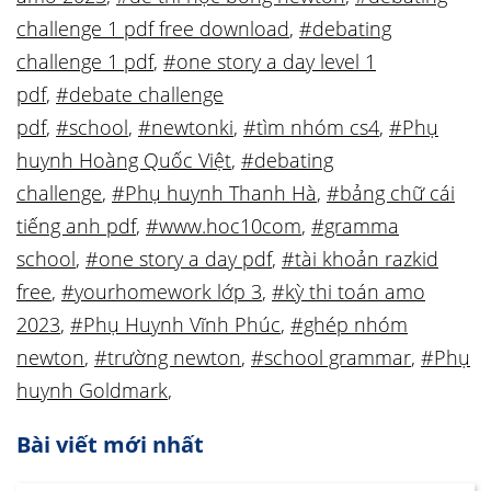
challenge 1 pdf free download
,
#debating
challenge 1 pdf
,
#one story a day level 1
pdf
,
#debate challenge
pdf
,
#school
,
#newtonki
,
#tìm nhóm cs4
,
#Phụ
huynh Hoàng Quốc Việt
,
#debating
challenge
,
#Phụ huynh Thanh Hà
,
#bảng chữ cái
tiếng anh pdf
,
#www.hoc10com
,
#gramma
school
,
#one story a day pdf
,
#tài khoản razkid
free
,
#yourhomework lớp 3
,
#kỳ thi toán amo
2023
,
#Phụ Huynh Vĩnh Phúc
,
#ghép nhóm
newton
,
#trường newton
,
#school grammar
,
#Phụ
huynh Goldmark
,
Bài viết mới nhất