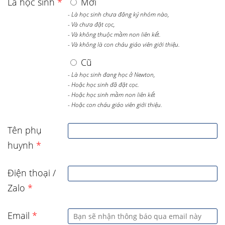
Là học sinh
*
Mới
- Là học sinh chưa đăng ký nhóm nào,
- Và chưa đặt cọc,
- Và không thuộc mầm non liên kết.
- Và không là con cháu giáo viên giới thiệu.
Cũ
- Là học sinh đang học ở Newton,
- Hoặc học sinh đã đặt cọc.
- Hoặc học sinh mầm non liên kết
- Hoặc con cháu giáo viên giới thiệu.
Tên phụ
huynh
*
Điện thoại /
Zalo
*
Email
*