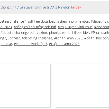
thông tin tư vấn tuyển sinh về trường Newton
tại đây
ating challenge 1 pdf free download
,
#ghép nhóm newton
,
#debating c
phí 2023
,
#bảng chữ cái tiếng anh pdf
,
#Phụ Huynh Vĩnh Phúc
,
#one stor
,
#debate challenge pdf
,
#oxford phonics world 1 flipbuilder
,
#Phụ huynh
ng Quốc Việt
,
#debating challenge
,
#lịch thi amo 2023
,
#đề thi học bổn
grammar
,
#yourhomework lớp 3
,
#cuộc thi amo 2023
,