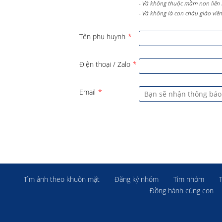
- Và không thuộc mầm non liên 
- Và không là con cháu giáo viên 
Tên phụ huynh
*
Điện thoại / Zalo
*
Email
*
Tìm ảnh theo khuôn mặt
Đăng ký nhóm
Tìm nhóm
Đồng hành cùng con