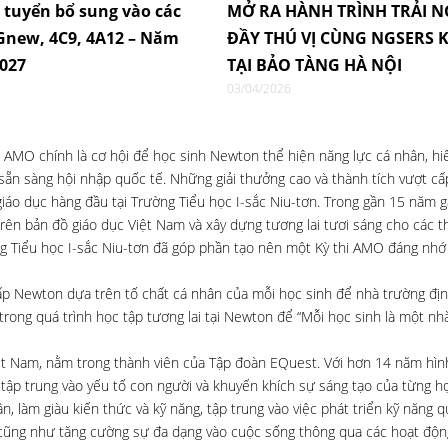
i tuyển bổ sung vào các
MỞ RA HÀNH TRÌNH TRẢI 
4Gnew, 4C9, 4A12 – Năm
ĐẦY THÚ VỊ CÙNG NGSERS K
2027
TẠI BẢO TÀNG HÀ NỘI
03/04/2026
, AMO chính là cơ hội để học sinh Newton thể hiện năng lực cá nhân, hiể
g, sẵn sàng hội nhập quốc tế. Những giải thưởng cao và thành tích vượt c
giáo dục hàng đầu tại Trường Tiểu học I-sắc Niu-tơn. Trong gần 15 năm 
ên bản đồ giáo dục Việt Nam và xây dựng tương lai tươi sáng cho các t
ờng Tiểu học I-sắc Niu-tơn đã góp phần tạo nên một Kỳ thi AMO đáng nh
 cấp Newton dựa trên tố chất cá nhân của mỗi học sinh để nhà trường đ
rong quá trình học tập tương lai tại Newton để “Mỗi học sinh là một nh
ệt Nam, nằm trong thành viên của Tập đoàn EQuest. Với hơn 14 năm hìn
 tập trung vào yếu tố con người và khuyến khích sự sáng tạo của từng họ
 làm giàu kiến thức và kỹ năng, tập trung vào việc phát triển kỹ năng q
h cũng như tăng cường sự đa dạng vào cuộc sống thông qua các hoạt độn