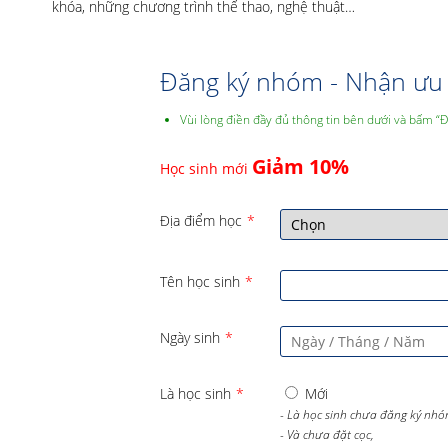
khóa, những chương trình thể thao, nghệ thuật…
Đăng ký nhóm - Nhận ưu 
Vùi lòng điền đầy đủ thông tin bên dưới và bấm “
Giảm 10%
Học sinh mới
Địa điểm học
*
Tên học sinh
*
Ngày sinh
*
Là học sinh
*
Mới
- Là học sinh chưa đăng ký nhó
- Và chưa đặt cọc,