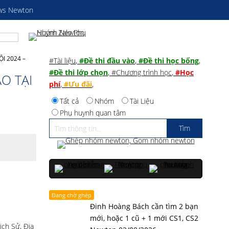
ws Newton
I 2024 –
#Tài liệu
,
#Đề thi đầu vào
,
#Đề thi học bổng
,
#Đề thi lớp chọn
,
#Chương trình học
,
#Học
O TẠI
phí
,
#Ưu đãi
,
Tất cả
Nhóm
Tài Liệu
Phụ huynh quan tâm
Đang chờ ghép
Đinh Hoàng Bách cần tìm 2 bạn
mới, hoặc 1 cũ + 1 mới CS1, CS2
ịch Sử, Địa