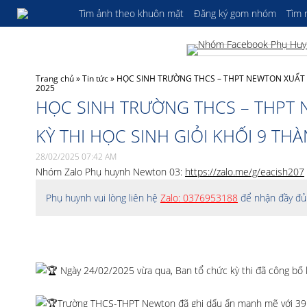
Tìm ảnh theo khuôn mặt
Đăng ký gom nhóm
Tìm
Trang chủ
»
Tin tức
»
HỌC SINH TRƯỜNG THCS – THPT NEWTON XUẤT SẮ
2025
HỌC SINH TRƯỜNG THCS – THPT 
KỲ THI HỌC SINH GIỎI KHỐI 9 TH
28/02/2025 07:42 AM
Nhóm Zalo Phụ huynh Newton 03:
https://zalo.me/g/eacish207
Phụ huynh vui lòng liên hệ
Zalo: 0376953188
để nhận đầy đủ 
Ngày 24/02/2025 vừa qua, Ban tổ chức kỳ thi đã công bố 
Trường THCS-THPT Newton đã ghi dấu ấn mạnh mẽ với 39 học 