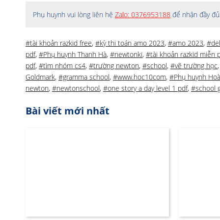
Phụ huynh vui lòng liên hệ
Zalo: 0376953188
để nhận đầy đủ 
#tài khoản razkid free
,
#kỳ thi toán amo 2023
,
#amo 2023
,
#deb
pdf
,
#Phụ huynh Thanh Hà
,
#newtonki
,
#tài khoản razkid miễn 
pdf
,
#tìm nhóm cs4
,
#trường newton
,
#school
,
#vẽ trường học
Goldmark
,
#gramma school
,
#www.hoc10com
,
#Phụ huynh Hoà
newton
,
#newtonschool
,
#one story a day level 1 pdf
,
#school 
Bài viết mới nhất