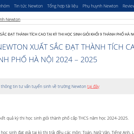
 nhóm
Tin tức Newton
Tổng hợp tài liệu
Phụ huynh Newton
Revie
C ĐẠT THÀNH TÍCH CAO TẠI KỲ THI HỌC SINH GIỎI KHỐI 9 THÀNH PHỐ HÀ NỘ
NEWTON XUẤT SẮC ĐẠT THÀNH TÍCH CA
ÀNH PHỐ HÀ NỘI 2024 – 2025
thông tin tư vấn tuyển sinh về trường Newton
tại đây
kết quả kỳ thi học sinh giỏi thành phố cấp THCS năm học 2024-2025.
sinh đạt giải tại kỳ thi trải đều các môn: Toán, Ngữ Văn, Tiếng Anh, L