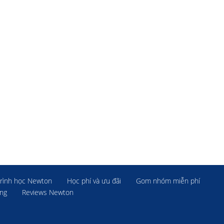
rình học Newton
Học phí và ưu đãi
Gom nhóm miễn phí
ờng
Reviews Newton