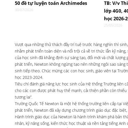
50 đề tự luyện toán Archimedes
TB: V/v Th
30/07/2026
lớp 4G0, 
học 2026-
25/05/2026
Vượt qua những thử thách đầy trí tuệ trước hàng nghìn thí sinh
nhằm phát triển toàn diện và nổi trội cả về tri thức lẫn kỹ năn
của học sinh đã khẳng định sự sáng tạo, đổi mới và chất lượng 
phát triển, Newton không ngừng tạo nên những ngôi sao sáng tr
sinh tiếp theo. Chúc mừng các con học sinh, giáo viên tại Trư
học 2023-2024.
Tiêu chí đánh giá năng lực học sinh của Hệ thống Trường liên
cho các con được phát huy thế mạnh, cải thiện phần còn thiếu t
tương lai”.
Trường Quốc Tế Newton là một hệ thống trường liên cấp tại Vi
phát triển, Newton đã xây dựng chương trình giáo dục đặc biệt,
Hành trình giáo dục của Newton là hành trình khám phá bản thân,
nhân, kỹ năng sống, kiến thức học thuật và nền tảng tiếng An