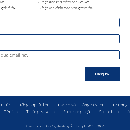
kết.
- Hoặc học sinh mầm non liên kết
giới thiệu.
- Hoặc con cháu giáo viên giới thiệu.
Đăng ký
Tin tức
Tổng hợp tài liệu
Các cơ sở trường Newton
Chương t
Tiện ích
Trường Newton
Phim song ngữ
So sánh các trư
© Gom nhóm trường Newton giảm học phí 2023 - 2024