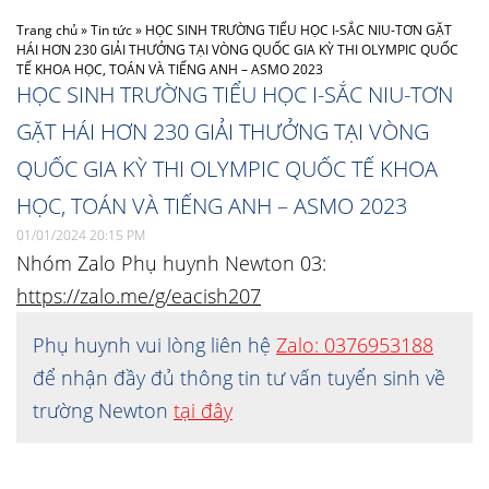
Trang chủ
»
Tin tức
»
HỌC SINH TRƯỜNG TIỂU HỌC I-SẮC NIU-TƠN GẶT
HÁI HƠN 230 GIẢI THƯỞNG TẠI VÒNG QUỐC GIA KỲ THI OLYMPIC QUỐC
TẾ KHOA HỌC, TOÁN VÀ TIẾNG ANH – ASMO 2023
HỌC SINH TRƯỜNG TIỂU HỌC I-SẮC NIU-TƠN
GẶT HÁI HƠN 230 GIẢI THƯỞNG TẠI VÒNG
QUỐC GIA KỲ THI OLYMPIC QUỐC TẾ KHOA
HỌC, TOÁN VÀ TIẾNG ANH – ASMO 2023
01/01/2024 20:15 PM
Nhóm Zalo Phụ huynh Newton 03:
https://zalo.me/g/eacish207
Phụ huynh vui lòng liên hệ
Zalo: 0376953188
để nhận đầy đủ thông tin tư vấn tuyển sinh về
trường Newton
tại đây