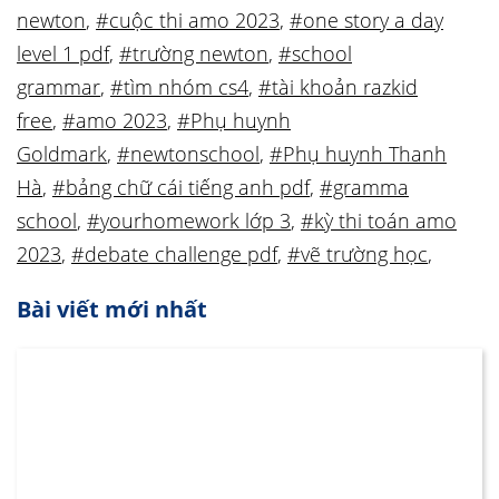
newton
,
#cuộc thi amo 2023
,
#one story a day
level 1 pdf
,
#trường newton
,
#school
grammar
,
#tìm nhóm cs4
,
#tài khoản razkid
free
,
#amo 2023
,
#Phụ huynh
Goldmark
,
#newtonschool
,
#Phụ huynh Thanh
Hà
,
#bảng chữ cái tiếng anh pdf
,
#gramma
school
,
#yourhomework lớp 3
,
#kỳ thi toán amo
2023
,
#debate challenge pdf
,
#vẽ trường học
,
Bài viết mới nhất