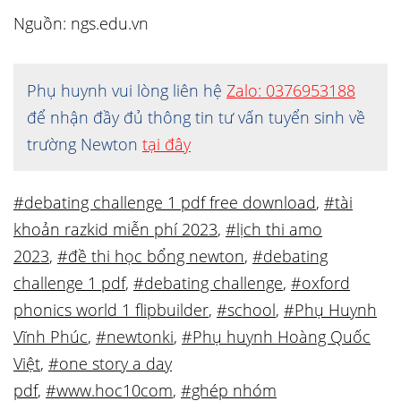
Nguồn: ngs.edu.vn
Phụ huynh vui lòng liên hệ
Zalo: 0376953188
để nhận đầy đủ thông tin tư vấn tuyển sinh về
trường Newton
tại đây
#debating challenge 1 pdf free download
,
#tài
khoản razkid miễn phí 2023
,
#lịch thi amo
2023
,
#đề thi học bổng newton
,
#debating
challenge 1 pdf
,
#debating challenge
,
#oxford
phonics world 1 flipbuilder
,
#school
,
#Phụ Huynh
Vĩnh Phúc
,
#newtonki
,
#Phụ huynh Hoàng Quốc
Việt
,
#one story a day
pdf
,
#www.hoc10com
,
#ghép nhóm