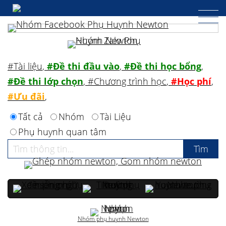
#Tài liệu
,
#Đề thi đầu vào
,
#Đề thi học bổng
,
#Đề thi lớp chọn
,
#Chương trình học
,
#Học phí
,
#Ưu đãi
,
Tất cả
Nhóm
Tài Liệu
Phụ huynh quan tâm
Nhóm phụ huynh Newton