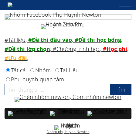
#Tài liệu
,
#Đề thi đầu vào
,
#Đề thi học bổng
,
#Đề thi lớp chọn
,
#Chương trình học
,
#Học phí
,
#Ưu đãi
,
Tất cả
Nhóm
Tài Liệu
Phụ huynh quan tâm
Nhóm phụ huynh Newton