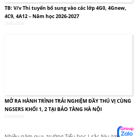
TB: V/v Thi tuyển bổ sung vào các lớp 4G0, 4Gnew,
4C9, 4A12 – Năm học 2026-2027
25/05/2026
MỞ RA HÀNH TRÌNH TRẢI NGHIỆM ĐẦY THÚ VỊ CÙNG
NGSERS KHỐI 1, 2 TẠI BẢO TÀNG HÀ NỘI
03/04/2026
Nhiều năm qua, trường Tiểu học I-sắc Niu-tơn