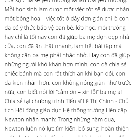
của sự chia sẻ yêu thương và lan tỏa yêu thương.
Mỗi học sinh làm được một việc tốt sẽ được nhận
một bông hoa – việc tốt ở đây đơn giản chỉ là con
đã có ý thức bảo vệ bạn bè, lớp học, môi trường
hay chỉ là tối nay con đã giúp ba mẹ dọn dẹp nhà
cửa, con đã ăn thật nhanh, làm hết bài tập mà
không cần ba mẹ phải nhắc nhở. Hay con đã giúp
những người khó khăn hơn mình, con đã chia sẻ
chiếc bánh mà con rất thích ăn khi bạn đói, con
đã kiên nhẫn hơn, con không nóng giận như trước
nữa, con biết nói lời “cảm ơn – xin lỗi” ba mẹ ạ!
Chia sẻ tại chương trình Tiến sĩ Lê Thị Chính - Chủ
tịch Hội đồng giáo dục Hệ thống trường Liên cấp
Newton nhấn mạnh: Trong những năm qua,
Newton luôn nỗ lực tìm kiến, bổ sung, hoàn thiện