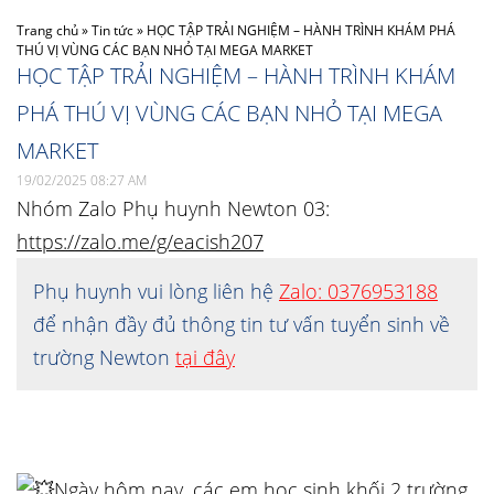
Trang chủ
»
Tin tức
»
HỌC TẬP TRẢI NGHIỆM – HÀNH TRÌNH KHÁM PHÁ
THÚ VỊ VÙNG CÁC BẠN NHỎ TẠI MEGA MARKET
HỌC TẬP TRẢI NGHIỆM – HÀNH TRÌNH KHÁM
PHÁ THÚ VỊ VÙNG CÁC BẠN NHỎ TẠI MEGA
MARKET
19/02/2025 08:27 AM
Nhóm Zalo Phụ huynh Newton 03:
https://zalo.me/g/eacish207
Phụ huynh vui lòng liên hệ
Zalo: 0376953188
để nhận đầy đủ thông tin tư vấn tuyển sinh về
trường Newton
tại đây
Ngày hôm nay, các em học sinh khối 2 trường