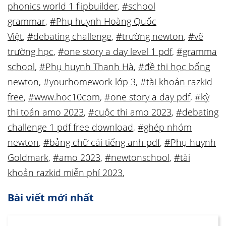
phonics world 1 flipbuilder
,
#school
grammar
,
#Phụ huynh Hoàng Quốc
Việt
,
#debating challenge
,
#trường newton
,
#vẽ
trường học
,
#one story a day level 1 pdf
,
#gramma
school
,
#Phụ huynh Thanh Hà
,
#đề thi học bổng
newton
,
#yourhomework lớp 3
,
#tài khoản razkid
free
,
#www.hoc10com
,
#one story a day pdf
,
#kỳ
thi toán amo 2023
,
#cuộc thi amo 2023
,
#debating
challenge 1 pdf free download
,
#ghép nhóm
newton
,
#bảng chữ cái tiếng anh pdf
,
#Phụ huynh
Goldmark
,
#amo 2023
,
#newtonschool
,
#tài
khoản razkid miễn phí 2023
,
Bài viết mới nhất