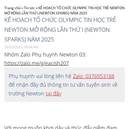
Trang chủ
»
Tin tức
»
KẾ HOẠCH TỔ CHỨC OLYMPIC TIN HỌC TRẺ NEWTON
MỞ RỘNG LẦN THỨ I (NEWTON SPARKS) NĂM 2025
KẾ HOẠCH TỔ CHỨC OLYMPIC TIN HỌC TRẺ
NEWTON MỞ RỘNG LẦN THỨ I (NEWTON
SPARKS) NĂM 2025
29/03/2025 08:04 AM
Nhóm Zalo Phụ huynh Newton 03:
https://zalo.me/g/eacish207
Phụ huynh vui lòng liên hệ
Zalo: 0376953188
để nhận đầy đủ thông tin tư vấn tuyển sinh về
trường Newton
tại đây
Với mong muốn khơi dậy và thúc đẩy niềm đam