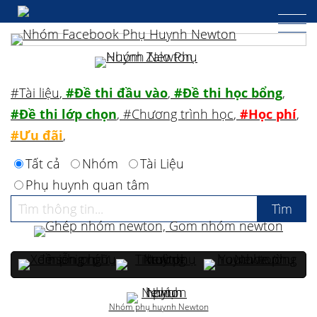
#Tài liệu
,
#Đề thi đầu vào
,
#Đề thi học bổng
,
#Đề thi lớp chọn
,
#Chương trình học
,
#Học phí
,
#Ưu đãi
,
Tất cả
Nhóm
Tài Liệu
Phụ huynh quan tâm
Nhóm phụ huynh Newton