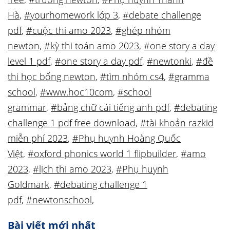
Hà
,
#yourhomework lớp 3
,
#debate challenge
pdf
,
#cuộc thi amo 2023
,
#ghép nhóm
newton
,
#kỳ thi toán amo 2023
,
#one story a day
level 1 pdf
,
#one story a day pdf
,
#newtonki
,
#đề
thi học bổng newton
,
#tìm nhóm cs4
,
#gramma
school
,
#www.hoc10com
,
#school
grammar
,
#bảng chữ cái tiếng anh pdf
,
#debating
challenge 1 pdf free download
,
#tài khoản razkid
miễn phí 2023
,
#Phụ huynh Hoàng Quốc
Việt
,
#oxford phonics world 1 flipbuilder
,
#amo
2023
,
#lịch thi amo 2023
,
#Phụ huynh
Goldmark
,
#debating challenge 1
pdf
,
#newtonschool
,
Bài viết mới nhất