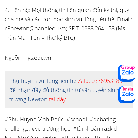
4. Liên hệ: Mọi thông tin liên quan đến kỳ thi, quý
cha mẹ và các con học sinh vui lòng liên hệ: Email:
c3newton@hanoiedu.vn; SĐT: 0988.264.158 (Ms.
Trần Mai Hiên – Thư ký BTC)
Nguồn: ngs.edu.vn
Phụ huynh vui lòng liên hệ
Zalo: 0376953188
để nhận đầy đủ thông tin tư vấn tuyển sinh về
trường Newton
tại đây
#Phụ Huynh Vĩnh Phúc
,
#school
,
#debating
challenge
,
#vẽ trường học
,
#tài khoản razkid
free
,
#trường newton
,
#Phụ huynh Thanh