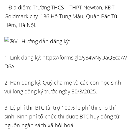
– Địa điểm: Trường THCS – THPT Newton, KĐT
Goldmark city, 136 Hồ Tùng Mậu, Quận Bắc Từ
Liêm, Hà Nội.
VI. Hướng dẫn đăng ký:
1. Link đăng ký:
https://forms.gle/y84wNyUaQEcaAV
D6A
2. Hạn đăng ký: Quý cha mẹ và các con học sinh
vui lòng đăng ký trước ngày 30/3/2025.
3. Lệ phí thi: BTC tài trợ 100% lệ phí thi cho thí
sinh. Kinh phí tổ chức thi được BTC huy động từ
nguồn ngân sách xã hội hoá.