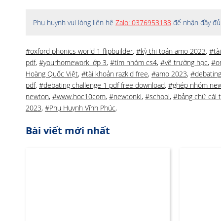
Phụ huynh vui lòng liên hệ
Zalo: 0376953188
để nhận đầy đủ 
#oxford phonics world 1 flipbuilder
,
#kỳ thi toán amo 2023
,
#tà
pdf
,
#yourhomework lớp 3
,
#tìm nhóm cs4
,
#vẽ trường học
,
#on
Hoàng Quốc Việt
,
#tài khoản razkid free
,
#amo 2023
,
#debating
pdf
,
#debating challenge 1 pdf free download
,
#ghép nhóm ne
newton
,
#www.hoc10com
,
#newtonki
,
#school
,
#bảng chữ cái t
2023
,
#Phụ Huynh Vĩnh Phúc
,
Bài viết mới nhất