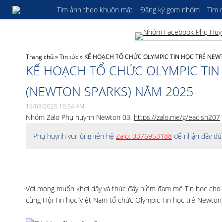
Tìm ảnh theo khuôn mặt
Đăng ký gom nhóm
Tìm
Trang chủ
»
Tin tức
»
KẾ HOẠCH TỔ CHỨC OLYMPIC TIN HỌC TRẺ NEW
KẾ HOẠCH TỔ CHỨC OLYMPIC TIN
(NEWTON SPARKS) NĂM 2025
15/03/2025 10:54 AM
Nhóm Zalo Phụ huynh Newton 03:
https://zalo.me/g/eacish207
Phụ huynh vui lòng liên hệ
Zalo: 0376953188
để nhận đầy đủ 
Với mong muốn khơi dậy và thúc đẩy niềm đam mê Tin học cho 
cùng Hội Tin học Việt Nam tổ chức Olympic Tin học trẻ Newton