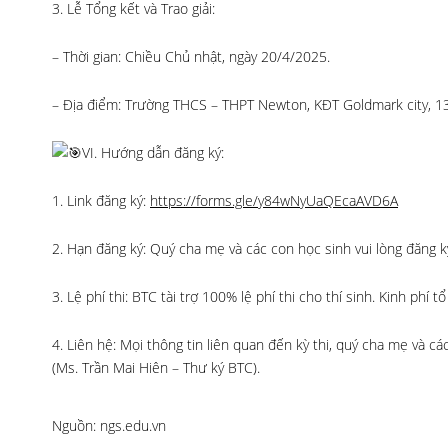
3. Lễ Tổng kết và Trao giải:
– Thời gian: Chiều Chủ nhật, ngày 20/4/2025.
– Địa điểm: Trường THCS – THPT Newton, KĐT Goldmark city, 1
VI. Hướng dẫn đăng ký:
1. Link đăng ký:
https://forms.gle/y84wNyUaQEcaAVD6A
2. Hạn đăng ký: Quý cha mẹ và các con học sinh vui lòng đăng 
3. Lệ phí thi: BTC tài trợ 100% lệ phí thi cho thí sinh. Kinh ph
4. Liên hệ: Mọi thông tin liên quan đến kỳ thi, quý cha mẹ và 
(Ms. Trần Mai Hiên – Thư ký BTC).
Nguồn: ngs.edu.vn