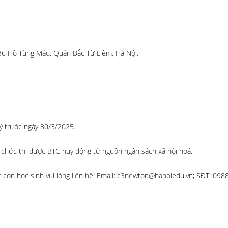
36 Hồ Tùng Mậu, Quận Bắc Từ Liêm, Hà Nội.
ký trước ngày 30/3/2025.
í tổ chức thi được BTC huy động từ nguồn ngân sách xã hội hoá.
các con học sinh vui lòng liên hệ: Email: c3newton@hanoiedu.vn; SĐT: 098