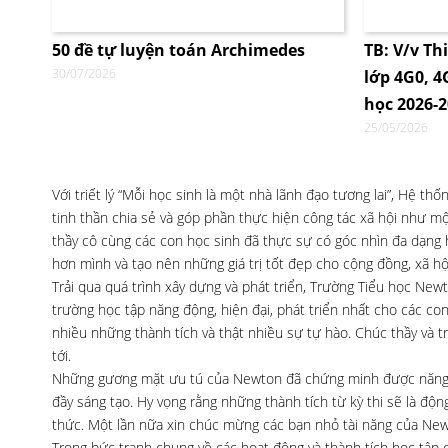
50 đề tự luyện toán Archimedes
TB: V/v Th
30/07/2026
lớp 4G0, 
học 2026-
25/05/2026
Với triết lý “Mỗi học sinh là một nhà lãnh đạo tương lai”, Hệ t
tinh thần chia sẻ và góp phần thực hiện công tác xã hội như một
thầy cô cùng các con học sinh đã thực sự có góc nhìn đa dạng
hơn mình và tạo nên những giá trị tốt đẹp cho cộng đồng, xã hộ
Trải qua quá trình xây dựng và phát triển, Trường Tiểu học Ne
trường học tập năng động, hiện đại, phát triển nhất cho các co
nhiều những thành tích và thật nhiều sự tự hào. Chúc thầy và 
tới.
Những gương mặt ưu tú của Newton đã chứng minh được năng lực
đầy sáng tạo. Hy vọng rằng những thành tích từ kỳ thi sẽ là độ
thức. Một lần nữa xin chúc mừng các bạn nhỏ tài năng của New
Trong bức tranh chung về các hoạt động và thành tích học tập