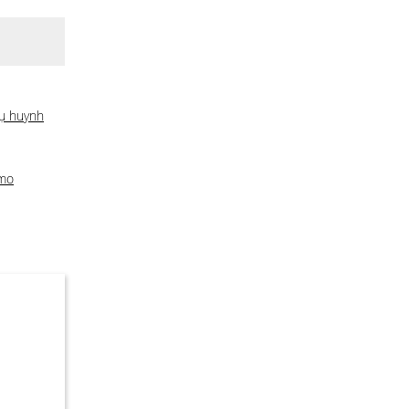
ụ huynh
amo