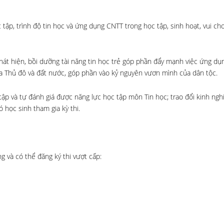
tập, trình độ tin học và ứng dụng CNTT trong học tập, sinh hoạt, vui chơi 
át hiện, bồi dưỡng tài năng tin học trẻ góp phần đẩy mạnh việc ứng dụ
ủa Thủ đô và đất nước, góp phần vào kỷ nguyên vươn mình của dân tộc.
 tập và tự đánh giá được năng lực học tập môn Tin học; trao đổi kinh ng
 học sinh tham gia kỳ thi.
 và có thể đăng ký thi vượt cấp: