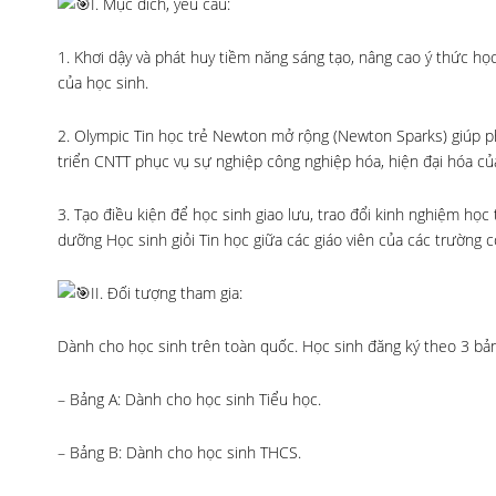
I. Mục đích, yêu cầu:
1. Khơi dậy và phát huy tiềm năng sáng tạo, nâng cao ý thức học 
của học sinh.
2. Olympic Tin học trẻ Newton mở rộng (Newton Sparks) giúp ph
triển CNTT phục vụ sự nghiệp công nghiệp hóa, hiện đại hóa c
3. Tạo điều kiện để học sinh giao lưu, trao đổi kinh nghiệm học
dưỡng Học sinh giỏi Tin học giữa các giáo viên của các trường có
II. Đối tượng tham gia:
Dành cho học sinh trên toàn quốc. Học sinh đăng ký theo 3 bảng
– Bảng A: Dành cho học sinh Tiểu học.
– Bảng B: Dành cho học sinh THCS.