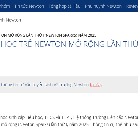
 nhóm
Tin tức Newton
Tổng hợp tài liệu
Phụ huynh Newton
Revie
TON MỞ RỘNG LẦN THỨ I (NEWTON SPARKS) NĂM 2025
 HỌC TRẺ NEWTON MỞ RỘNG LẦN THỨ 
thông tin tư vấn tuyển sinh về trường Newton
tại đây
học sinh cấp Tiểu học, THCS và THPT, Hệ thống Trường Liên cấp Newto
 mở rộng (Newton Sparks) lần thứ I, năm 2025. Thông tin cụ thể như sa