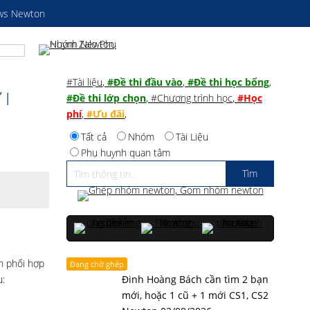
ws Newton
#Tài liệu
,
#Đề thi đầu vào
,
#Đề thi học bổng
,
I
#Đề thi lớp chọn
,
#Chương trình học
,
#Học
phí
,
#Ưu đãi
,
Tất cả
Nhóm
Tài Liệu
Phụ huynh quan tâm
n phối hợp
Đang chờ ghép
u:
Đinh Hoàng Bách cần tìm 2 bạn
mới, hoặc 1 cũ + 1 mới CS1, CS2