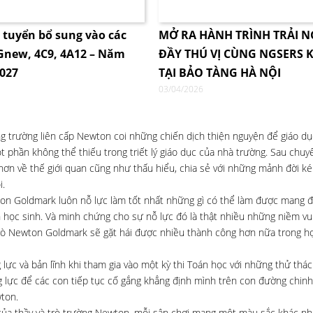
i tuyển bổ sung vào các
MỞ RA HÀNH TRÌNH TRẢI 
4Gnew, 4C9, 4A12 – Năm
ĐẦY THÚ VỊ CÙNG NGSERS K
2027
TẠI BẢO TÀNG HÀ NỘI
03/04/2026
hống trường liên cấp Newton coi những chiến dịch thiện nguyện để giáo d
 phần không thể thiếu trong triết lý giáo dục của nhà trường. Sau chuyế
 hơn về thế giới quan cũng như thấu hiểu, chia sẻ với những mảnh đời 
i.
wton Goldmark luôn nỗ lực làm tốt nhất những gì có thể làm được mang 
n học sinh. Và minh chứng cho sự nỗ lực đó là thật nhiều những niềm vui
trò Newton Goldmark sẽ gặt hái được nhiều thành công hơn nữa trong họ
 và bản lĩnh khi tham gia vào một kỳ thi Toán học với những thử thách
ng lực để các con tiếp tục cố gắng khẳng định mình trên con đường chinh
ton.
 của thầy và trò trường Newton, mỗi sân chơi mang một màu sắc khác n