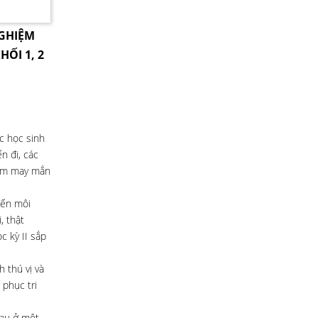
NGHIỆM
HỐI 1, 2
ục học sinh
n đi, các
kém may mắn
đến môi
, thật
c kỳ II sắp
 thú vị và
 phục tri
hau ở một