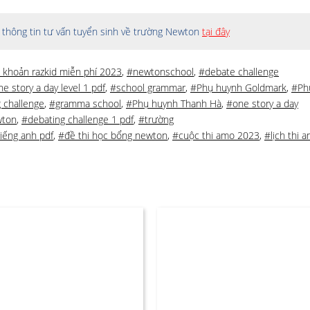
thông tin tư vấn tuyển sinh về trường Newton
tại đây
i khoản razkid miễn phí 2023
,
#newtonschool
,
#debate challenge
e story a day level 1 pdf
,
#school grammar
,
#Phụ huynh Goldmark
,
#Ph
 challenge
,
#gramma school
,
#Phụ huynh Thanh Hà
,
#one story a day
wton
,
#debating challenge 1 pdf
,
#trường
iếng anh pdf
,
#đề thi học bổng newton
,
#cuộc thi amo 2023
,
#lịch thi 