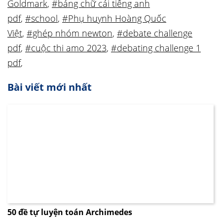
Goldmark
,
#bảng chữ cái tiếng anh
pdf
,
#school
,
#Phụ huynh Hoàng Quốc
Việt
,
#ghép nhóm newton
,
#debate challenge
pdf
,
#cuộc thi amo 2023
,
#debating challenge 1
pdf
,
Bài viết mới nhất
50 đề tự luyện toán Archimedes