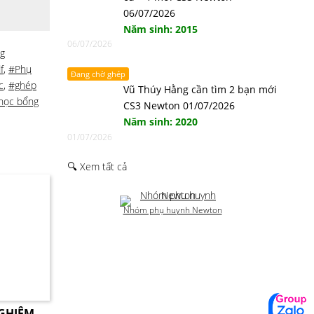
06/07/2026
Năm sinh: 2015
06/07/2026
g
f
,
#Phụ
Đang chờ ghép
c
,
#ghép
Vũ Thúy Hằng cần tìm 2 bạn mới
 học bổng
CS3 Newton 01/07/2026
Năm sinh: 2020
01/07/2026
🔍 Xem tất cả
Nhóm phụ huynh Newton
NGHIỆM