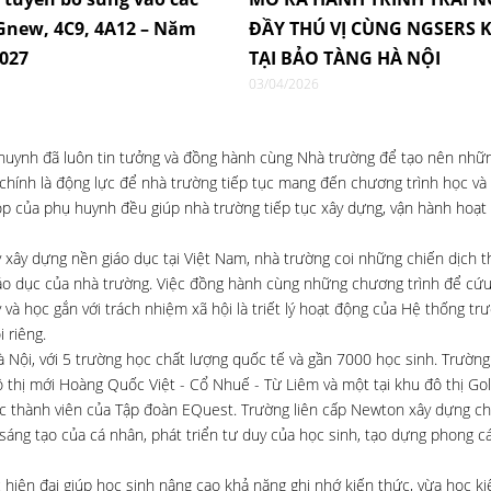
4Gnew, 4C9, 4A12 – Năm
ĐẦY THÚ VỊ CÙNG NGSERS K
2027
TẠI BẢO TÀNG HÀ NỘI
03/04/2026
 huynh đã luôn tin tưởng và đồng hành cùng Nhà trường để tạo nên nh
 chính là động lực để nhà trường tiếp tục mang đến chương trình học và 
óp của phụ huynh đều giúp nhà trường tiếp tục xây dựng, vận hành hoạt
ây dựng nền giáo dục tại Việt Nam, nhà trường coi những chiến dịch t
iáo dục của nhà trường. Việc đồng hành cùng những chương trình để cứu
à học gắn với trách nhiệm xã hội là triết lý hoạt động của Hệ thống trư
 riêng.
à Nội, với 5 trường học chất lượng quốc tế và gần 7000 học sinh. Trường
 thị mới Hoàng Quốc Việt - Cổ Nhuế - Từ Liêm và một tại khu đô thị Go
c thành viên của Tập đoàn EQuest. Trường liên cấp Newton xây dựng ch
 sáng tạo của cá nhân, phát triển tư duy của học sinh, tạo dựng phong c
 hiện đại giúp học sinh nâng cao khả năng ghi nhớ kiến thức, vừa học k