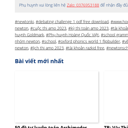
Phụ huynh vui lòng liên hệ
Zalo: 0376953188
để nhận đầy đủ 
#newtonki
,
#debating challenge 1 pdf free download
,
#www.ho
newton
,
#cuộc thi amo 2023
,
#kỳ thi toán amo 2023
,
#tài khoả
huynh Goldmark
,
#Phụ huynh Hoàng Quốc Việt
,
#school gramm
nhóm newton
,
#school
,
#oxford phonics world 1 flipbuilder
,
#vẽ
newton
,
#lịch thi amo 2023
,
#tài khoản razkid free
,
#newtonsch
Bài viết mới nhất
50 đề tự luyện toán Archimedes
TB: V/v Th