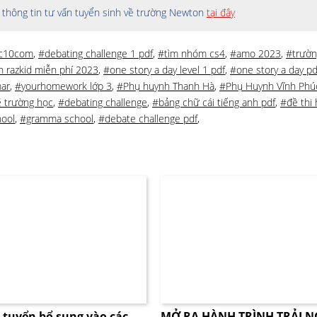
thông tin tư vấn tuyển sinh về trường Newton
tại đây
c10com
,
#debating challenge 1 pdf
,
#tìm nhóm cs4
,
#amo 2023
,
#trườn
n razkid miễn phí 2023
,
#one story a day level 1 pdf
,
#one story a day pd
ar
,
#yourhomework lớp 3
,
#Phụ huynh Thanh Hà
,
#Phụ Huynh Vĩnh Phú
 trường học
,
#debating challenge
,
#bảng chữ cái tiếng anh pdf
,
#đề thi
ool
,
#gramma school
,
#debate challenge pdf
,
i tuyển bổ sung vào các
MỞ RA HÀNH TRÌNH TRẢI 