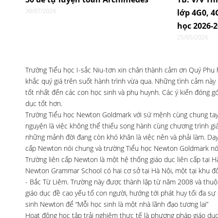
30/07/2026
lớp 4G0, 
học 2026-
25/05/2026
Trường Tiểu học I-sắc Niu-tơn xin chân thành cảm ơn Quý Phụ
khắc quý giá trên suốt hành trình vừa qua. Những tình cảm này
tốt nhất đến các con học sinh và phụ huynh. Các ý kiến đóng g
dục tốt hơn.
Trường Tiểu học Newton Goldmark với sứ mệnh cùng chung tay x
nguyện là việc không thể thiếu song hành cùng chương trình g
những mảnh đời đang còn khó khăn là việc nên và phải làm. Dạy v
cấp Newton nói chung và trường Tiểu học Newton Goldmark nói
Trường liên cấp Newton là một hệ thống giáo dục liên cấp tại H
Newton Grammar School có hai cơ sở tại Hà Nội, một tại khu đô
- Bắc Từ Liêm. Trường này được thành lập từ năm 2008 và thuộ
giáo dục đề cao yếu tố con người, hướng tới phát huy tối đa sự
sinh Newton để “Mỗi học sinh là một nhà lãnh đạo tương lai”
Hoạt động học tập trải nghiệm thực tế là phương pháp giáo dục