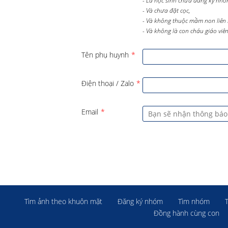
- Là học sinh chưa đăng ký nhó
- Và chưa đặt cọc,
- Và không thuộc mầm non liên 
- Và không là con cháu giáo viên 
Tên phụ huynh
*
Điện thoại / Zalo
*
Email
*
Tìm ảnh theo khuôn mặt
Đăng ký nhóm
Tìm nhóm
Đồng hành cùng con