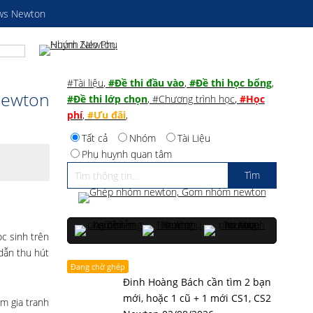
ws Newton
#Tài liệu
,
#Đề thi đầu vào
,
#Đề thi học bổng
,
Newton
#Đề thi lớp chọn
,
#Chương trình học
,
#Học
phí
,
#Ưu đãi
,
Tất cả
Nhóm
Tài Liệu
Phụ huynh quan tâm
ọc sinh trên
dẫn thu hút
Đang chờ ghép
Đinh Hoàng Bách cần tìm 2 bạn
mới, hoặc 1 cũ + 1 mới CS1, CS2
m gia tranh