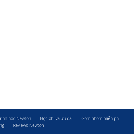
rình học Newton
Học phí và ưu đãi
Gom nhóm miễn phí
ờng
Reviews Newton