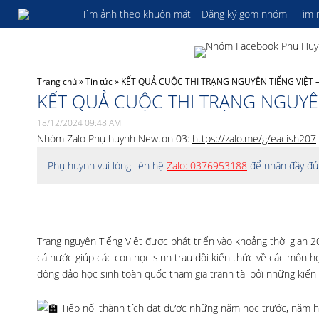
Tìm ảnh theo khuôn mặt
Đăng ký gom nhóm
Tìm
Trang chủ
»
Tin tức
»
KẾT QUẢ CUỘC THI TRẠNG NGUYÊN TIẾNG VIỆT 
KẾT QUẢ CUỘC THI TRẠNG NGUYÊ
18/12/2024 09:48 AM
Nhóm Zalo Phụ huynh Newton 03:
https://zalo.me/g/eacish207
Phụ huynh vui lòng liên hệ
Zalo: 0376953188
để nhận đầy đủ 
Trạng nguyên Tiếng Việt được phát triển vào khoảng thời gian 2
cả nước giúp các con học sinh trau dồi kiến thức về các môn h
đông đảo học sinh toàn quốc tham gia tranh tài bởi những kiến t
Tiếp nối thành tích đạt được những năm học trước, năm 