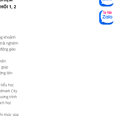
HỐI 1, 2
ững khoảnh
trải nghiệm
 động giáo
hiện
 giúp
ờng liên
 tiểu học
ldmark City
ương trình
ách học
iến thức vừa