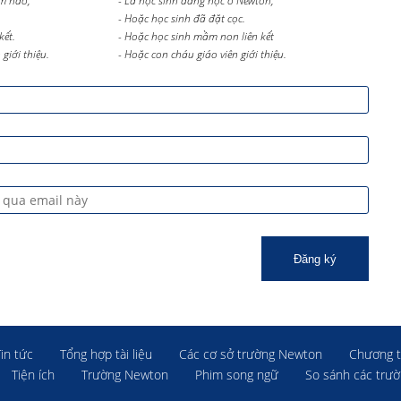
m nào,
- Là học sinh đang học ở Newton,
- Hoặc học sinh đã đặt cọc.
kết.
- Hoặc học sinh mầm non liên kết
giới thiệu.
- Hoặc con cháu giáo viên giới thiệu.
Đăng ký
Tin tức
Tổng hợp tài liệu
Các cơ sở trường Newton
Chương t
Tiện ích
Trường Newton
Phim song ngữ
So sánh các trư