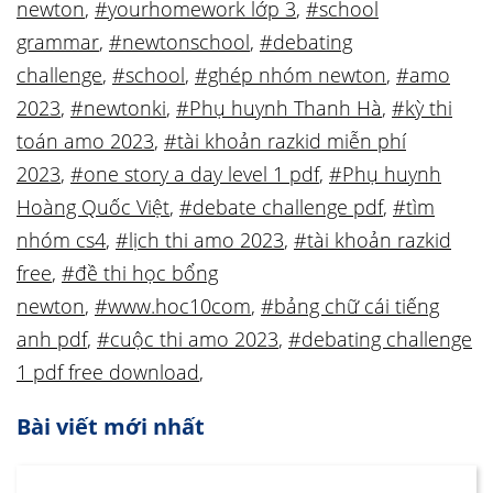
newton
,
#yourhomework lớp 3
,
#school
grammar
,
#newtonschool
,
#debating
challenge
,
#school
,
#ghép nhóm newton
,
#amo
2023
,
#newtonki
,
#Phụ huynh Thanh Hà
,
#kỳ thi
toán amo 2023
,
#tài khoản razkid miễn phí
2023
,
#one story a day level 1 pdf
,
#Phụ huynh
Hoàng Quốc Việt
,
#debate challenge pdf
,
#tìm
nhóm cs4
,
#lịch thi amo 2023
,
#tài khoản razkid
free
,
#đề thi học bổng
newton
,
#www.hoc10com
,
#bảng chữ cái tiếng
anh pdf
,
#cuộc thi amo 2023
,
#debating challenge
1 pdf free download
,
Bài viết mới nhất