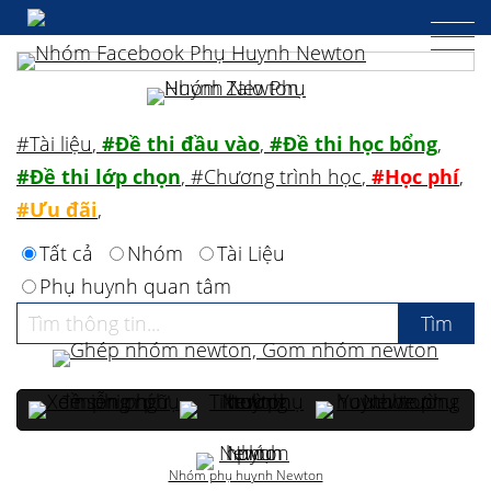
#Tài liệu
,
#Đề thi đầu vào
,
#Đề thi học bổng
,
#Đề thi lớp chọn
,
#Chương trình học
,
#Học phí
,
#Ưu đãi
,
Tất cả
Nhóm
Tài Liệu
Phụ huynh quan tâm
Nhóm phụ huynh Newton