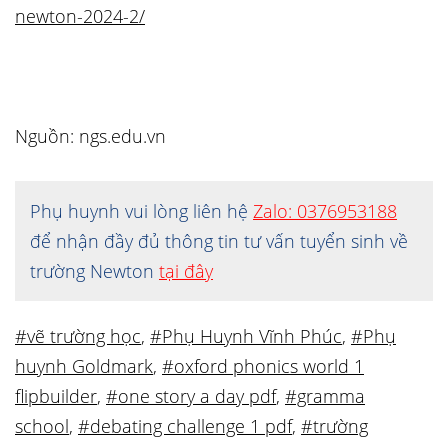
newton-2024-2/
Nguồn: ngs.edu.vn
Phụ huynh vui lòng liên hệ
Zalo: 0376953188
để nhận đầy đủ thông tin tư vấn tuyển sinh về
trường Newton
tại đây
#vẽ trường học
,
#Phụ Huynh Vĩnh Phúc
,
#Phụ
huynh Goldmark
,
#oxford phonics world 1
flipbuilder
,
#one story a day pdf
,
#gramma
school
,
#debating challenge 1 pdf
,
#trường