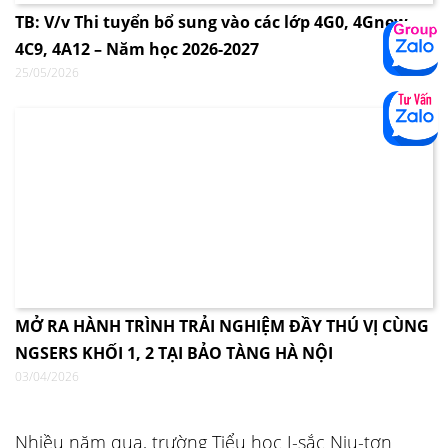
TB: V/v Thi tuyển bổ sung vào các lớp 4G0, 4Gnew,
4C9, 4A12 – Năm học 2026-2027
25/05/2026
MỞ RA HÀNH TRÌNH TRẢI NGHIỆM ĐẦY THÚ VỊ CÙNG
NGSERS KHỐI 1, 2 TẠI BẢO TÀNG HÀ NỘI
03/04/2026
Nhiều năm qua, trường Tiểu học I-sắc Niu-tơn