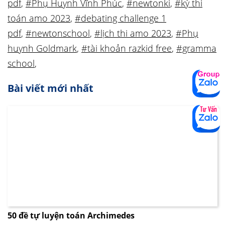
pdf
,
#Phụ Huynh Vĩnh Phúc
,
#newtonki
,
#kỳ thi
toán amo 2023
,
#debating challenge 1
pdf
,
#newtonschool
,
#lịch thi amo 2023
,
#Phụ
huynh Goldmark
,
#tài khoản razkid free
,
#gramma
school
,
Bài viết mới nhất
50 đề tự luyện toán Archimedes