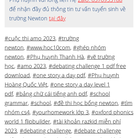
để nhận đầy đủ thông tin tư vấn tuyển sinh về
trường Newton
tại đây
#cuộc thi amo 2023
,
#trường
newton
,
#www.hoc10com
,
#ghép nhóm
newton
,
#Phụ huynh Thanh Hà
,
#vẽ trường
học
,
#amo 2023
,
#debating challenge 1 pdf free
download
,
#one story a day pdf
,
#Phụ huynh
Hoàng Quốc Việt
,
#one story a day level 1
pdf
,
#bảng chữ cái tiếng anh pdf
,
#school
grammar
,
#school
,
#đề thi học bổng newton
,
#tìm
nhóm cs4
,
#yourhomework lớp 3
,
#oxford phonics
world 1 flipbuilder
,
#tài khoản razkid miễn phí
2023
,
#debating challenge
,
#debate challenge