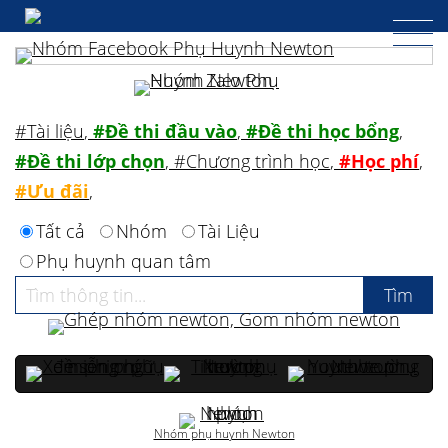
#Tài liệu
,
#Đề thi đầu vào
,
#Đề thi học bổng
,
#Đề thi lớp chọn
,
#Chương trình học
,
#Học phí
,
#Ưu đãi
,
Tất cả
Nhóm
Tài Liệu
Phụ huynh quan tâm
Nhóm phụ huynh Newton