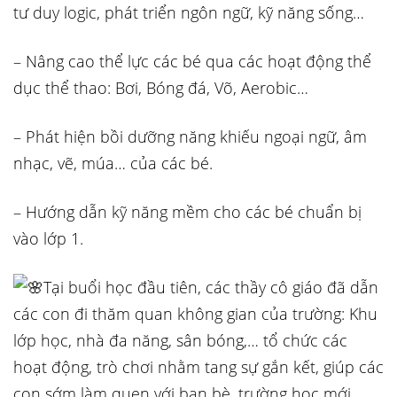
tư duy logic, phát triển ngôn ngữ, kỹ năng sống…
– Nâng cao thể lực các bé qua các hoạt động thể
dục thể thao: Bơi, Bóng đá, Võ, Aerobic…
– Phát hiện bồi dưỡng năng khiếu ngoại ngữ, âm
nhạc, vẽ, múa… của các bé.
– Hướng dẫn kỹ năng mềm cho các bé chuẩn bị
vào lớp 1.
Tại buổi học đầu tiên, các thầy cô giáo đã dẫn
các con đi thăm quan không gian của trường: Khu
lớp học, nhà đa năng, sân bóng,… tổ chức các
hoạt động, trò chơi nhằm tang sự gắn kết, giúp các
con sớm làm quen với bạn bè, trường học mới.