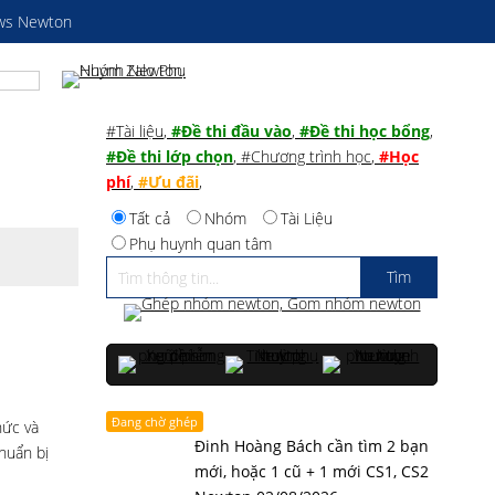
ws Newton
#Tài liệu
,
#Đề thi đầu vào
,
#Đề thi học bổng
,
#Đề thi lớp chọn
,
#Chương trình học
,
#Học
phí
,
#Ưu đãi
,
Tất cả
Nhóm
Tài Liệu
Phụ huynh quan tâm
Đang chờ ghép
hức và
Đinh Hoàng Bách cần tìm 2 bạn
huẩn bị
mới, hoặc 1 cũ + 1 mới CS1, CS2