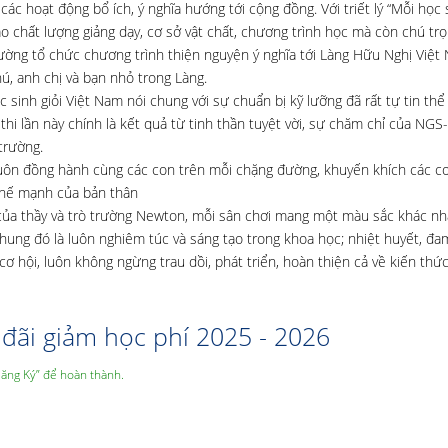
ác hoạt động bổ ích, ý nghĩa hướng tới cộng đồng. Với triết lý “Mỗi học 
ao chất lượng giảng dạy, cơ sở vật chất, chương trình học mà còn chú tr
ường tổ chức chương trình thiện nguyện ý nghĩa tới Làng Hữu Nghị Việt
ú, anh chị và bạn nhỏ trong Làng.
 sinh giỏi Việt Nam nói chung với sự chuẩn bị kỹ lưỡng đã rất tự tin thể
 thi lần này chính là kết quả từ tinh thần tuyệt vời, sự chăm chỉ của NGS
trường.
 luôn đồng hành cùng các con trên mỗi chặng đường, khuyến khích các c
 thế mạnh của bản thân
 của thầy và trò trường Newton, mỗi sân chơi mang một màu sắc khác n
ung đó là luôn nghiêm túc và sáng tạo trong khoa học; nhiệt huyết, đ
ơ hội, luôn không ngừng trau dồi, phát triển, hoàn thiện cả về kiến thứ
đãi giảm học phí 2025 - 2026
Đăng Ký” để hoàn thành.