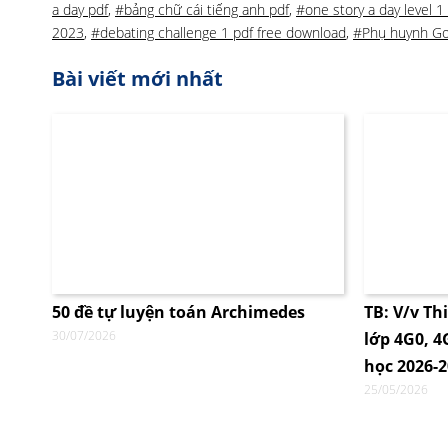
a day pdf
,
#bảng chữ cái tiếng anh pdf
,
#one story a day level 1
2023
,
#debating challenge 1 pdf free download
,
#Phụ huynh G
Bài viết mới nhất
50 đề tự luyện toán Archimedes
TB: V/v Th
30/07/2026
lớp 4G0, 
học 2026-
25/05/2026