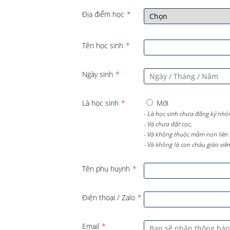
Địa điểm học
*
Tên học sinh
*
Ngày sinh
*
Là học sinh
*
Mới
- Là học sinh chưa đăng ký nhó
- Và chưa đặt cọc,
- Và không thuộc mầm non liên 
- Và không là con cháu giáo viên 
Tên phụ huynh
*
Điện thoại / Zalo
*
Email
*