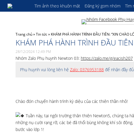
Tìm ảnh theo khuôn mặt
Đăng ký gom nhóm
Tìm
Trang chủ
»
Tin tức
»
KHÁM PHÁ HÀNH TRÌNH ĐẦU TIÊN: “XIN CHÀO L
KHÁM PHÁ HÀNH TRÌNH ĐẦU TIÊN:
28/12/2024 12:49 PM
Nhóm Zalo Phụ huynh Newton 03:
https://zalo.me/g/eacish207
Phụ huynh vui lòng liên hệ
Zalo: 0376953188
để nhận đầy đủ 
Chào đón chuyến hành trình kỳ diệu của các thiên thần nhỏ!
Tuần này, tại ngôi trường thân thiện Newton5, chúng ta 
những nụ cười rạng rỡ, các bé đã thổi bùng không khí sôi động,
bước vào lớp 1!