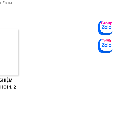
m
,
#amo
NGHIỆM
HỐI 1, 2