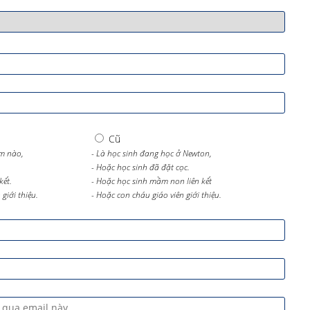
Cũ
m nào,
- Là học sinh đang học ở Newton,
- Hoặc học sinh đã đặt cọc.
kết.
- Hoặc học sinh mầm non liên kết
giới thiệu.
- Hoặc con cháu giáo viên giới thiệu.