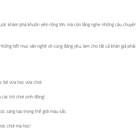
ợc khám phá khuôn viên rộng lớn, mà còn lắng nghe những câu chuyện 
những tiết mục văn nghệ vô cùng đáng yêu, làm cho tất cả khán giả phải
c bé vừa học vừa chơi:
các trò chơi sinh động!
ức sáng tạo trong thế giới màu sắc.
ơi, chơi mà học!