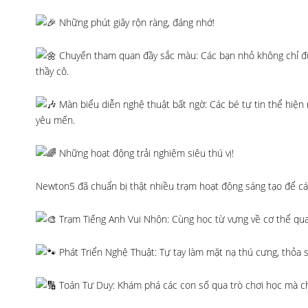
Những phút giây rộn ràng, đáng nhớ!
Chuyến tham quan đầy sắc màu: Các bạn nhỏ không chỉ đư
thầy cô.
Màn biểu diễn nghệ thuật bất ngờ: Các bé tự tin thể hiện 
yêu mến.
Những hoạt động trải nghiệm siêu thú vị!
Newton5 đã chuẩn bị thật nhiều trạm hoạt động sáng tạo để cá
Trạm Tiếng Anh Vui Nhộn: Cùng học từ vựng về cơ thể qua 
Phát Triển Nghệ Thuật: Tự tay làm mặt nạ thú cưng, thỏa s
Toán Tư Duy: Khám phá các con số qua trò chơi học mà ch