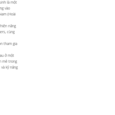
sinh là một
ọng vào
 Nam (Hoài
 hiện năng
-ers, cùng
on tham gia
hau ở một
am mê trong
c và kỹ năng