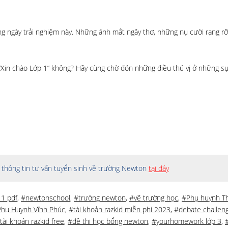
ng ngày trải nghiệm này. Những ánh mắt ngây thơ, những nụ cười rạng rỡ
“Xin chào Lớp 1” không? Hãy cùng chờ đón những điều thú vị ở những sự
thông tin tư vấn tuyển sinh về trường Newton
tại đây
 1 pdf
,
#newtonschool
,
#trường newton
,
#vẽ trường học
,
#Phụ huynh T
hụ Huynh Vĩnh Phúc
,
#tài khoản razkid miễn phí 2023
,
#debate challen
tài khoản razkid free
,
#đề thi học bổng newton
,
#yourhomework lớp 3
,