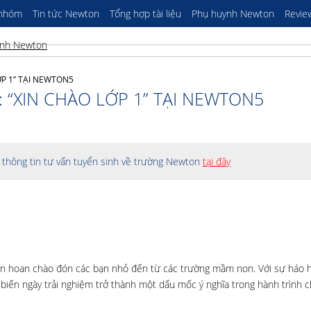
 nhóm
Tin tức Newton
Tổng hợp tài liệu
Phụ huynh Newton
Revie
ỚP 1” TẠI NEWTON5
 “XIN CHÀO LỚP 1” TẠI NEWTON5
thông tin tư vấn tuyển sinh về trường Newton
tại đây
hân hoan chào đón các bạn nhỏ đến từ các trường mầm non. Với sự háo 
 biến ngày trải nghiệm trở thành một dấu mốc ý nghĩa trong hành trình c