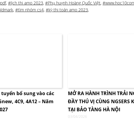
 pdf
,
#lịch thi amo 2023
,
#Phụ huynh Hoàng Quốc Việt
,
#www.hoc10co
oldmark
,
#tìm nhóm cs4
,
#kỳ thi toán amo 2023
,
i tuyển bổ sung vào các
MỞ RA HÀNH TRÌNH TRẢI 
4Gnew, 4C9, 4A12 – Năm
ĐẦY THÚ VỊ CÙNG NGSERS K
2027
TẠI BẢO TÀNG HÀ NỘI
03/04/2026