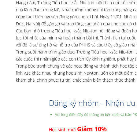
Hàng năm, Trường Tiểu học I-sắc Niu-tơn luôn tích cực tổ chức c
nhà lãnh đạo tương lai”, Nhà trường không chỉ tập trung nâng c
công tác thiện nguyện đóng góp cho xã hội. Ngày 11/01, Nhà tr
Đức, Hà Nội) để gặp gỡ và trao tặng các phần quà cho các cô ch
Các bạn nhỏ trường Tiểu học I-sắc Niu-tơn nói riêng và đoàn học
lực tốt nhất của mình và hoàn thành bài thi. Thành tích tại cuộc
với đó là sự ủng hộ và hỗ trợ của PHHS và các thầy cô giáo nhà 
Trong suốt hành trình giáo dục, Trường Tiểu học I-sắc Niu-tơn
các cuộc thi nhằm giúp các con tích lũy kinh nghiệm, phát huy
Trong bức tranh chung về các hoạt động và thành tích học tập
lĩnh vực khác nhau nhưng học sinh Newton luôn có một điểm ch
khám phá, chinh phục; tự tin, chắc chắn biến thách thức thành c
Đăng ký nhóm - Nhận ưu 
Vùi lòng điền đầy đủ thông tin bên dưới và bấm “
Giảm 10%
Học sinh mới