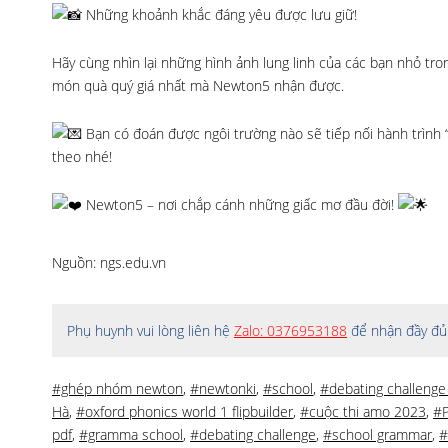
Những khoảnh khắc đáng yêu được lưu giữ!
Hãy cùng nhìn lại những hình ảnh lung linh của các bạn nhỏ tro
món quà quý giá nhất mà Newton5 nhận được.
Bạn có đoán được ngôi trường nào sẽ tiếp nối hành trình 
theo nhé!
Newton5 – nơi chắp cánh những giấc mơ đầu đời!
Nguồn: ngs.edu.vn
Phụ huynh vui lòng liên hệ
Zalo: 0376953188
để nhận đầy đủ 
#ghép nhóm newton
,
#newtonki
,
#school
,
#debating challenge
Hà
,
#oxford phonics world 1 flipbuilder
,
#cuộc thi amo 2023
,
#P
pdf
,
#gramma school
,
#debating challenge
,
#school grammar
,
#