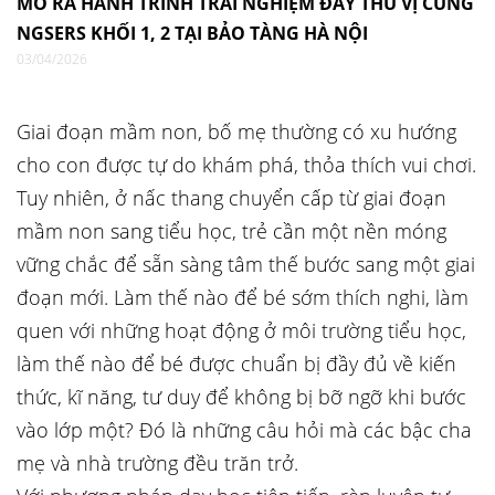
MỞ RA HÀNH TRÌNH TRẢI NGHIỆM ĐẦY THÚ VỊ CÙNG
NGSERS KHỐI 1, 2 TẠI BẢO TÀNG HÀ NỘI
03/04/2026
Giai đoạn mầm non, bố mẹ thường có xu hướng
cho con được tự do khám phá, thỏa thích vui chơi.
Tuy nhiên, ở nấc thang chuyển cấp từ giai đoạn
mầm non sang tiểu học, trẻ cần một nền móng
vững chắc để sẵn sàng tâm thế bước sang một giai
đoạn mới. Làm thế nào để bé sớm thích nghi, làm
quen với những hoạt động ở môi trường tiểu học,
làm thế nào để bé được chuẩn bị đầy đủ về kiến
thức, kĩ năng, tư duy để không bị bỡ ngỡ khi bước
vào lớp một? Đó là những câu hỏi mà các bậc cha
mẹ và nhà trường đều trăn trở.