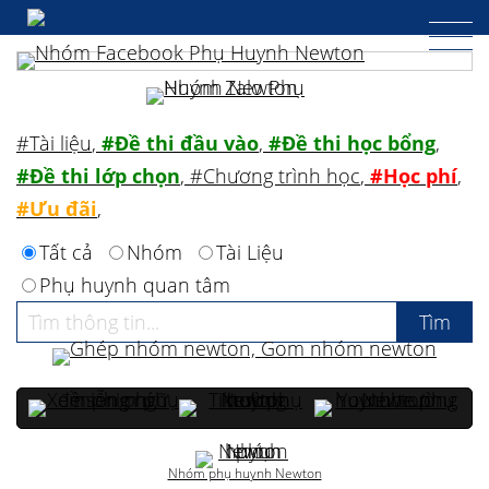
#Tài liệu
,
#Đề thi đầu vào
,
#Đề thi học bổng
,
#Đề thi lớp chọn
,
#Chương trình học
,
#Học phí
,
#Ưu đãi
,
Tất cả
Nhóm
Tài Liệu
Phụ huynh quan tâm
Nhóm phụ huynh Newton