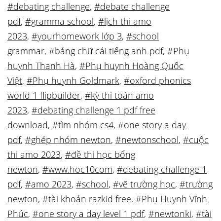
#debating challenge
,
#debate challenge
pdf
,
#gramma school
,
#lịch thi amo
2023
,
#yourhomework lớp 3
,
#school
grammar
,
#bảng chữ cái tiếng anh pdf
,
#Phụ
huynh Thanh Hà
,
#Phụ huynh Hoàng Quốc
Việt
,
#Phụ huynh Goldmark
,
#oxford phonics
world 1 flipbuilder
,
#kỳ thi toán amo
2023
,
#debating challenge 1 pdf free
download
,
#tìm nhóm cs4
,
#one story a day
pdf
,
#ghép nhóm newton
,
#newtonschool
,
#cuộc
thi amo 2023
,
#đề thi học bổng
newton
,
#www.hoc10com
,
#debating challenge 1
pdf
,
#amo 2023
,
#school
,
#vẽ trường học
,
#trường
newton
,
#tài khoản razkid free
,
#Phụ Huynh Vĩnh
Phúc
,
#one story a day level 1 pdf
,
#newtonki
,
#tài