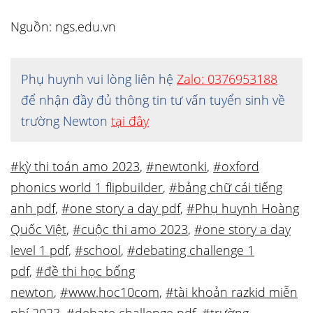
Nguồn: ngs.edu.vn
Phụ huynh vui lòng liên hệ
Zalo: 0376953188
để nhận đầy đủ thông tin tư vấn tuyển sinh về
trường Newton
tại đây
#kỳ thi toán amo 2023
,
#newtonki
,
#oxford
phonics world 1 flipbuilder
,
#bảng chữ cái tiếng
anh pdf
,
#one story a day pdf
,
#Phụ huynh Hoàng
Quốc Việt
,
#cuộc thi amo 2023
,
#one story a day
level 1 pdf
,
#school
,
#debating challenge 1
pdf
,
#đề thi học bổng
newton
,
#www.hoc10com
,
#tài khoản razkid miễn