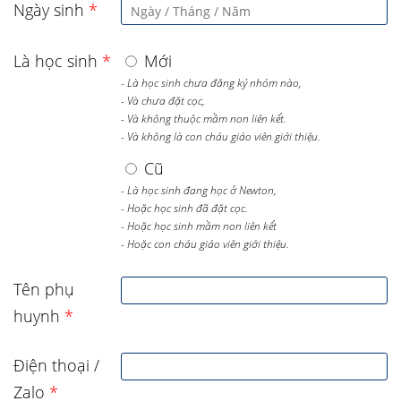
Ngày sinh
*
Là học sinh
*
Mới
- Là học sinh chưa đăng ký nhóm nào,
- Và chưa đặt cọc,
- Và không thuộc mầm non liên kết.
- Và không là con cháu giáo viên giới thiệu.
Cũ
- Là học sinh đang học ở Newton,
- Hoặc học sinh đã đặt cọc.
- Hoặc học sinh mầm non liên kết
- Hoặc con cháu giáo viên giới thiệu.
Tên phụ
huynh
*
Điện thoại /
Zalo
*