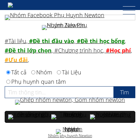
#Tài liệu
,
#Đề thi đầu vào
,
#Đề thi học bổng
,
#Đề thi lớp chọn
,
#Chương trình học
,
#Học phí
,
#Ưu đãi
,
Tất cả
Nhóm
Tài Liệu
Phụ huynh quan tâm
Nhóm phụ huynh Newton