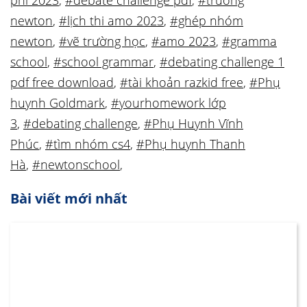
phí 2023
,
#debate challenge pdf
,
#trường
newton
,
#lịch thi amo 2023
,
#ghép nhóm
newton
,
#vẽ trường học
,
#amo 2023
,
#gramma
school
,
#school grammar
,
#debating challenge 1
pdf free download
,
#tài khoản razkid free
,
#Phụ
huynh Goldmark
,
#yourhomework lớp
3
,
#debating challenge
,
#Phụ Huynh Vĩnh
Phúc
,
#tìm nhóm cs4
,
#Phụ huynh Thanh
Hà
,
#newtonschool
,
Bài viết mới nhất