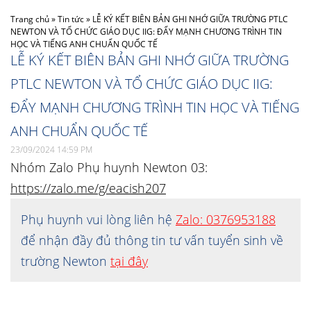
Trang chủ
»
Tin tức
»
LỄ KÝ KẾT BIÊN BẢN GHI NHỚ GIỮA TRƯỜNG PTLC
NEWTON VÀ TỔ CHỨC GIÁO DỤC IIG: ĐẨY MẠNH CHƯƠNG TRÌNH TIN
HỌC VÀ TIẾNG ANH CHUẨN QUỐC TẾ
LỄ KÝ KẾT BIÊN BẢN GHI NHỚ GIỮA TRƯỜNG
PTLC NEWTON VÀ TỔ CHỨC GIÁO DỤC IIG:
ĐẨY MẠNH CHƯƠNG TRÌNH TIN HỌC VÀ TIẾNG
ANH CHUẨN QUỐC TẾ
23/09/2024 14:59 PM
Nhóm Zalo Phụ huynh Newton 03:
https://zalo.me/g/eacish207
Phụ huynh vui lòng liên hệ
Zalo: 0376953188
để nhận đầy đủ thông tin tư vấn tuyển sinh về
trường Newton
tại đây