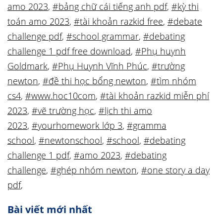
amo 2023
,
#bảng chữ cái tiếng anh pdf
,
#kỳ thi
toán amo 2023
,
#tài khoản razkid free
,
#debate
challenge pdf
,
#school grammar
,
#debating
challenge 1 pdf free download
,
#Phụ huynh
Goldmark
,
#Phụ Huynh Vĩnh Phúc
,
#trường
newton
,
#đề thi học bổng newton
,
#tìm nhóm
cs4
,
#www.hoc10com
,
#tài khoản razkid miễn phí
2023
,
#vẽ trường học
,
#lịch thi amo
2023
,
#yourhomework lớp 3
,
#gramma
school
,
#newtonschool
,
#school
,
#debating
challenge 1 pdf
,
#amo 2023
,
#debating
challenge
,
#ghép nhóm newton
,
#one story a day
pdf
,
Bài viết mới nhất