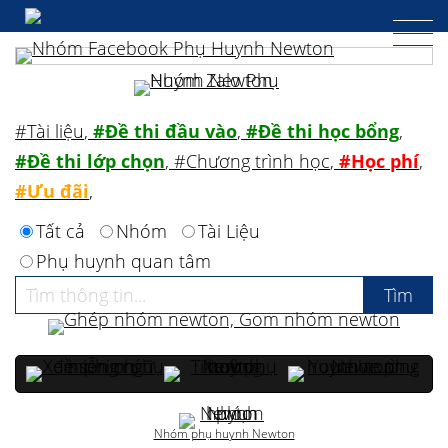
#Tài liệu
,
#Đề thi đầu vào
,
#Đề thi học bổng
,
#Đề thi lớp chọn
,
#Chương trình học
,
#Học phí
,
#Ưu đãi
,
Tất cả
Nhóm
Tài Liệu
Phụ huynh quan tâm
Nhóm phụ huynh Newton