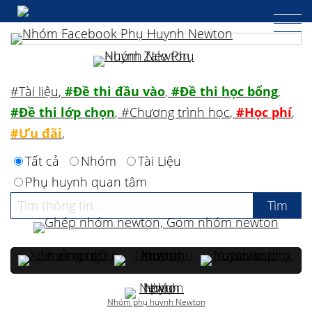
#Tài liệu
,
#Đề thi đầu vào
,
#Đề thi học bổng
,
#Đề thi lớp chọn
,
#Chương trình học
,
#Học phí
,
#Ưu đãi
,
Tất cả
Nhóm
Tài Liệu
Phụ huynh quan tâm
Nhóm phụ huynh Newton