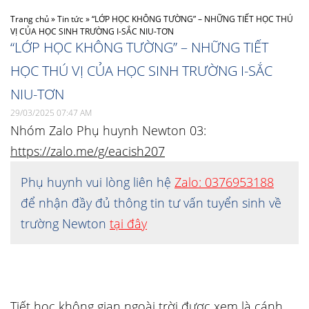
Trang chủ
»
Tin tức
»
“LỚP HỌC KHÔNG TƯỜNG” – NHỮNG TIẾT HỌC THÚ
VỊ CỦA HỌC SINH TRƯỜNG I-SẮC NIU-TƠN
“LỚP HỌC KHÔNG TƯỜNG” – NHỮNG TIẾT
HỌC THÚ VỊ CỦA HỌC SINH TRƯỜNG I-SẮC
NIU-TƠN
29/03/2025 07:47 AM
Nhóm Zalo Phụ huynh Newton 03:
https://zalo.me/g/eacish207
Phụ huynh vui lòng liên hệ
Zalo: 0376953188
để nhận đầy đủ thông tin tư vấn tuyển sinh về
trường Newton
tại đây
Tiết học không gian ngoài trời được xem là cánh