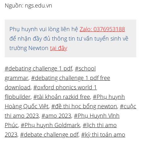
Nguồn: ngs.edu.vn
Phụ huynh vui lòng liên hệ
Zalo: 0376953188
để nhận đầy đủ thông tin tư vấn tuyển sinh về
trường Newton
tại đây
#debating challenge 1 pdf
,
#school
grammar
,
#debating challenge 1 pdf free
download
,
#oxford phonics world 1
flipbuilder
,
#tài khoản razkid free
,
#Phụ huynh
Hoàng Quốc Việt
,
#đề thi học bổng newton
,
#cuộc
thi amo 2023
,
#amo 2023
,
#Phụ Huynh Vĩnh
Phúc
,
#Phụ huynh Goldmark
,
#lịch thi amo
2023
,
#debate challenge pdf
,
#kỳ thi toán amo