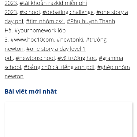
2023
,
#tài khoản razkid miễn phí
2023
,
#school
,
#debating challenge
,
#one story a
day pdf
,
#tìm nhóm cs4
,
#Phụ huynh Thanh
Hà
,
#yourhomework lớp
3
,
#www.hoc10com
,
#newtonki
,
#trường
newton
,
#one story a day level 1
pdf
,
#newtonschool
,
#vẽ trường học
,
#gramma
school
,
#bảng chữ cái tiếng anh pdf
,
#ghép nhóm
newton
,
Bài viết mới nhất