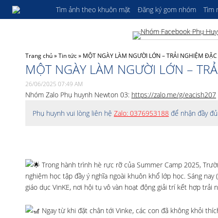
Tìm ảnh theo khuôn mặt
Đăng ký gom nhóm
Tìm
Trang chủ
»
Tin tức
»
MỘT NGÀY LÀM NGƯỜI LỚN – TRẢI NGHIỆM ĐẶC 
MỘT NGÀY LÀM NGƯỜI LỚN – TRẢI
26/06/2025 07:49 AM
Nhóm Zalo Phụ huynh Newton 03:
https://zalo.me/g/eacish207
Phụ huynh vui lòng liên hệ
Zalo: 0376953188
để nhận đầy đủ 
T
rong hành trình hè rực rỡ của Summer Camp 2025, Trườ
nghiệm học tập đầy ý nghĩa ngoài khuôn khổ lớp học. Sáng nay (2
giáo dục VinKE, nơi hội tụ vô vàn hoạt động giải trí kết hợp trải
Ngay từ khi đặt chân tới Vinke, các con đã không khỏi thíc