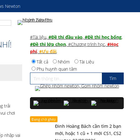
ws Newton
#Tài liệu
,
#Đề thi đầu vào
,
#Đề thi học bổng
,
HÍ!
#Đề thi lớp chọn
,
#Chương trình học
,
#Học
phí
,
#Ưu đãi
,
Tất cả
Nhóm
Tài Liệu
Phụ huynh quan tâm
 trải
vui chơi
Đang chờ ghép
Đinh Hoàng Bách cần tìm 2 bạn
mới, hoặc 1 cũ + 1 mới CS1, CS2
ếp nhập vai