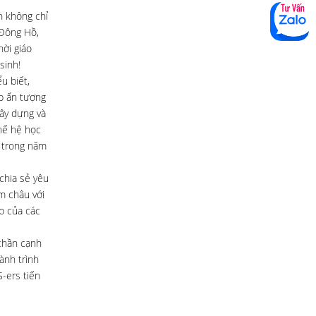
h không chỉ
 Đông Hồ,
ời giáo
sinh!
u biết,
ấp ấn tượng
gây dựng và
hế hệ học
ớ trong năm
chia sẻ yêu
m châu với
p của các
 thần cạnh
ành trình
-ers tiến