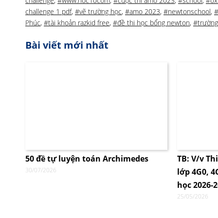
challenge
,
#www.hoc10com
,
#cuộc thi amo 2023
,
#school
,
#oxf
challenge 1 pdf
,
#vẽ trường học
,
#amo 2023
,
#newtonschool
,
#
Phúc
,
#tài khoản razkid free
,
#đề thi học bổng newton
,
#trường
Bài viết mới nhất
50 đề tự luyện toán Archimedes
TB: V/v Th
30/07/2026
lớp 4G0, 
học 2026-
25/05/2026