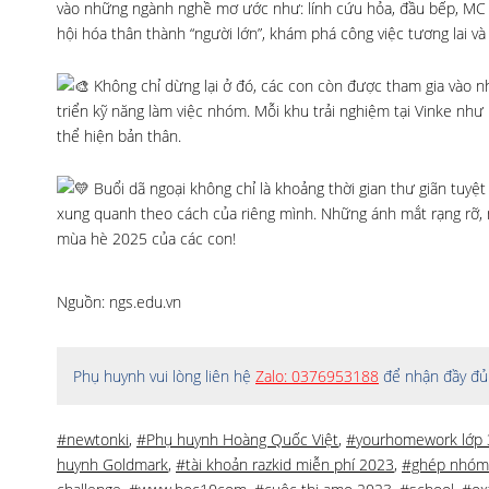
vào những ngành nghề mơ ước như: lính cứu hỏa, đầu bếp, MC 
hội hóa thân thành “người lớn”, khám phá công việc tương lai 
Không chỉ dừng lại ở đó, các con còn được tham gia vào nh
triển kỹ năng làm việc nhóm. Mỗi khu trải nghiệm tại Vinke như
thể hiện bản thân.
Buổi dã ngoại không chỉ là khoảng thời gian thư giãn tuyệt
xung quanh theo cách của riêng mình. Những ánh mắt rạng rỡ, n
mùa hè 2025 của các con!
Nguồn: ngs.edu.vn
Phụ huynh vui lòng liên hệ
Zalo: 0376953188
để nhận đầy đủ 
#newtonki
,
#Phụ huynh Hoàng Quốc Việt
,
#yourhomework lớp 
huynh Goldmark
,
#tài khoản razkid miễn phí 2023
,
#ghép nhóm