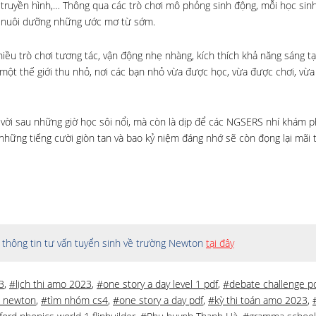
truyền hình,… Thông qua các trò chơi mô phỏng sinh động, mỗi học sin
và nuôi dưỡng những ước mơ từ sớm.
iều trò chơi tương tác, vận động nhẹ nhàng, kích thích khả năng sáng tạ
 một thế giới thu nhỏ, nơi các bạn nhỏ vừa được học, vừa được chơi, vừa
 vời sau những giờ học sôi nổi, mà còn là dịp để các NGSERS nhí khám ph
hững tiếng cười giòn tan và bao kỷ niệm đáng nhớ sẽ còn đọng lại mãi 
thông tin tư vấn tuyển sinh về trường Newton
tại đây
3
,
#lịch thi amo 2023
,
#one story a day level 1 pdf
,
#debate challenge p
 newton
,
#tìm nhóm cs4
,
#one story a day pdf
,
#kỳ thi toán amo 2023
,