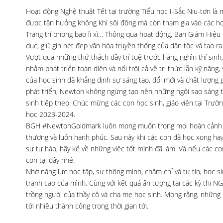
Hoạt động Nghệ thuật Tết tại trường Tiểu học I-Sắc Niu-tơn là
được tận hưởng không khí sôi động mà còn tham gia vào các ho
Trang trí phong bao lì xì… Thông qua hoạt động, Ban Giám Hiệu
dục, giữ gìn nét đẹp văn hóa truyền thống của dân tộc và tạo ra
Vượt qua những thử thách đầy trí tuệ trước hàng nghìn thí sinh
nhằm phát triển toàn diện và nổi trội cả về tri thức lẫn kỹ năn
của học sinh đã khẳng định sự sáng tạo, đổi mới và chất lượng 
phát triển, Newton không ngừng tạo nên những ngôi sao sáng tr
sinh tiếp theo. Chúc mừng các con học sinh, giáo viên tại Trư
học 2023-2024.
BGH #NewtonGoldmark luôn mong muốn trong mọi hoàn cảnh cá
thương và luôn hạnh phúc. Sau này khi các con đã học xong hay
sự tự hào, hãy kể về những việc tốt mình đã làm. Và nếu các 
con tại đây nhé.
Nhờ năng lực học tập, sự thông minh, chăm chỉ và tự tin, học si
tranh cao của mình. Cùng với kết quả ấn tượng tại các kỳ thi NG
trồng người của thầy cô và cha mẹ học sinh. Mong rằng, những 
tới nhiều thành công trong thời gian tới.