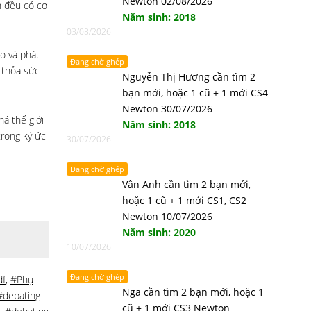
Newton 02/08/2026
h đều có cơ
Năm sinh: 2018
03/08/2026
o và phát
Đang chờ ghép
 thỏa sức
Nguyễn Thị Hương cần tìm 2
bạn mới, hoặc 1 cũ + 1 mới CS4
Newton 30/07/2026
á thế giới
Năm sinh: 2018
trong ký ức
30/07/2026
Đang chờ ghép
Vân Anh cần tìm 2 bạn mới,
hoặc 1 cũ + 1 mới CS1, CS2
Newton 10/07/2026
Năm sinh: 2020
10/07/2026
Đang chờ ghép
df
,
#Phụ
Nga cần tìm 2 bạn mới, hoặc 1
#debating
cũ + 1 mới CS3 Newton