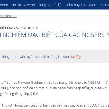
 nhóm
Tin tức Newton
Tổng hợp tài liệu
Phụ huynh Newton
Revie
BIỆT CỦA CÁC NGSERS NHÍ!
 NGHIỆM ĐẶC BIỆT CỦA CÁC NGSERS N
thông tin tư vấn tuyển sinh về trường Newton
tại đây
ng Tiểu học Newton Goldmark tiếp tục mang đến cho các NGSERS những
0/6), các bạn nhỏ đã có một buổi dã ngoại tràn ngập tiếng cười tại khu 
 nghiệm nghề nghiệp lý thú.
h thú với không gian vui chơi hiện đại, đầy màu sắc. Các em được trực ti