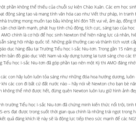
 một phần không thể thiếu của chuỗi sự kiện Chào Xuân. Các em học sin
ạt động sáng tạo và mang tính văn hóa cao như Viết thư pháp, In tranh
 nhà trường mong muốn tạo bầu không khí đón Tết vui vẻ, ấm áp, đồng th
 sân chơi lành mạnh, phát huy tính chủ động, tích cực, sáng tạo của học 
, AMO chính là cơ hội để học sinh Newton thể hiện năng lực cá nhân, hiể
g, sẵn sàng hội nhập quốc tế. Những giải thưởng cao và thành tích vượt c
giáo dục hàng đầu tại Trường Tiểu học I-sắc Niu-tơn. Trong gần 15 năm 
ên bản đồ giáo dục Việt Nam và xây dựng tương lai tươi sáng cho các t
ờng Tiểu học I-sắc Niu-tơn đã góp phần tạo nên một Kỳ thi AMO đáng nh
c con hãy luôn luôn tỏa sáng như những đóa hoa hướng dương, luôn 
 khi các con đi bất cứ đất nước nào – hãy nói về Newton cho bạn bè nă
con không thể nhớ được hết, đừng quên Newton luôn lưu giữ hình ảnh đẹ
nh trường Tiểu học I-sắc Niu-tơn đã chứng minh kiến thức nổi trội, tinh
S-ers đạt được trong suốt thời gian qua chính là những trái ngọt trong h
kết quả đáng khích lệ này sẽ là động lực tiếp theo sức mạnh để các NGS