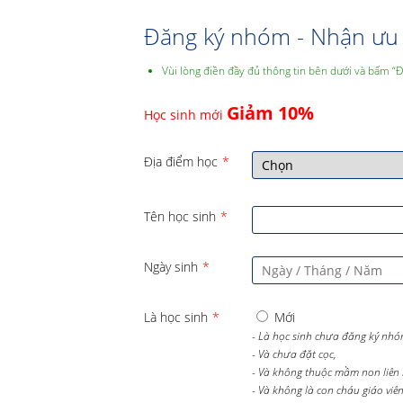
Đăng ký nhóm - Nhận ưu 
Vùi lòng điền đầy đủ thông tin bên dưới và bấm “
Giảm 10%
Học sinh mới
Địa điểm học
*
Tên học sinh
*
Ngày sinh
*
Là học sinh
*
Mới
- Là học sinh chưa đăng ký nhó
- Và chưa đặt cọc,
- Và không thuộc mầm non liên 
- Và không là con cháu giáo viên 