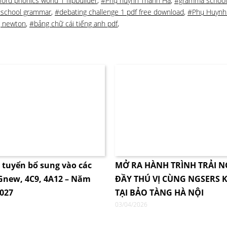
ord phonics world 1 flipbuilder
,
#Phụ huynh Thanh Hà
,
#gramma school
school grammar
,
#debating challenge 1 pdf free download
,
#Phụ Huynh
 newton
,
#bảng chữ cái tiếng anh pdf
,
i tuyển bổ sung vào các
MỞ RA HÀNH TRÌNH TRẢI 
4Gnew, 4C9, 4A12 – Năm
ĐẦY THÚ VỊ CÙNG NGSERS K
2027
TẠI BẢO TÀNG HÀ NỘI
03/04/2026