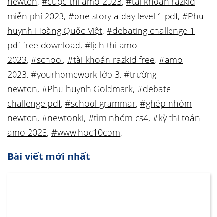
newton
,
#cuộc thi amo 2023
,
#tài khoản razkid
miễn phí 2023
,
#one story a day level 1 pdf
,
#Phụ
huynh Hoàng Quốc Việt
,
#debating challenge 1
pdf free download
,
#lịch thi amo
2023
,
#school
,
#tài khoản razkid free
,
#amo
2023
,
#yourhomework lớp 3
,
#trường
newton
,
#Phụ huynh Goldmark
,
#debate
challenge pdf
,
#school grammar
,
#ghép nhóm
newton
,
#newtonki
,
#tìm nhóm cs4
,
#kỳ thi toán
amo 2023
,
#www.hoc10com
,
Bài viết mới nhất