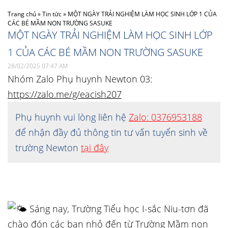
Trang chủ
»
Tin tức
»
MỘT NGÀY TRẢI NGHIỆM LÀM HỌC SINH LỚP 1 CỦA
CÁC BÉ MẦM NON TRƯỜNG SASUKE
MỘT NGÀY TRẢI NGHIỆM LÀM HỌC SINH LỚP
1 CỦA CÁC BÉ MẦM NON TRƯỜNG SASUKE
28/02/2025 07:47 AM
Nhóm Zalo Phụ huynh Newton 03:
https://zalo.me/g/eacish207
Phụ huynh vui lòng liên hệ
Zalo: 0376953188
để nhận đầy đủ thông tin tư vấn tuyển sinh về
trường Newton
tại đây
Sáng nay, Trường Tiểu học I-sắc Niu-tơn đã
chào đón các bạn nhỏ đến từ Trường Mầm non