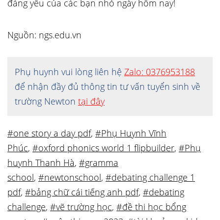
đáng yêu của các bạn nhỏ ngày hôm nay!
Nguồn: ngs.edu.vn
Phụ huynh vui lòng liên hệ
Zalo: 0376953188
để nhận đầy đủ thông tin tư vấn tuyển sinh về
trường Newton
tại đây
#one story a day pdf
,
#Phụ Huynh Vĩnh
Phúc
,
#oxford phonics world 1 flipbuilder
,
#Phụ
huynh Thanh Hà
,
#gramma
school
,
#newtonschool
,
#debating challenge 1
pdf
,
#bảng chữ cái tiếng anh pdf
,
#debating
challenge
,
#vẽ trường học
,
#đề thi học bổng