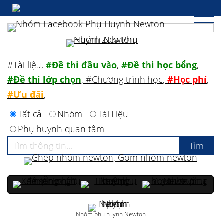
#Tài liệu
,
#Đề thi đầu vào
,
#Đề thi học bổng
,
#Đề thi lớp chọn
,
#Chương trình học
,
#Học phí
,
#Ưu đãi
,
Tất cả
Nhóm
Tài Liệu
Phụ huynh quan tâm
Nhóm phụ huynh Newton