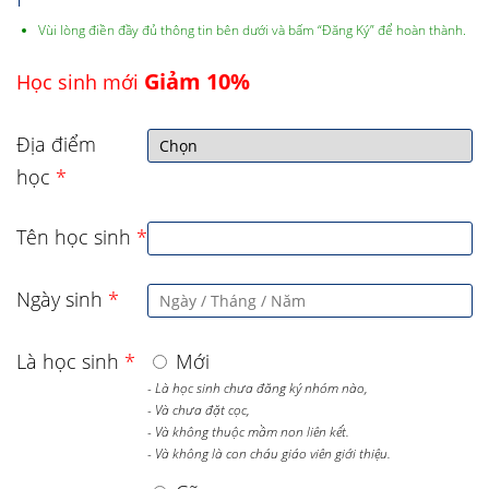
Vùi lòng điền đầy đủ thông tin bên dưới và bấm “Đăng Ký” để hoàn thành.
Giảm 10%
Học sinh mới
Địa điểm
học
*
Tên học sinh
*
Ngày sinh
*
Là học sinh
*
Mới
- Là học sinh chưa đăng ký nhóm nào,
- Và chưa đặt cọc,
- Và không thuộc mầm non liên kết.
- Và không là con cháu giáo viên giới thiệu.