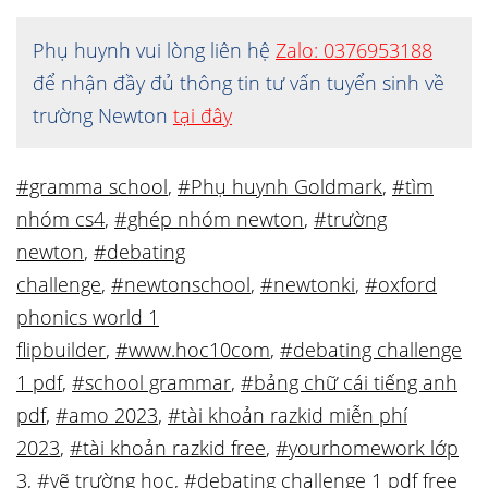
Phụ huynh vui lòng liên hệ
Zalo: 0376953188
để nhận đầy đủ thông tin tư vấn tuyển sinh về
trường Newton
tại đây
#gramma school
,
#Phụ huynh Goldmark
,
#tìm
nhóm cs4
,
#ghép nhóm newton
,
#trường
newton
,
#debating
challenge
,
#newtonschool
,
#newtonki
,
#oxford
phonics world 1
flipbuilder
,
#www.hoc10com
,
#debating challenge
1 pdf
,
#school grammar
,
#bảng chữ cái tiếng anh
pdf
,
#amo 2023
,
#tài khoản razkid miễn phí
2023
,
#tài khoản razkid free
,
#yourhomework lớp
3
,
#vẽ trường học
,
#debating challenge 1 pdf free