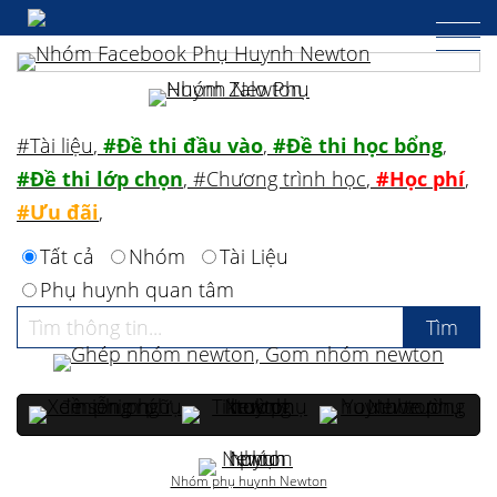
#Tài liệu
,
#Đề thi đầu vào
,
#Đề thi học bổng
,
#Đề thi lớp chọn
,
#Chương trình học
,
#Học phí
,
#Ưu đãi
,
Tất cả
Nhóm
Tài Liệu
Phụ huynh quan tâm
Nhóm phụ huynh Newton