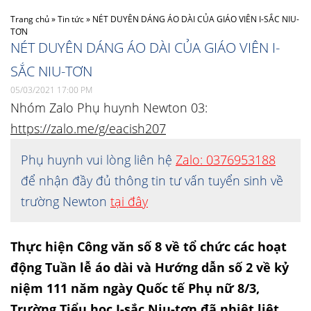
Trang chủ
»
Tin tức
»
NÉT DUYÊN DÁNG ÁO DÀI CỦA GIÁO VIÊN I-SẮC NIU-
TƠN
NÉT DUYÊN DÁNG ÁO DÀI CỦA GIÁO VIÊN I-
SẮC NIU-TƠN
05/03/2021 17:00 PM
Nhóm Zalo Phụ huynh Newton 03:
https://zalo.me/g/eacish207
Phụ huynh vui lòng liên hệ
Zalo: 0376953188
để nhận đầy đủ thông tin tư vấn tuyển sinh về
trường Newton
tại đây
Thực hiện Công văn số 8 về tổ chức các hoạt
động Tuần lễ áo dài và Hướng dẫn số 2 về kỷ
niệm 111 năm ngày Quốc tế Phụ nữ 8/3,
Trường Tiểu học
I-sắc Niu-tơn
đã nhiệt liệt