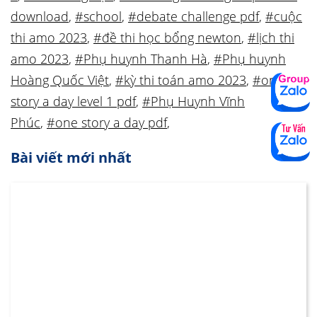
download
,
#school
,
#debate challenge pdf
,
#cuộc
thi amo 2023
,
#đề thi học bổng newton
,
#lịch thi
amo 2023
,
#Phụ huynh Thanh Hà
,
#Phụ huynh
Hoàng Quốc Việt
,
#kỳ thi toán amo 2023
,
#one
story a day level 1 pdf
,
#Phụ Huynh Vĩnh
Phúc
,
#one story a day pdf
,
Bài viết mới nhất