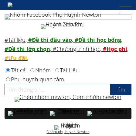
#Tài liệu
,
#Đề thi đầu vào
,
#Đề thi học bổng
,
#Đề thi lớp chọn
,
#Chương trình học
,
#Học phí
,
#Ưu đãi
,
Tất cả
Nhóm
Tài Liệu
Phụ huynh quan tâm
Nhóm phụ huynh Newton