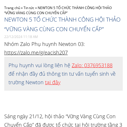
Trang chủ
»
Tin tức
»
NEWTON 5 TỔ CHỨC THÀNH CÔNG HỘI THẢO
“VỮNG VÀNG CÙNG CON CHUYỂN CẤP”
NEWTON 5 TỔ CHỨC THÀNH CÔNG HỘI THẢO
“VỮNG VÀNG CÙNG CON CHUYỂN CẤP”
22/12/2024 11:18 AM
Nhóm Zalo Phụ huynh Newton 03:
https://zalo.me/g/eacish207
Phụ huynh vui lòng liên hệ
Zalo: 0376953188
để nhận đầy đủ thông tin tư vấn tuyển sinh về
trường Newton
tại đây
Sáng ngày 21/12, hội thảo “Vững Vàng Cùng Con
Chuyển Cấp” đã được tổ chức tại hội trường tầng 3