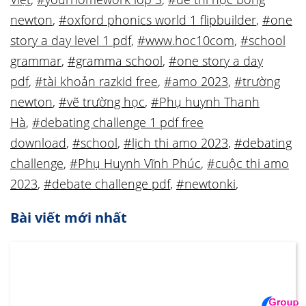
newton
,
#oxford phonics world 1 flipbuilder
,
#one
story a day level 1 pdf
,
#www.hoc10com
,
#school
grammar
,
#gramma school
,
#one story a day
pdf
,
#tài khoản razkid free
,
#amo 2023
,
#trường
newton
,
#vẽ trường học
,
#Phụ huynh Thanh
Hà
,
#debating challenge 1 pdf free
download
,
#school
,
#lịch thi amo 2023
,
#debating
challenge
,
#Phụ Huynh Vĩnh Phúc
,
#cuộc thi amo
2023
,
#debate challenge pdf
,
#newtonki
,
Bài viết mới nhất