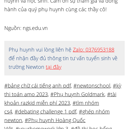
huynh và học sinh. Cảm ơn sự tham gia và đồng
hành của quý phụ huynh cùng các thầy cô!
Nguồn: ngs.edu.vn
Phụ huynh vui lòng liên hệ
Zalo: 0376953188
để nhận đầy đủ thông tin tư vấn tuyển sinh về
trường Newton
tại đây
#bảng chữ cái tiếng anh pdf
,
#newtonschool
,
#kỳ
thi toán amo 2023
,
#Phụ huynh Goldmark
,
#tài
khoản razkid miễn phí 2023
,
#tìm nhóm
cs4
,
#debating challenge 1 pdf
,
#ghép nhóm
newton
,
#Phụ huynh Hoàng Quốc
Việt
,
#yourhomework lớp 3
,
#đề thi học bổng