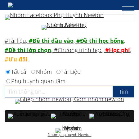
#Tài liệu
,
#Đề thi đầu vào
,
#Đề thi học bổng
,
#Đề thi lớp chọn
,
#Chương trình học
,
#Học phí
,
#Ưu đãi
,
Tất cả
Nhóm
Tài Liệu
Phụ huynh quan tâm
Nhóm phụ huynh Newton