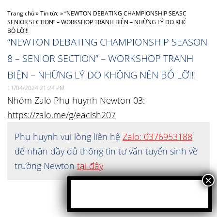
Trang chủ
»
Tin tức
»
“NEWTON DEBATING CHAMPIONSHIP SEASON 8 –
SENIOR SECTION” – WORKSHOP TRANH BIỆN – NHỮNG LÝ DO KHÔNG NÊN
BỎ LỠ!!!
“NEWTON DEBATING CHAMPIONSHIP SEASON
8 – SENIOR SECTION” – WORKSHOP TRANH
BIỆN – NHỮNG LÝ DO KHÔNG NÊN BỎ LỠ!!!
11/04/2024 21:24 PM
Nhóm Zalo Phụ huynh Newton 03:
https://zalo.me/g/eacish207
Phụ huynh vui lòng liên hệ
Zalo: 0376953188
để nhận đầy đủ thông tin tư vấn tuyển sinh về
trường Newton
tại đây