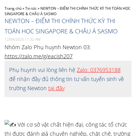
Trang chủ
»
Tin tức
»
NEWTON – ĐIỂM THI CHÍNH THỨC KỲ THI TOÁN HỌC
SINGAPORE & CHÂU Á SASMO
NEWTON – ĐIỂM THI CHÍNH THỨC KỲ THI
TOÁN HỌC SINGAPORE & CHÂU Á SASMO
12/04/2025 11:32 AM
Nhóm Zalo Phụ huynh Newton 03:
https://zalo.me/g/eacish207
Phụ huynh vui lòng liên hệ
Zalo: 0376953188
để nhận đầy đủ thông tin tư vấn tuyển sinh về
trường Newton
tại đây
Với cơ sở vật chất hiện đại, công tác tổ chức
thi được đánh giá chuyên nghiệp, chặt chẽ, trường