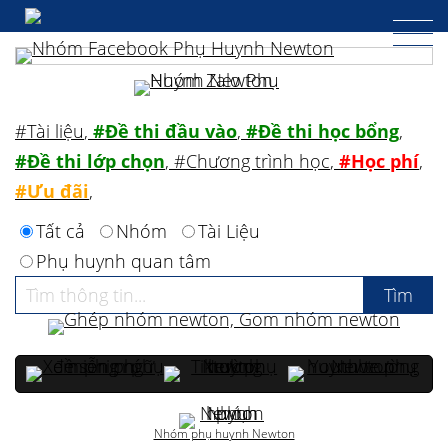
#Tài liệu
,
#Đề thi đầu vào
,
#Đề thi học bổng
,
#Đề thi lớp chọn
,
#Chương trình học
,
#Học phí
,
#Ưu đãi
,
Tất cả
Nhóm
Tài Liệu
Phụ huynh quan tâm
Nhóm phụ huynh Newton