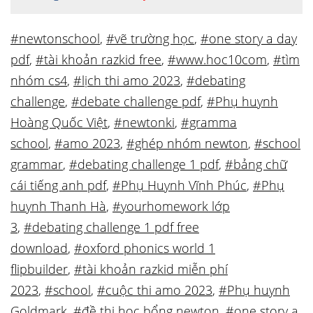
#newtonschool
,
#vẽ trường học
,
#one story a day
pdf
,
#tài khoản razkid free
,
#www.hoc10com
,
#tìm
nhóm cs4
,
#lịch thi amo 2023
,
#debating
challenge
,
#debate challenge pdf
,
#Phụ huynh
Hoàng Quốc Việt
,
#newtonki
,
#gramma
school
,
#amo 2023
,
#ghép nhóm newton
,
#school
grammar
,
#debating challenge 1 pdf
,
#bảng chữ
cái tiếng anh pdf
,
#Phụ Huynh Vĩnh Phúc
,
#Phụ
huynh Thanh Hà
,
#yourhomework lớp
3
,
#debating challenge 1 pdf free
download
,
#oxford phonics world 1
flipbuilder
,
#tài khoản razkid miễn phí
2023
,
#school
,
#cuộc thi amo 2023
,
#Phụ huynh
Goldmark
,
#đề thi học bổng newton
,
#one story a