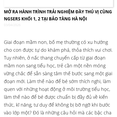
MỞ RA HÀNH TRÌNH TRẢI NGHIỆM ĐẦY THÚ VỊ CÙNG
NGSERS KHỐI 1, 2 TẠI BẢO TÀNG HÀ NỘI
03/04/2026
Giai đoạn mầm non, bố mẹ thường có xu hướng
cho con được tự do khám phá, thỏa thích vui chơi.
Tuy nhiên, ở nấc thang chuyển cấp từ giai đoạn
mầm non sang tiểu học, trẻ cần một nền móng
vững chắc để sẵn sàng tâm thế bước sang một giai
đoạn mới. Làm thế nào để bé sớm thích nghi, làm
quen với những hoạt động ở môi trường tiểu học,
làm thế nào để bé được chuẩn bị đầy đủ về kiến
thức, kĩ năng, tư duy để không bị bỡ ngỡ khi bước
vào lớp một? Đó là những câu hỏi mà các bậc cha