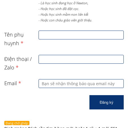
- Là học sinh đang học ở Newton,
- Hoặc học sinh đã đặt cọc.
- Hoặc học sinh mầm non liên kết
- Hoặc con cháu giáo viên giới thiệu.
Tên phụ
huynh
*
Điện thoại /
Zalo
*
Email
*
Đăng ký
Đang chờ ghép