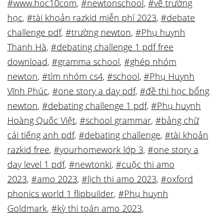
#www.hoc10com
,
#newtonschool
,
#vẽ trường
học
,
#tài khoản razkid miễn phí 2023
,
#debate
challenge pdf
,
#trường newton
,
#Phụ huynh
Thanh Hà
,
#debating challenge 1 pdf free
download
,
#gramma school
,
#ghép nhóm
newton
,
#tìm nhóm cs4
,
#school
,
#Phụ Huynh
Vĩnh Phúc
,
#one story a day pdf
,
#đề thi học bổng
newton
,
#debating challenge 1 pdf
,
#Phụ huynh
Hoàng Quốc Việt
,
#school grammar
,
#bảng chữ
cái tiếng anh pdf
,
#debating challenge
,
#tài khoản
razkid free
,
#yourhomework lớp 3
,
#one story a
day level 1 pdf
,
#newtonki
,
#cuộc thi amo
2023
,
#amo 2023
,
#lịch thi amo 2023
,
#oxford
phonics world 1 flipbuilder
,
#Phụ huynh
Goldmark
,
#kỳ thi toán amo 2023
,