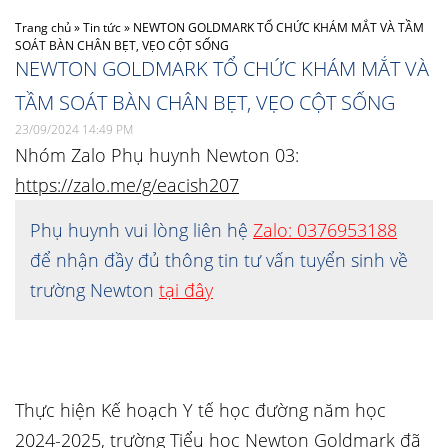
Trang chủ
»
Tin tức
»
NEWTON GOLDMARK TỔ CHỨC KHÁM MẮT VÀ TẦM
SOÁT BÀN CHÂN BẸT, VẸO CỘT SỐNG
NEWTON GOLDMARK TỔ CHỨC KHÁM MẮT VÀ
TẦM SOÁT BÀN CHÂN BẸT, VẸO CỘT SỐNG
23/09/2024 14:49 PM
Nhóm Zalo Phụ huynh Newton 03:
https://zalo.me/g/eacish207
Phụ huynh vui lòng liên hệ
Zalo: 0376953188
để nhận đầy đủ thông tin tư vấn tuyển sinh về
trường Newton
tại đây
Thực hiện Kế hoạch Y tế học đường năm học
2024-2025, trường Tiểu học Newton Goldmark đã