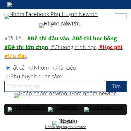
#Tài liệu
,
#Đề thi đầu vào
,
#Đề thi học bổng
,
#Đề thi lớp chọn
,
#Chương trình học
,
#Học phí
,
#Ưu đãi
,
Tất cả
Nhóm
Tài Liệu
Phụ huynh quan tâm
Nhóm phụ huynh Newton