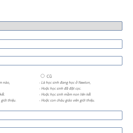
Cũ
m nào,
- Là học sinh đang học ở Newton,
- Hoặc học sinh đã đặt cọc.
kết.
- Hoặc học sinh mầm non liên kết
giới thiệu.
- Hoặc con cháu giáo viên giới thiệu.