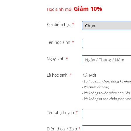
Giảm 10%
Học sinh mới
Địa điểm học
*
Tên học sinh
*
Ngày sinh
*
Là học sinh
*
Mới
- Là học sinh chưa đăng ký nhó
- Và chưa đặt cọc,
- Và không thuộc mầm non liên 
- Và không là con cháu giáo viên 
Tên phụ huynh
*
Điện thoại / Zalo
*