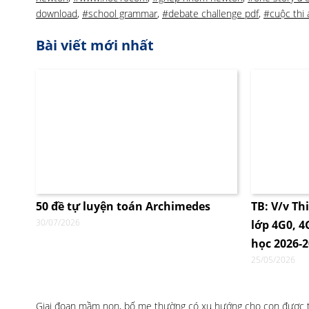
download
,
#school grammar
,
#debate challenge pdf
,
#cuộc thi
Bài viết mới nhất
50 đề tự luyện toán Archimedes
TB: V/v Th
30/07/2026
lớp 4G0, 
học 2026-
25/05/2026
Giai đoạn mầm non, bố mẹ thường có xu hướng cho con được tự 