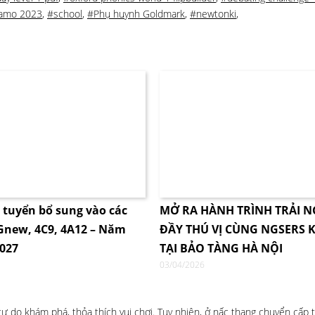
 amo 2023
,
#school
,
#Phụ huynh Goldmark
,
#newtonki
,
i tuyển bổ sung vào các
MỞ RA HÀNH TRÌNH TRẢI 
4Gnew, 4C9, 4A12 – Năm
ĐẦY THÚ VỊ CÙNG NGSERS K
2027
TẠI BẢO TÀNG HÀ NỘI
03/04/2026
do khám phá, thỏa thích vui chơi. Tuy nhiên, ở nấc thang chuyển cấp t