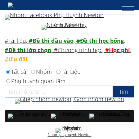
#Tài liệu
,
#Đề thi đầu vào
,
#Đề thi học bổng
,
#Đề thi lớp chọn
,
#Chương trình học
,
#Học phí
,
#Ưu đãi
,
Tất cả
Nhóm
Tài Liệu
Phụ huynh quan tâm
Nhóm phụ huynh Newton