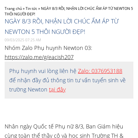
Trang chủ
»
Tin tức
»
NGÀY 8/3 RỒI, NHẬN LỜI CHÚC ẤM ÁP TỪ NEWTON 5
THÔI NGƯỜI ĐẸP!
NGÀY 8/3 RỒI, NHẬN LỜI CHÚC ẤM ÁP TỪ
NEWTON 5 THÔI NGƯỜI ĐẸP!
09/03/2025 07:25 AM
Nhóm Zalo Phụ huynh Newton 03:
https://zalo.me/g/eacish207
Phụ huynh vui lòng liên hệ
Zalo: 0376953188
để nhận đầy đủ thông tin tư vấn tuyển sinh về
trường Newton
tại đây
Nhân ngày Quốc tế Phụ nữ 8/3, Ban Giám hiệu
cùng toàn thể thầy cô và học sinh Trường TH &