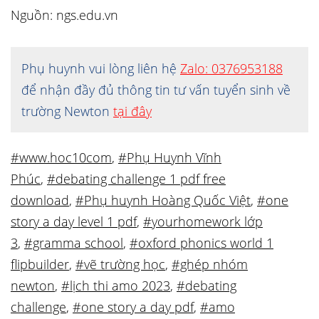
Nguồn: ngs.edu.vn
Phụ huynh vui lòng liên hệ
Zalo: 0376953188
để nhận đầy đủ thông tin tư vấn tuyển sinh về
trường Newton
tại đây
#www.hoc10com
,
#Phụ Huynh Vĩnh
Phúc
,
#debating challenge 1 pdf free
download
,
#Phụ huynh Hoàng Quốc Việt
,
#one
story a day level 1 pdf
,
#yourhomework lớp
3
,
#gramma school
,
#oxford phonics world 1
flipbuilder
,
#vẽ trường học
,
#ghép nhóm
newton
,
#lịch thi amo 2023
,
#debating
challenge
,
#one story a day pdf
,
#amo