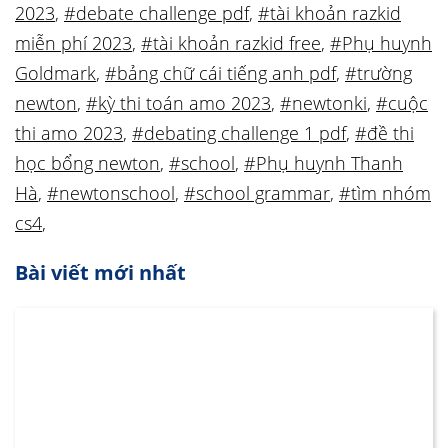
2023
,
#debate challenge pdf
,
#tài khoản razkid
miễn phí 2023
,
#tài khoản razkid free
,
#Phụ huynh
Goldmark
,
#bảng chữ cái tiếng anh pdf
,
#trường
newton
,
#kỳ thi toán amo 2023
,
#newtonki
,
#cuộc
thi amo 2023
,
#debating challenge 1 pdf
,
#đề thi
học bổng newton
,
#school
,
#Phụ huynh Thanh
Hà
,
#newtonschool
,
#school grammar
,
#tìm nhóm
cs4
,
Bài viết mới nhất