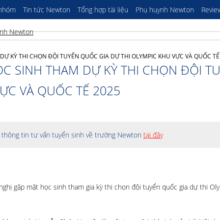
 nhóm
Tin tức Newton
Tổng hợp tài liệu
Phụ huynh Newton
Revie
DỰ KỲ THI CHỌN ĐỘI TUYỂN QUỐC GIA DỰ THI OLYMPIC KHU VỰC VÀ QUỐC TẾ
ỌC SINH THAM DỰ KỲ THI CHỌN ĐỘI T
ỰC VÀ QUỐC TẾ 2025
thông tin tư vấn tuyển sinh về trường Newton
tại đây
ghị gặp mặt học sinh tham gia kỳ thi chọn đội tuyển quốc gia dự thi Ol