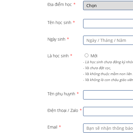
Địa điểm học
*
Tên học sinh
*
Ngày sinh
*
Là học sinh
*
Mới
- Là học sinh chưa đăng ký nhó
- Và chưa đặt cọc,
- Và không thuộc mầm non liên 
- Và không là con cháu giáo viên 
Tên phụ huynh
*
Điện thoại / Zalo
*
Email
*