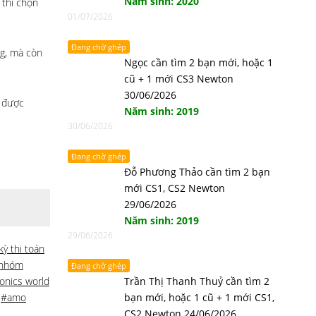
Năm sinh: 2020
 thi chọn
01/07/2026
Đang chờ ghép
ng, mà còn
Ngọc cần tìm 2 bạn mới, hoặc 1
cũ + 1 mới CS3 Newton
30/06/2026
i được
Năm sinh: 2019
30/06/2026
Đang chờ ghép
Đỗ Phương Thảo cần tìm 2 bạn
mới CS1, CS2 Newton
29/06/2026
Năm sinh: 2019
29/06/2026
kỳ thi toán
 nhóm
Đang chờ ghép
onics world
Trần Thị Thanh Thuỷ cần tìm 2
,
#amo
bạn mới, hoặc 1 cũ + 1 mới CS1,
CS2 Newton 24/06/2026