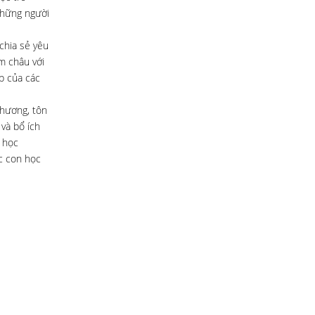
những người
chia sẻ yêu
m châu với
p của các
thương, tôn
 và bổ ích
 học
c con học