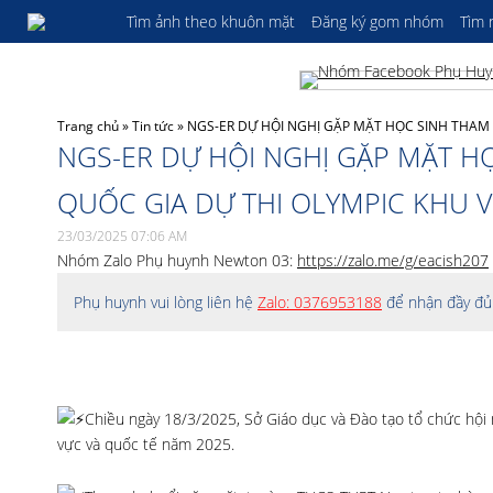
Tìm ảnh theo khuôn mặt
Đăng ký gom nhóm
Tìm
Trang chủ
»
Tin tức
»
NGS-ER DỰ HỘI NGHỊ GẶP MẶT HỌC SINH THAM 
NGS-ER DỰ HỘI NGHỊ GẶP MẶT H
QUỐC GIA DỰ THI OLYMPIC KHU V
23/03/2025 07:06 AM
Nhóm Zalo Phụ huynh Newton 03:
https://zalo.me/g/eacish207
Phụ huynh vui lòng liên hệ
Zalo: 0376953188
để nhận đầy đủ 
Chiều ngày 18/3/2025, Sở Giáo dục và Đào tạo tổ chức hội n
vực và quốc tế năm 2025.