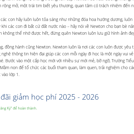
 rộng mở, một trái tim biết yêu thương, quan tâm có trách nhiệm đến 
c con hãy luôn luôn tỏa sáng như những đóa hoa hướng dương, luôn 
 khi các con đi bất cứ đất nước nào – hãy nói về Newton cho bạn bè nă
con không thể nhớ được hết, đừng quên Newton luôn lưu giữ hình ảnh đẹ
ng, đồng hành cũng Newton. Newton luôn là nơi các con luôn được yêu 
nghệ thông tin hiện đại giúp các con mỗi ngày đi học là một ngày vui vẻ
bé. Bước vào một cấp học mới với nhiều sự mới mẻ, bỡ ngỡ, Trường Tiểu
 Mầm non để tổ chức các buổi tham quan, làm quen, trải nghiệm cho cá
 vào lớp 1.
đãi giảm học phí 2025 - 2026
Đăng Ký” để hoàn thành.