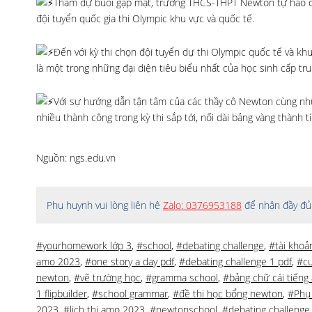
Tham dự buổi gặp mặt, trường THCS-THPT Newton tự hào có
đội tuyển quốc gia thi Olympic khu vực và quốc tế.
Đến với kỳ thi chọn đội tuyển dự thi Olympic quốc tế và k
là một trong những đại diện tiêu biểu nhất của học sinh cấp t
Với sự hướng dẫn tận tâm của các thầy cô Newton cùng nhữ
nhiều thành công trong kỳ thi sắp tới, nối dài bảng vàng thành 
Nguồn: ngs.edu.vn
Phụ huynh vui lòng liên hệ
Zalo: 0376953188
để nhận đầy đủ 
#yourhomework lớp 3
,
#school
,
#debating challenge
,
#tài khoả
amo 2023
,
#one story a day pdf
,
#debating challenge 1 pdf
,
#cu
newton
,
#vẽ trường học
,
#gramma school
,
#bảng chữ cái tiếng
1 flipbuilder
,
#school grammar
,
#đề thi học bổng newton
,
#Phụ
2023
,
#lịch thi amo 2023
,
#newtonschool
,
#debating challenge