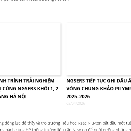
NH TRÌNH TRẢI NGHIỆM
NGSERS TIẾP TỤC GHI DẤU Ấ
Ị CÙNG NGSERS KHỐI 1, 2
VÒNG CHUNG KHẢO PILYM
ÀNG HÀ NỘI
2025–2026
03/04/2026
g động lực để thầy và trò trường Tiểu học I-sắc Niu-tơn bắt đầu một tu
đồng hành cùng Hệ thống trường liên cấp Newton để nuôi dưỡng những h