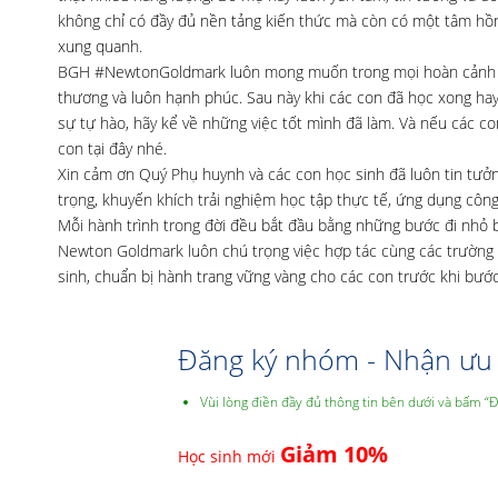
không chỉ có đầy đủ nền tảng kiến thức mà còn có một tâm hồn
xung quanh.
BGH #NewtonGoldmark luôn mong muốn trong mọi hoàn cảnh cá
thương và luôn hạnh phúc. Sau này khi các con đã học xong hay
sự tự hào, hãy kể về những việc tốt mình đã làm. Và nếu các 
con tại đây nhé.
Xin cảm ơn Quý Phụ huynh và các con học sinh đã luôn tin tưở
trọng, khuyến khích trải nghiệm học tập thực tế, ứng dụng công 
Mỗi hành trình trong đời đều bắt đầu bằng những bước đi nhỏ 
Newton Goldmark luôn chú trọng việc hợp tác cùng các trường
sinh, chuẩn bị hành trang vững vàng cho các con trước khi bước
Đăng ký nhóm - Nhận ưu 
Vùi lòng điền đầy đủ thông tin bên dưới và bấm “
Giảm 10%
Học sinh mới