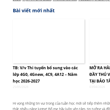
Bài viết mới nhất
TB: V/v Thi tuyển bổ sung vào các
MỞ RA HÀ
lớp 4G0, 4Gnew, 4C9, 4A12 – Năm
ĐẦY THÚ V
học 2026-2027
TẠI BẢO T
25/05/2026
03/04/2026
Hi vọng những tin vui trong của tuần học mới sẽ tiếp thêm nhữn
thật nhiều năng lượng! Bố mẹ hãy luôn yên tâm, tin tưởng và 