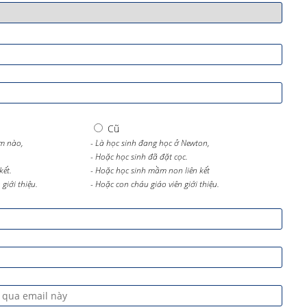
Cũ
m nào,
- Là học sinh đang học ở Newton,
- Hoặc học sinh đã đặt cọc.
kết.
- Hoặc học sinh mầm non liên kết
giới thiệu.
- Hoặc con cháu giáo viên giới thiệu.