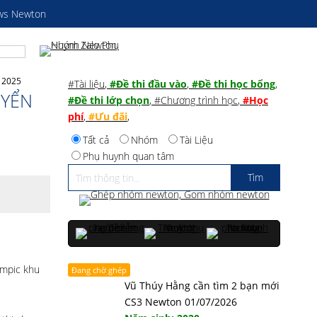
ws Newton
 2025
#Tài liệu
,
#Đề thi đầu vào
,
#Đề thi học bổng
,
UYỂN
#Đề thi lớp chọn
,
#Chương trình học
,
#Học
phí
,
#Ưu đãi
,
Tất cả
Nhóm
Tài Liệu
Phụ huynh quan tâm
ympic khu
Đang chờ ghép
Vũ Thúy Hằng cần tìm 2 bạn mới
CS3 Newton 01/07/2026