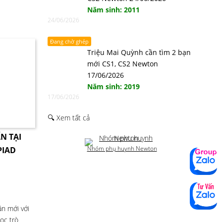
Năm sinh: 2011
24/06/2026
Đang chờ ghép
Triệu Mai Quỳnh cần tìm 2 bạn
mới CS1, CS2 Newton
17/06/2026
Năm sinh: 2019
17/06/2026
🔍 Xem tất cả
N TẠI
Nhóm phụ huynh Newton
PIAD
ần mới với
ọc trò