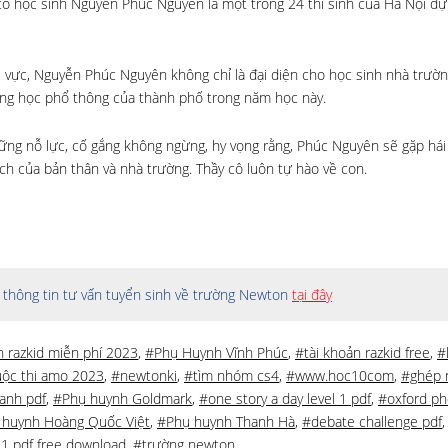
 học sinh Nguyễn Phúc Nguyên là một trong 24 thí sinh của Hà Nội dự
hu vực, Nguyễn Phúc Nguyên không chỉ là đại diện cho học sinh nhà trườ
rung học phổ thông của thành phố trong năm học này.
ng nỗ lực, cố gắng không ngừng, hy vọng rằng, Phúc Nguyên sẽ gặp há
tích của bản thân và nhà trường. Thầy cô luôn tự hào về con.
thông tin tư vấn tuyển sinh về trường Newton
tại đây
n razkid miễn phí 2023
,
#Phụ Huynh Vĩnh Phúc
,
#tài khoản razkid free
,
#
ộc thi amo 2023
,
#newtonki
,
#tìm nhóm cs4
,
#www.hoc10com
,
#ghép
 anh pdf
,
#Phụ huynh Goldmark
,
#one story a day level 1 pdf
,
#oxford ph
 huynh Hoàng Quốc Việt
,
#Phụ huynh Thanh Hà
,
#debate challenge pdf
 1 pdf free download
,
#trường newton
,