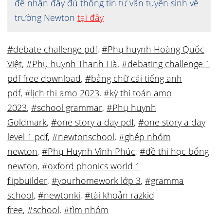
để nhận đầy đủ thông tin tư vấn tuyển sinh về
trường Newton
tại đây
#debate challenge pdf
,
#Phụ huynh Hoàng Quốc
Việt
,
#Phụ huynh Thanh Hà
,
#debating challenge 1
pdf free download
,
#bảng chữ cái tiếng anh
pdf
,
#lịch thi amo 2023
,
#kỳ thi toán amo
2023
,
#school grammar
,
#Phụ huynh
Goldmark
,
#one story a day pdf
,
#one story a day
level 1 pdf
,
#newtonschool
,
#ghép nhóm
newton
,
#Phụ Huynh Vĩnh Phúc
,
#đề thi học bổng
newton
,
#oxford phonics world 1
flipbuilder
,
#yourhomework lớp 3
,
#gramma
school
,
#newtonki
,
#tài khoản razkid
free
,
#school
,
#tìm nhóm