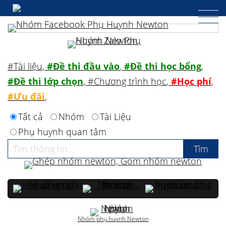
#Tài liệu
,
#Đề thi đầu vào
,
#Đề thi học bổng
,
#Đề thi lớp chọn
,
#Chương trình học
,
#Học phí
,
#Ưu đãi
,
Tất cả
Nhóm
Tài Liệu
Phụ huynh quan tâm
Nhóm phụ huynh Newton