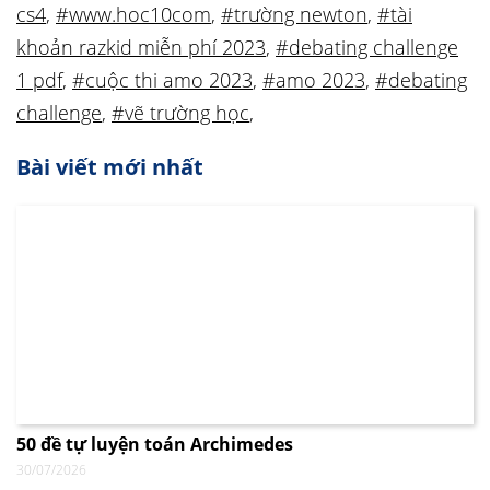
cs4
,
#www.hoc10com
,
#trường newton
,
#tài
khoản razkid miễn phí 2023
,
#debating challenge
1 pdf
,
#cuộc thi amo 2023
,
#amo 2023
,
#debating
challenge
,
#vẽ trường học
,
Bài viết mới nhất
50 đề tự luyện toán Archimedes
30/07/2026