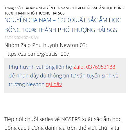
Trang chủ
»
Tin tức
»
NGUYỄN GIA NAM – 12G0 XUẤT SẮC ẴM HỌC BỔNG
100% THÀNH PHỐ THƯỢNG HẢI SGS
NGUYỄN GIA NAM – 12G0 XUẤT SẮC ẴM HỌC
BỔNG 100% THÀNH PHỐ THƯỢNG HẢI SGS
24/06/2024 07:48 AM
Nhóm Zalo Phụ huynh Newton 03:
https://zalo.me/g/eacish207
Phụ huynh vui lòng liên hệ
Zalo: 0376953188
để nhận đầy đủ thông tin tư vấn tuyển sinh về
trường Newton
tại đây
Tiếp nối chuỗi series về NGSERS xuất sắc ẵm học
bổng các trường danh giá trên thế giới, chúng ta