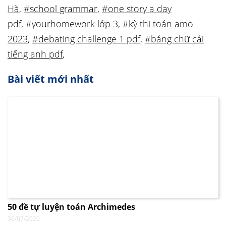
Hà
,
#school grammar
,
#one story a day
pdf
,
#yourhomework lớp 3
,
#kỳ thi toán amo
2023
,
#debating challenge 1 pdf
,
#bảng chữ cái
tiếng anh pdf
,
Bài viết mới nhất
50 đề tự luyện toán Archimedes
30/07/2026