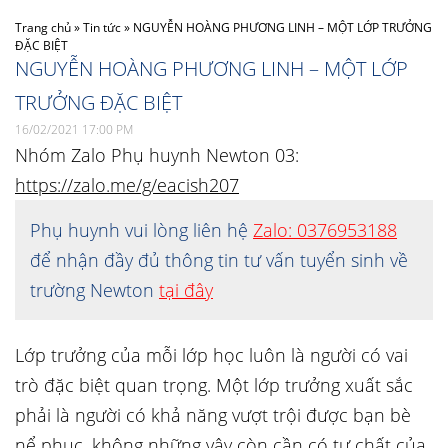
Trang chủ
»
Tin tức
»
NGUYỄN HOÀNG PHƯƠNG LINH – MỘT LỚP TRƯỞNG
ĐẶC BIỆT
NGUYỄN HOÀNG PHƯƠNG LINH – MỘT LỚP
TRƯỞNG ĐẶC BIỆT
16/02/2021 17:00 PM
Nhóm Zalo Phụ huynh Newton 03:
https://zalo.me/g/eacish207
Phụ huynh vui lòng liên hệ
Zalo: 0376953188
để nhận đầy đủ thông tin tư vấn tuyển sinh về
trường Newton
tại đây
Lớp trưởng của mỗi lớp học luôn là người có vai
trò đặc biệt quan trọng. Một lớp trưởng xuất sắc
phải là người có khả năng vượt trội được bạn bè
nể phục, không những vậy còn cần có tư chất của