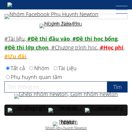
#Tài liệu
,
#Đề thi đầu vào
,
#Đề thi học bổng
,
#Đề thi lớp chọn
,
#Chương trình học
,
#Học phí
,
#Ưu đãi
,
Tất cả
Nhóm
Tài Liệu
Phụ huynh quan tâm
Nhóm phụ huynh Newton