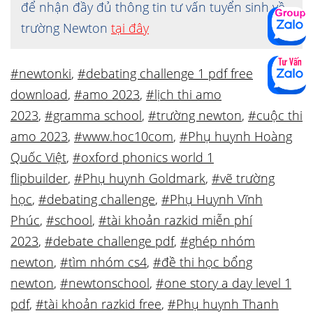
để nhận đầy đủ thông tin tư vấn tuyển sinh về
trường Newton
tại đây
#newtonki
,
#debating challenge 1 pdf free
download
,
#amo 2023
,
#lịch thi amo
2023
,
#gramma school
,
#trường newton
,
#cuộc thi
amo 2023
,
#www.hoc10com
,
#Phụ huynh Hoàng
Quốc Việt
,
#oxford phonics world 1
flipbuilder
,
#Phụ huynh Goldmark
,
#vẽ trường
học
,
#debating challenge
,
#Phụ Huynh Vĩnh
Phúc
,
#school
,
#tài khoản razkid miễn phí
2023
,
#debate challenge pdf
,
#ghép nhóm
newton
,
#tìm nhóm cs4
,
#đề thi học bổng
newton
,
#newtonschool
,
#one story a day level 1
pdf
,
#tài khoản razkid free
,
#Phụ huynh Thanh