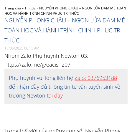
Trang chủ
»
Tin tức
»
NGUYỄN PHONG CHÂU – NGỌN LỬA ĐAM MÊ TOÁN
HỌC VÀ HÀNH TRÌNH CHINH PHỤC TRI THỨC
NGUYỄN PHONG CHÂU – NGỌN LỬA ĐAM MÊ
TOÁN HỌC VÀ HÀNH TRÌNH CHINH PHỤC TRI
THỨC
18/06/2025 08:13 AM
Nhóm Zalo Phụ huynh Newton 03:
https://zalo.me/g/eacish207
Phụ huynh vui lòng liên hệ
Zalo: 0376953188
để nhận đầy đủ thông tin tư vấn tuyển sinh về
trường Newton
tại đây
Trong thế giới của những con số, Nguyễn Phong