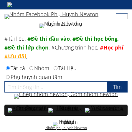
#Tài liệu
,
#Đề thi đầu vào
,
#Đề thi học bổng
,
#Đề thi lớp chọn
,
#Chương trình học
,
#Học phí
,
#Ưu đãi
,
Tất cả
Nhóm
Tài Liệu
Phụ huynh quan tâm
Nhóm phụ huynh Newton