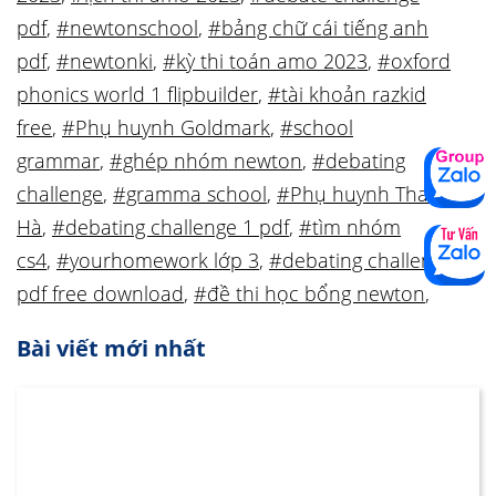
pdf
,
#newtonschool
,
#bảng chữ cái tiếng anh
pdf
,
#newtonki
,
#kỳ thi toán amo 2023
,
#oxford
phonics world 1 flipbuilder
,
#tài khoản razkid
free
,
#Phụ huynh Goldmark
,
#school
grammar
,
#ghép nhóm newton
,
#debating
challenge
,
#gramma school
,
#Phụ huynh Thanh
Hà
,
#debating challenge 1 pdf
,
#tìm nhóm
cs4
,
#yourhomework lớp 3
,
#debating challenge 1
pdf free download
,
#đề thi học bổng newton
,
Bài viết mới nhất