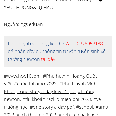
YÊU THƯƠNG&TỰ HÀO!
Nguồn: ngs.edu.vn
Phụ huynh vui lòng liên hệ
Zalo: 0376953188
để nhận đầy đủ thông tin tư vấn tuyển sinh về
trường Newton
tại đây
#www.hoc10com
,
#Phụ huynh Hoàng Quốc
Việt
,
#cuộc thi amo 2023
,
#Phụ Huynh Vĩnh
Phúc
,
#one story a day level 1 pdf
,
#trường
newton
,
#tài khoản razkid miễn phí 2023
,
#vẽ
trường học
,
#one story a day pdf
,
#school
,
#amo
2023
,
#lịch thi amo 2023
,
#debate challenge