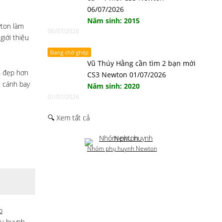
06/07/2026
Năm sinh: 2015
wton làm
06/07/2026
giới thiệu
Đang chờ ghép
Vũ Thúy Hằng cần tìm 2 bạn mới
n đẹp hơn
CS3 Newton 01/07/2026
t cánh bay
Năm sinh: 2020
01/07/2026
🔍 Xem tất cả
Nhóm phụ huynh Newton
o
ụ huynh