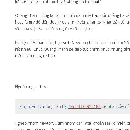
lực để con là chính mình với phong độ tốt nhất”.
Quang Thanh cũng là cậu học trò đam mê trao đổi, quảng bá vă
host family để đón đoàn học sinh trường Kanto- Nhật Bản tới t
văn hóa Việt Nam thật ý nghĩa và ấn tượng.
Kỷ niệm 15 thành lập, học sinh Newton ghi dấu ấn top điểm SAT
rất nhiều! Chúc Quang Thanh sẽ tiếp tục chinh phục những đỉnh
một cách đáng tự hào!
Nguồn: ngs.edu.vn
Phụ huynh vui lòng liên hệ
Zalo: 0376953188
để nhận đầy đủ 
#ghép nhóm newton
,
#tìm nhóm cs4
,
#tài khoản razkid miễn p
2023
,
#Phụ Huynh Vĩnh Phúc
,
#school
,
#gramma school
,
#newt