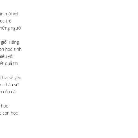
ần mới với
ọc trò
những người
giỏi Tiếng
on học sinh
iếu với
ết quả thi
chia sẻ yêu
m châu với
p của các
 học
c con học