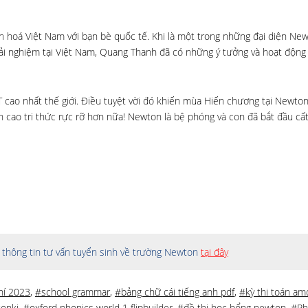
n hoá Việt Nam với bạn bè quốc tế. Khi là một trong những đại diện Ne
rải nghiệm tại Việt Nam, Quang Thanh đã có những ý tưởng và hoạt động 
 cao nhất thế giới. Điều tuyệt vời đó khiến mùa Hiến chương tại Newto
 cao tri thức rực rỡ hơn nữa! Newton là bệ phóng và con đã bắt đầu cấ
thông tin tư vấn tuyển sinh về trường Newton
tại đây
hí 2023
,
#school grammar
,
#bảng chữ cái tiếng anh pdf
,
#kỳ thi toán am
onki
,
#oxford phonics world 1 flipbuilder
,
#đề thi học bổng newton
,
#Ph