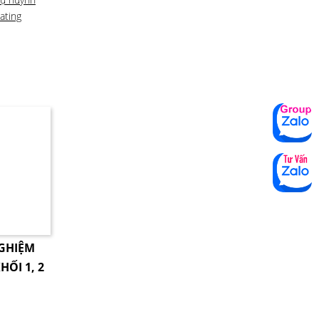
ating
NGHIỆM
HỐI 1, 2