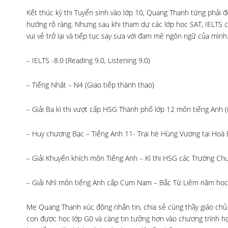
Kết thúc kỳ thi Tuyển sinh vào lớp 10, Quang Thanh từng phải 
hướng rõ ràng. Nhưng sau khi tham dự các lớp học SAT, IELTS 
vui vẻ trở lại và tiếp tục say sưa với đam mê ngôn ngữ của mình.
– IELTS -8.0 (Reading 9.0, Listening 9.0)
– Tiếng Nhật – N4 (Giao tiếp thành thạo)
– Giải Ba kì thi vượt cấp HSG Thành phố lớp 12 môn tiếng Anh 
– Huy chương Bạc – Tiếng Anh 11- Trại hè Hùng Vương tại Hoà 
– Giải Khuyến khích môn Tiếng Anh – Kì thi HSG các Trường C
– Giải Nhì môn tiếng Anh cấp Cụm Nam – Bắc Từ Liêm năm họ
Mẹ Quang Thanh xúc động nhắn tin, chia sẻ cùng thầy giáo chủ 
con được học lớp G0 và càng tin tưởng hơn vào chương trình h