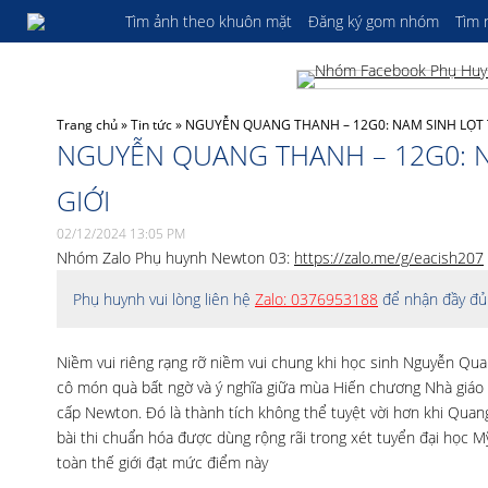
Tìm ảnh theo khuôn mặt
Đăng ký gom nhóm
Tìm
Trang chủ
»
Tin tức
»
NGUYỄN QUANG THANH – 12G0: NAM SINH LỌT 
NGUYỄN QUANG THANH – 12G0: N
GIỚI
02/12/2024 13:05 PM
Nhóm Zalo Phụ huynh Newton 03:
https://zalo.me/g/eacish207
Phụ huynh vui lòng liên hệ
Zalo: 0376953188
để nhận đầy đủ 
Niềm vui riêng rạng rỡ niềm vui chung khi học sinh Nguyễn Q
cô món quà bất ngờ và ý nghĩa giữa mùa Hiến chương Nhà giáo 
cấp Newton. Đó là thành tích không thể tuyệt vời hơn khi Quang
bài thi chuẩn hóa được dùng rộng rãi trong xét tuyển đại học Mỹ
toàn thế giới đạt mức điểm này