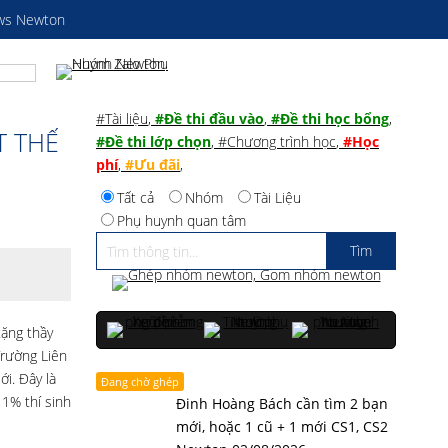
ws Newton
#Tài liệu
,
#Đề thi đầu vào
,
#Đề thi học bổng
,
T THẾ
#Đề thi lớp chọn
,
#Chương trình học
,
#Học
phí
,
#Ưu đãi
,
Tất cả
Nhóm
Tài Liệu
Phụ huynh quan tâm
ặng thầy
Trường Liên
i. Đây là
Đang chờ ghép
 1% thí sinh
Đinh Hoàng Bách cần tìm 2 bạn
mới, hoặc 1 cũ + 1 mới CS1, CS2