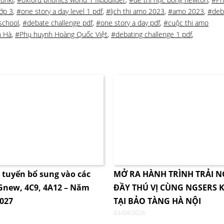
ớp 3
,
#one story a day level 1 pdf
,
#lịch thi amo 2023
,
#amo 2023
,
#deb
school
,
#debate challenge pdf
,
#one story a day pdf
,
#cuộc thi amo
h Hà
,
#Phụ huynh Hoàng Quốc Việt
,
#debating challenge 1 pdf
,
i tuyển bổ sung vào các
MỞ RA HÀNH TRÌNH TRẢI 
4Gnew, 4C9, 4A12 – Năm
ĐẦY THÚ VỊ CÙNG NGSERS K
2027
TẠI BẢO TÀNG HÀ NỘI
03/04/2026