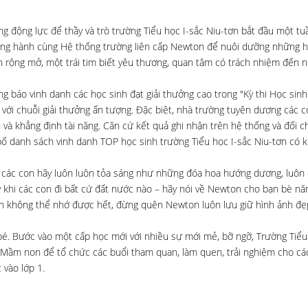
g động lực để thầy và trò trường Tiểu học I-sắc Niu-tơn bắt đầu một tu
đồng hành cùng Hệ thống trường liên cấp Newton để nuôi dưỡng những h
 rộng mở, một trái tim biết yêu thương, quan tâm có trách nhiệm đến 
 báo vinh danh các học sinh đạt giải thưởng cao trong "Kỳ thi Học sinh 
ới chuỗi giải thưởng ấn tượng. Đặc biệt, nhà trường tuyên dương các c
 và khẳng định tài năng. Căn cứ kết quả ghi nhận trên hệ thống và đối ch
bố danh sách vinh danh TOP học sinh trường Tiểu học I-sắc Niu-tơn có k
c con hãy luôn luôn tỏa sáng như những đóa hoa hướng dương, luôn 
 khi các con đi bất cứ đất nước nào – hãy nói về Newton cho bạn bè nă
con không thể nhớ được hết, đừng quên Newton luôn lưu giữ hình ảnh đẹ
bé. Bước vào một cấp học mới với nhiều sự mới mẻ, bỡ ngỡ, Trường Tiểu
 Mầm non để tổ chức các buổi tham quan, làm quen, trải nghiệm cho cá
 vào lớp 1.