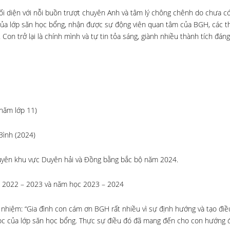
đối diện với nỗi buồn trượt chuyên Anh và tâm lý chông chênh do chưa c
của lớp săn học bổng, nhận được sự động viên quan tâm của BGH, các t
 Con trở lại là chính mình và tự tin tỏa sáng, giành nhiều thành tích đán
(năm lớp 11)
Bình (2024)
huyên khu vực Duyên hải và Đồng bằng bắc bộ năm 2024.
c 2022 – 2023 và năm học 2023 – 2024
nhiệm: “Gia đình con cám ơn BGH rất nhiều vì sự định hướng và tạo điề
ọc của lớp săn học bổng. Thực sự điều đó đã mang đến cho con hướng đ