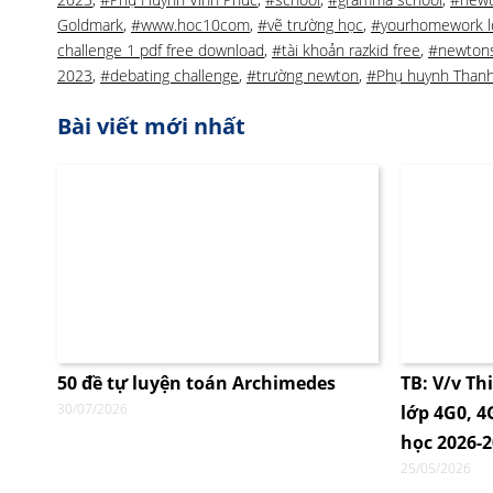
Goldmark
,
#www.hoc10com
,
#vẽ trường học
,
#yourhomework l
challenge 1 pdf free download
,
#tài khoản razkid free
,
#newton
2023
,
#debating challenge
,
#trường newton
,
#Phụ huynh Than
Bài viết mới nhất
50 đề tự luyện toán Archimedes
TB: V/v Th
30/07/2026
lớp 4G0, 
học 2026-
25/05/2026