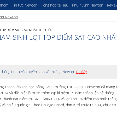
 nhóm
Tin tức Newton
Tổng hợp tài liệu
Phụ huynh Newton
Revie
TOP ĐIỂM SAT CAO NHẤT THẾ GIỚI
AM SINH LỌT TOP ĐIỂM SAT CAO NHẤ
thông tin tư vấn tuyển sinh về trường Newton
tại đây
uang Thanh lớp săn học bổng 12G0 trường THCS- THPT Newton đã mang t
2024 và đặc biệt là trước thềm dịp kỉ niệm 15 năm thành lập hệ thống 
 Thanh đạt điểm thi SAT 1580/1600- và lọt Top 1% điểm cao nhất thế giớ
 và nhiều quốc gia. Theo College Board, đơn vị tổ chức thi SAT, chưa tới