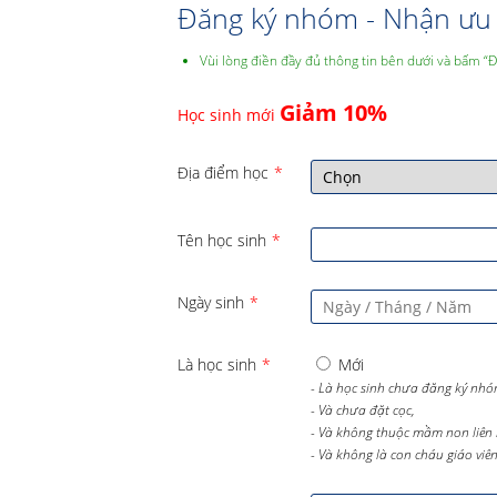
Đăng ký nhóm - Nhận ưu 
Vùi lòng điền đầy đủ thông tin bên dưới và bấm “
Giảm 10%
Học sinh mới
Địa điểm học
*
Tên học sinh
*
Ngày sinh
*
Là học sinh
*
Mới
- Là học sinh chưa đăng ký nhó
- Và chưa đặt cọc,
- Và không thuộc mầm non liên 
- Và không là con cháu giáo viên 