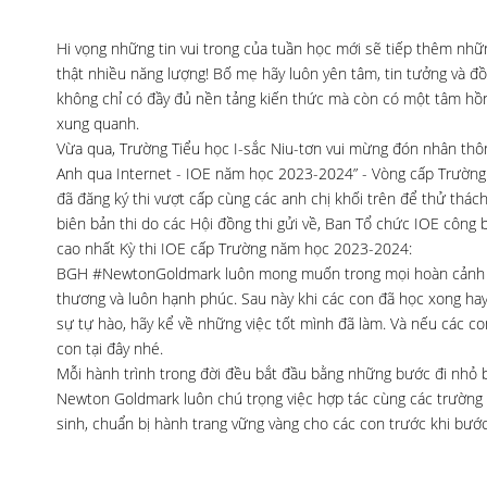
Hi vọng những tin vui trong của tuần học mới sẽ tiếp thêm nhữn
thật nhiều năng lượng! Bố mẹ hãy luôn yên tâm, tin tưởng và 
không chỉ có đầy đủ nền tảng kiến thức mà còn có một tâm hồn
xung quanh.
Vừa qua, Trường Tiểu học I-sắc Niu-tơn vui mừng đón nhân thông
Anh qua Internet - IOE năm học 2023-2024” - Vòng cấp Trường v
đã đăng ký thi vượt cấp cùng các anh chị khối trên để thử thách
biên bản thi do các Hội đồng thi gửi về, Ban Tổ chức IOE công 
cao nhất Kỳ thi IOE cấp Trường năm học 2023-2024:
BGH #NewtonGoldmark luôn mong muốn trong mọi hoàn cảnh cá
thương và luôn hạnh phúc. Sau này khi các con đã học xong hay
sự tự hào, hãy kể về những việc tốt mình đã làm. Và nếu các 
con tại đây nhé.
Mỗi hành trình trong đời đều bắt đầu bằng những bước đi nhỏ 
Newton Goldmark luôn chú trọng việc hợp tác cùng các trường
sinh, chuẩn bị hành trang vững vàng cho các con trước khi bước