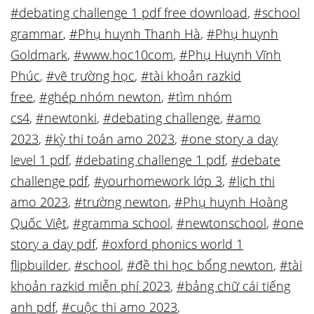
#debating challenge 1 pdf free download
,
#school
grammar
,
#Phụ huynh Thanh Hà
,
#Phụ huynh
Goldmark
,
#www.hoc10com
,
#Phụ Huynh Vĩnh
Phúc
,
#vẽ trường học
,
#tài khoản razkid
free
,
#ghép nhóm newton
,
#tìm nhóm
cs4
,
#newtonki
,
#debating challenge
,
#amo
2023
,
#kỳ thi toán amo 2023
,
#one story a day
level 1 pdf
,
#debating challenge 1 pdf
,
#debate
challenge pdf
,
#yourhomework lớp 3
,
#lịch thi
amo 2023
,
#trường newton
,
#Phụ huynh Hoàng
Quốc Việt
,
#gramma school
,
#newtonschool
,
#one
story a day pdf
,
#oxford phonics world 1
flipbuilder
,
#school
,
#đề thi học bổng newton
,
#tài
khoản razkid miễn phí 2023
,
#bảng chữ cái tiếng
anh pdf
,
#cuộc thi amo 2023
,