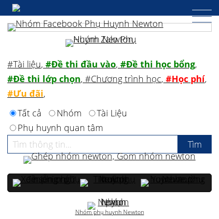
#Tài liệu
,
#Đề thi đầu vào
,
#Đề thi học bổng
,
#Đề thi lớp chọn
,
#Chương trình học
,
#Học phí
,
#Ưu đãi
,
Tất cả
Nhóm
Tài Liệu
Phụ huynh quan tâm
Nhóm phụ huynh Newton