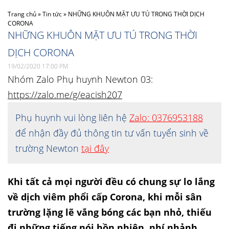
Trang chủ
»
Tin tức
»
NHỮNG KHUÔN MẶT ƯU TÚ TRONG THỜI DỊCH
CORONA
NHỮNG KHUÔN MẶT ƯU TÚ TRONG THỜI
DỊCH CORONA
19/02/2020 17:00 PM
Nhóm Zalo Phụ huynh Newton 03:
https://zalo.me/g/eacish207
Phụ huynh vui lòng liên hệ
Zalo: 0376953188
để nhận đầy đủ thông tin tư vấn tuyển sinh về
trường Newton
tại đây
Khi tất cả mọi người đều có chung sự lo lắng
về dịch viêm phổi cấp Corona, khi mỗi sân
trường lặng lẽ vắng bóng các bạn nhỏ, thiếu
đi những tiếng nói hồn nhiên, nhí nhảnh,