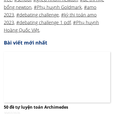
bổng newton
,
#Phụ huynh Goldmark
,
#amo
2023
,
#debating challenge
,
#kỳ thi toán amo
2023
,
#debating challenge 1 pdf
,
#Phụ huynh
Hoàng Quốc Việt
,
Bài viết mới nhất
50 đề tự luyện toán Archimedes
30/07/2026