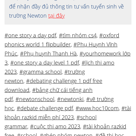
để nhận đầy đủ thông tin tư vấn tuyển sinh về
trường Newton
tại đây
#one story a day pdf
,
#tìm nhóm cs4
,
#oxford
phonics world 1 flipbuilder
,
#Phụ Huynh Vĩnh
Phúc
,
#Phụ huynh Thanh Hà
,
#yourhomework lớp
3
,
#one story a day level 1 pdf
,
#lịch thi amo
2023
,
#gramma school
,
#trường
newton
,
#debating challenge 1 pdf free
download
,
#bảng chữ cái tiếng anh
pdf
,
#newtonschool
,
#newtonki
,
#vẽ trường
học
,
#debate challenge pdf
,
#www.hoc10com
,
#tài
khoản razkid miễn phí 2023
,
#school
grammar
,
#cuộc thi amo 2023
,
#tài khoản razkid
free
,
#school
,
#ghép nhóm newton
,
#đề thi học