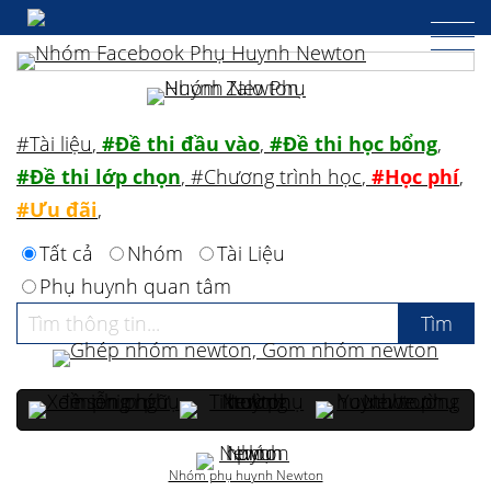
#Tài liệu
,
#Đề thi đầu vào
,
#Đề thi học bổng
,
#Đề thi lớp chọn
,
#Chương trình học
,
#Học phí
,
#Ưu đãi
,
Tất cả
Nhóm
Tài Liệu
Phụ huynh quan tâm
Nhóm phụ huynh Newton