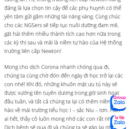
đáng là lựa chọn tin cậy để các phụ huynh có thể
yên tâm gửi gắm những tài năng vàng. Cùng chúc
cho các NGSers sẽ tiếp tục nuôi dưỡng đam mê,
gặt hái thêm nhiều thành tích cao hơn nữa trong
các kỳ thi sau và mãi là niềm tự hào của Hệ thống
trường liên cấp Newton!
Mong cho dịch Corona nhanh chóng qua đi,
chúng ta cùng chờ đón đến ngày đi học trở lại các
con nhé! Khi đó, những khuôn mặt ưu tú này sẽ
được xướng tên tuyên dương trong giờ sinh hoạt
đầu tuần, và tất cả chúng ta lại có thêm niềm tự
hào về mái trường tiểu học I – sắc Niu – tơn. Hơn
ai hết, thầy cô luôn mong nhớ các con rất nhiều.
Dịch bệnh sẽ qua đi và chúng ta sẽ gặp lại nhau