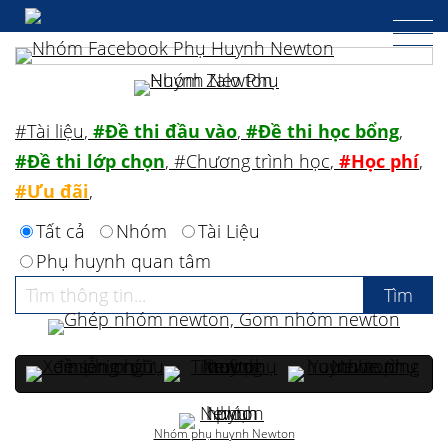
#Tài liệu
,
#Đề thi đầu vào
,
#Đề thi học bổng
,
#Đề thi lớp chọn
,
#Chương trình học
,
#Học phí
,
#Ưu đãi
,
Tất cả
Nhóm
Tài Liệu
Phụ huynh quan tâm
Nhóm phụ huynh Newton