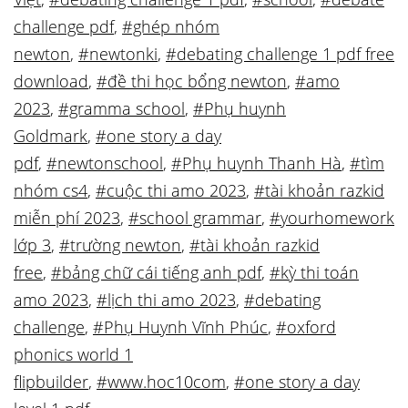
challenge pdf
,
#ghép nhóm
newton
,
#newtonki
,
#debating challenge 1 pdf free
download
,
#đề thi học bổng newton
,
#amo
2023
,
#gramma school
,
#Phụ huynh
Goldmark
,
#one story a day
pdf
,
#newtonschool
,
#Phụ huynh Thanh Hà
,
#tìm
nhóm cs4
,
#cuộc thi amo 2023
,
#tài khoản razkid
miễn phí 2023
,
#school grammar
,
#yourhomework
lớp 3
,
#trường newton
,
#tài khoản razkid
free
,
#bảng chữ cái tiếng anh pdf
,
#kỳ thi toán
amo 2023
,
#lịch thi amo 2023
,
#debating
challenge
,
#Phụ Huynh Vĩnh Phúc
,
#oxford
phonics world 1
flipbuilder
,
#www.hoc10com
,
#one story a day