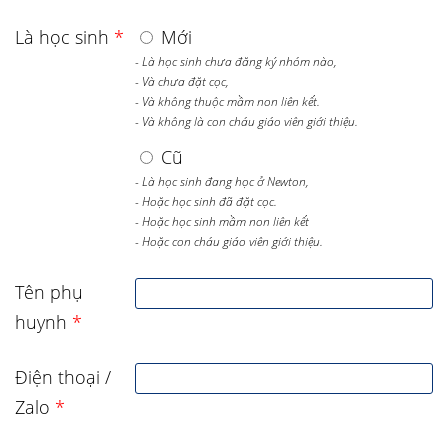
Là học sinh
*
Mới
- Là học sinh chưa đăng ký nhóm nào,
- Và chưa đặt cọc,
- Và không thuộc mầm non liên kết.
- Và không là con cháu giáo viên giới thiệu.
Cũ
- Là học sinh đang học ở Newton,
- Hoặc học sinh đã đặt cọc.
- Hoặc học sinh mầm non liên kết
- Hoặc con cháu giáo viên giới thiệu.
Tên phụ
huynh
*
Điện thoại /
Zalo
*