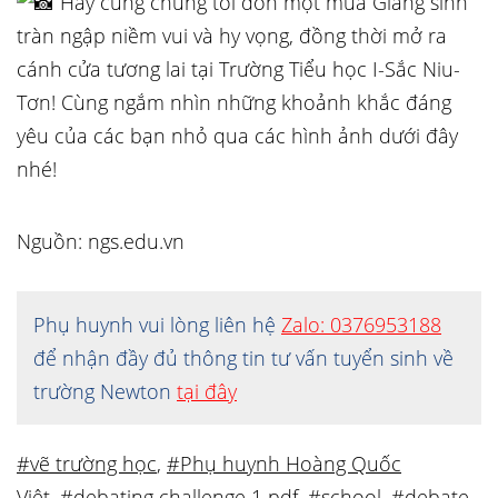
Hãy cùng chúng tôi đón một mùa Giáng sinh
tràn ngập niềm vui và hy vọng, đồng thời mở ra
cánh cửa tương lai tại Trường Tiểu học I-Sắc Niu-
Tơn! Cùng ngắm nhìn những khoảnh khắc đáng
yêu của các bạn nhỏ qua các hình ảnh dưới đây
nhé!
Nguồn: ngs.edu.vn
Phụ huynh vui lòng liên hệ
Zalo: 0376953188
để nhận đầy đủ thông tin tư vấn tuyển sinh về
trường Newton
tại đây
#vẽ trường học
,
#Phụ huynh Hoàng Quốc
Việt
,
#debating challenge 1 pdf
,
#school
,
#debate