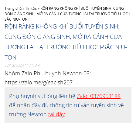
Trang chủ
»
Tin tức
»
RỘN RÀNG KHÔNG KHÍ BUỔI TUYỂN SINH: CÙNG
ĐÓN GIÁNG SINH, MỞ RA CÁNH CỬA TƯƠNG LAI TẠI TRƯỜNG TIỂU HỌC I-
SẮC NIU-TƠN!
RỘN RÀNG KHÔNG KHÍ BUỔI TUYỂN SINH:
CÙNG ĐÓN GIÁNG SINH, MỞ RA CÁNH CỬA
TƯƠNG LAI TẠI TRƯỜNG TIỂU HỌC I-SẮC NIU-
TƠN!
22/12/2024 11:11 AM
Nhóm Zalo Phụ huynh Newton 03:
https://zalo.me/g/eacish207
Phụ huynh vui lòng liên hệ
Zalo: 0376953188
để nhận đầy đủ thông tin tư vấn tuyển sinh về
trường Newton
tại đây