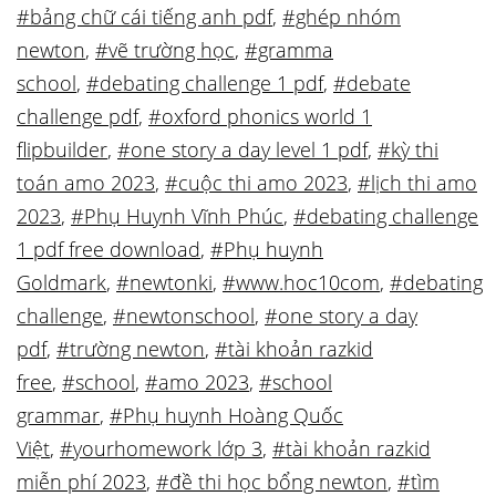
#bảng chữ cái tiếng anh pdf
,
#ghép nhóm
newton
,
#vẽ trường học
,
#gramma
school
,
#debating challenge 1 pdf
,
#debate
challenge pdf
,
#oxford phonics world 1
flipbuilder
,
#one story a day level 1 pdf
,
#kỳ thi
toán amo 2023
,
#cuộc thi amo 2023
,
#lịch thi amo
2023
,
#Phụ Huynh Vĩnh Phúc
,
#debating challenge
1 pdf free download
,
#Phụ huynh
Goldmark
,
#newtonki
,
#www.hoc10com
,
#debating
challenge
,
#newtonschool
,
#one story a day
pdf
,
#trường newton
,
#tài khoản razkid
free
,
#school
,
#amo 2023
,
#school
grammar
,
#Phụ huynh Hoàng Quốc
Việt
,
#yourhomework lớp 3
,
#tài khoản razkid
miễn phí 2023
,
#đề thi học bổng newton
,
#tìm