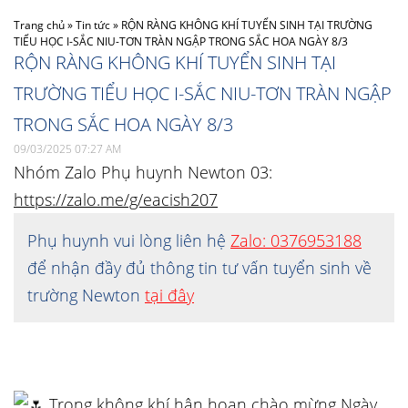
Trang chủ
»
Tin tức
»
RỘN RÀNG KHÔNG KHÍ TUYỂN SINH TẠI TRƯỜNG
TIỂU HỌC I-SẮC NIU-TƠN TRÀN NGẬP TRONG SẮC HOA NGÀY 8/3
RỘN RÀNG KHÔNG KHÍ TUYỂN SINH TẠI
TRƯỜNG TIỂU HỌC I-SẮC NIU-TƠN TRÀN NGẬP
TRONG SẮC HOA NGÀY 8/3
09/03/2025 07:27 AM
Nhóm Zalo Phụ huynh Newton 03:
https://zalo.me/g/eacish207
Phụ huynh vui lòng liên hệ
Zalo: 0376953188
để nhận đầy đủ thông tin tư vấn tuyển sinh về
trường Newton
tại đây
Trong không khí hân hoan chào mừng Ngày