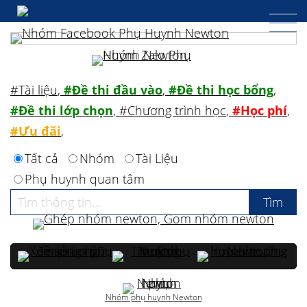
#Tài liệu
,
#Đề thi đầu vào
,
#Đề thi học bổng
,
#Đề thi lớp chọn
,
#Chương trình học
,
#Học phí
,
#Ưu đãi
,
Tất cả
Nhóm
Tài Liệu
Phụ huynh quan tâm
Nhóm phụ huynh Newton