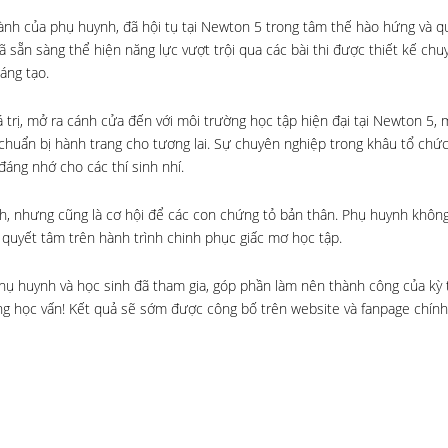
hành của phụ huynh, đã hội tụ tại Newton 5 trong tâm thế hào hứng và q
 sẵn sàng thể hiện năng lực vượt trội qua các bài thi được thiết kế chu
áng tạo.
iá trị, mở ra cánh cửa đến với môi trường học tập hiện đại tại Newton 5, 
 chuẩn bị hành trang cho tương lai. Sự chuyên nghiệp trong khâu tổ chứ
đáng nhớ cho các thí sinh nhí.
ách, nhưng cũng là cơ hội để các con chứng tỏ bản thân. Phụ huynh không
 quyết tâm trên hành trình chinh phục giấc mơ học tập.
ụ huynh và học sinh đã tham gia, góp phần làm nên thành công của kỳ 
ờng học vấn! Kết quả sẽ sớm được công bố trên website và fanpage chín