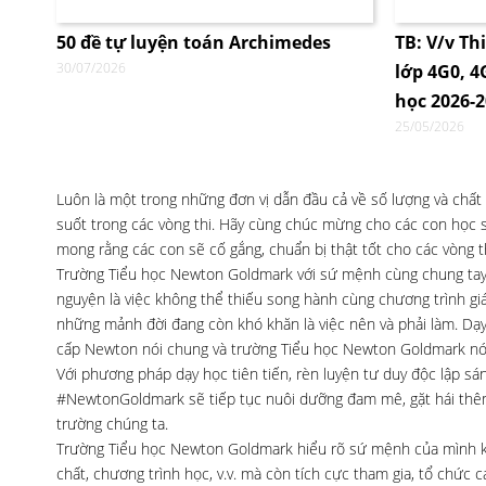
50 đề tự luyện toán Archimedes
TB: V/v Th
30/07/2026
lớp 4G0, 
học 2026-
25/05/2026
Luôn là một trong những đơn vị dẫn đầu cả về số lượng và chất
suốt trong các vòng thi. Hãy cùng chúc mừng cho các con học si
mong rằng các con sẽ cố gắng, chuẩn bị thật tốt cho các vòng th
Trường Tiểu học Newton Goldmark với sứ mệnh cùng chung tay x
nguyện là việc không thể thiếu song hành cùng chương trình g
những mảnh đời đang còn khó khăn là việc nên và phải làm. Dạy v
cấp Newton nói chung và trường Tiểu học Newton Goldmark nói
Với phương pháp dạy học tiên tiến, rèn luyện tư duy độc lập s
#NewtonGoldmark sẽ tiếp tục nuôi dưỡng đam mê, gặt hái thêm 
trường chúng ta.
Trường Tiểu học Newton Goldmark hiểu rõ sứ mệnh của mình kh
chất, chương trình học, v.v. mà còn tích cực tham gia, tổ chức 