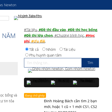
ws Newton
#Tài liệu
,
#Đề thi đầu vào
,
#Đề thi học bổng
,
H NĂM
#Đề thi lớp chọn
,
#Chương trình học
,
#Học
phí
,
#Ưu đãi
,
Tất cả
Nhóm
Tài Liệu
Phụ huynh quan tâm
Học bổng và
Đang chờ ghép
ự tin tỏa
Đinh Hoàng Bách cần tìm 2 bạn
mới, hoặc 1 cũ + 1 mới CS1, CS2