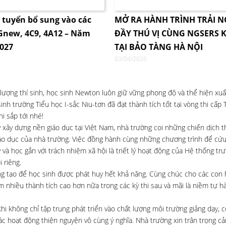
i tuyển bổ sung vào các
MỞ RA HÀNH TRÌNH TRẢI 
4Gnew, 4C9, 4A12 – Năm
ĐẦY THÚ VỊ CÙNG NGSERS K
2027
TẠI BẢO TÀNG HÀ NỘI
03/04/2026
 lượng thí sinh, học sinh Newton luôn giữ vững phong độ và thể hiện xu
nh trường Tiểu học I-sắc Niu-tơn đã đạt thành tích tốt tại vòng thi cấp 
i sắp tới nhé!
ây dựng nền giáo dục tại Việt Nam, nhà trường coi những chiến dịch t
iáo dục của nhà trường. Việc đồng hành cùng những chương trình để cứu
à học gắn với trách nhiệm xã hội là triết lý hoạt động của Hệ thống trư
 riêng.
áng tạo để học sinh được phát huy hết khả năng. Cùng chúc cho các con 
nhiều thành tích cao hơn nữa trong các kỳ thi sau và mãi là niềm tự h
i không chỉ tập trung phát triển vào chất lượng môi trường giảng dạy, c
các hoạt động thiện nguyện vô cùng ý nghĩa. Nhà trường xin trân trọng c