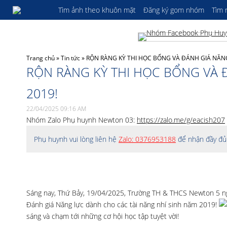
Tìm ảnh theo khuôn mặt
Đăng ký gom nhóm
Tìm
Trang chủ
»
Tin tức
»
RỘN RÀNG KỲ THI HỌC BỔNG VÀ ĐÁNH GIÁ NĂNG
RỘN RÀNG KỲ THI HỌC BỔNG VÀ 
2019!
22/04/2025 09:16 AM
Nhóm Zalo Phụ huynh Newton 03:
https://zalo.me/g/eacish207
Phụ huynh vui lòng liên hệ
Zalo: 0376953188
để nhận đầy đủ 
Sáng nay, Thứ Bảy, 19/04/2025, Trường TH & THCS Newton 5 ng
Đánh giá Năng lực dành cho các tài năng nhí sinh năm 2019!
sáng và chạm tới những cơ hội học tập tuyệt vời!