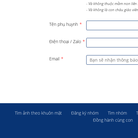
- Và không thuộc mầm non liên 
- Và không là con cháu giáo viên 
Tên phụ huynh
*
Điện thoại / Zalo
*
Email
*
Tìm ảnh theo khuôn mặt
Đăng ký nhóm
Tìm nhóm
Đồng hành cùng con