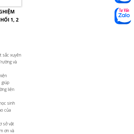
NGHIỆM
HỐI 1, 2
ất sắc xuyên
Trường và
hiện
 giúp
ờng liên
học sinh
ào của
ơ sở vật
ảm ơn và