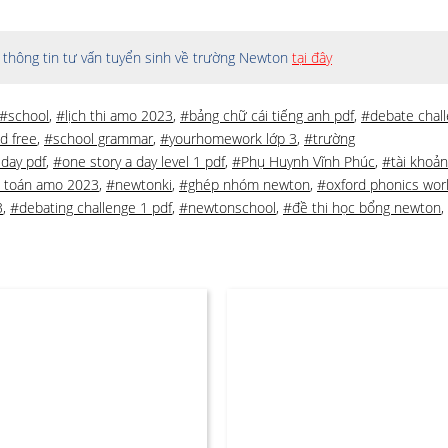
thông tin tư vấn tuyển sinh về trường Newton
tại đây
#school
,
#lịch thi amo 2023
,
#bảng chữ cái tiếng anh pdf
,
#debate chal
id free
,
#school grammar
,
#yourhomework lớp 3
,
#trường
 day pdf
,
#one story a day level 1 pdf
,
#Phụ Huynh Vĩnh Phúc
,
#tài khoản
i toán amo 2023
,
#newtonki
,
#ghép nhóm newton
,
#oxford phonics wor
3
,
#debating challenge 1 pdf
,
#newtonschool
,
#đề thi học bổng newton
,