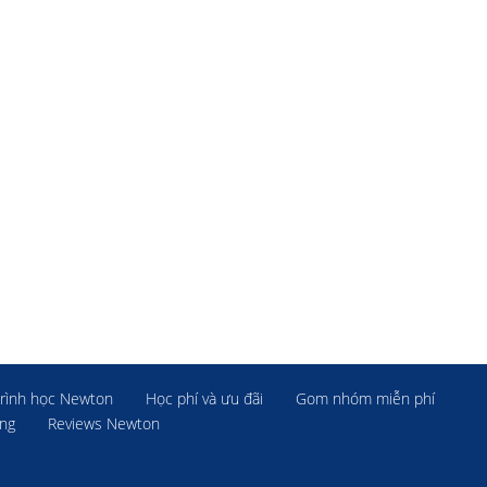
rình học Newton
Học phí và ưu đãi
Gom nhóm miễn phí
ờng
Reviews Newton