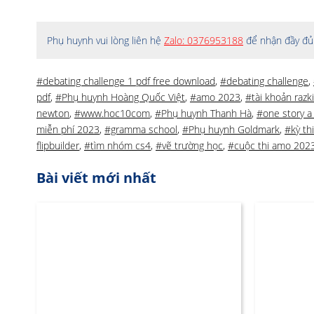
Phụ huynh vui lòng liên hệ
Zalo: 0376953188
để nhận đầy đủ 
#debating challenge 1 pdf free download
,
#debating challenge
,
pdf
,
#Phụ huynh Hoàng Quốc Việt
,
#amo 2023
,
#tài khoản razk
newton
,
#www.hoc10com
,
#Phụ huynh Thanh Hà
,
#one story a
miễn phí 2023
,
#gramma school
,
#Phụ huynh Goldmark
,
#kỳ th
flipbuilder
,
#tìm nhóm cs4
,
#vẽ trường học
,
#cuộc thi amo 202
Bài viết mới nhất