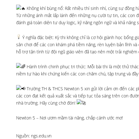
Không khí bùng nổ: Rất nhiều thí sinh nhí, cùng sự đồng 
Từ những ánh mắt lấp lánh đến những nụ cười tự tin, các con đã
đánh giá toàn diện tư duy logic, kỹ năng ngôn ngữ và khả năng s
Ý nghĩa đặc biệt: Kỳ thi không chỉ là cơ hội giành học bổng g
sân chơi để các con khám phá tiềm năng, rèn luyện bản lĩnh và
hỗ trợ tận tình từ đội ngũ giáo viên đã tạo nên một trải nghiệm 
Hành trình chinh phục tri thức: Mỗi bài thi là một thử th
niềm tự hào khi chứng kiến các con chăm chú, tập trung và đầy
Trường TH & THCS Newton 5 xin gửi lời cảm ơn đến các ph
các con đạt kết quả xuất sắc và tiếp tục tỏa sáng trên con đư
nhà trường. Hãy cùng chờ đón!
Newton 5 – Nơi ươm mầm tài năng, chắp cánh ước mơ!
Nguồn: ngs.edu.vn