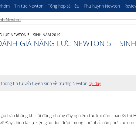
 nhóm
Tin tức Newton
Tổng hợp tài liệu
Phụ huynh Newton
Revie
 LỰC NEWTON 5 – SINH NĂM 2019!
ĐÁNH GIÁ NĂNG LỰC NEWTON 5 – SIN
thông tin tư vấn tuyển sinh về trường Newton
tại đây
ập tràn không khí sôi động nhưng đầy nghiêm túc khi đón chào Kỳ thi 
Đây chính là sự kiện giáo dục được mong chờ nhất năm, nơi các con t