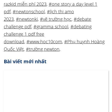
razkid miễn phí 2023
,
#one story a day level 1
pdf
,
#newtonschool
,
#lịch thi amo
2023
,
#newtonki
,
#vẽ trường học
,
#debate
challenge pdf
,
#gramma school
,
#debating
challenge 1 pdf free
download
,
#www.hoc10com
,
#Phụ huynh Hoàng
Quốc Việt
,
#trường newton
,
Bài viết mới nhất