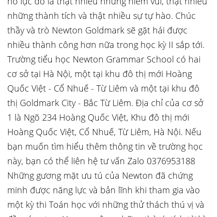
nỗ lực đó là thật nhiều những niềm vui, thật nhiều
những thành tích và thật nhiều sự tự hào. Chúc
thầy và trò Newton Goldmark sẽ gặt hái được
nhiều thành công hơn nữa trong học kỳ II sắp tới.
Trường tiểu học Newton Grammar School có hai
cơ sở tại Hà Nội, một tại khu đô thị mới Hoàng
Quốc Việt - Cổ Nhuế - Từ Liêm và một tại khu đô
thị Goldmark City - Bắc Từ Liêm. Địa chỉ của cơ sở
1 là Ngõ 234 Hoàng Quốc Việt, Khu đô thị mới
Hoàng Quốc Việt, Cổ Nhuế, Từ Liêm, Hà Nội. Nếu
bạn muốn tìm hiểu thêm thông tin về trường học
này, bạn có thể liên hệ tư vấn Zalo 0376953188
Những gương mặt ưu tú của Newton đã chứng
minh được năng lực và bản lĩnh khi tham gia vào
một kỳ thi Toán học với những thử thách thú vị và