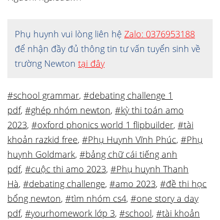
Phụ huynh vui lòng liên hệ
Zalo: 0376953188
để nhận đầy đủ thông tin tư vấn tuyển sinh về
trường Newton
tại đây
#school grammar
,
#debating challenge 1
pdf
,
#ghép nhóm newton
,
#kỳ thi toán amo
2023
,
#oxford phonics world 1 flipbuilder
,
#tài
khoản razkid free
,
#Phụ Huynh Vĩnh Phúc
,
#Phụ
huynh Goldmark
,
#bảng chữ cái tiếng anh
pdf
,
#cuộc thi amo 2023
,
#Phụ huynh Thanh
Hà
,
#debating challenge
,
#amo 2023
,
#đề thi học
bổng newton
,
#tìm nhóm cs4
,
#one story a day
pdf
,
#yourhomework lớp 3
,
#school
,
#tài khoản