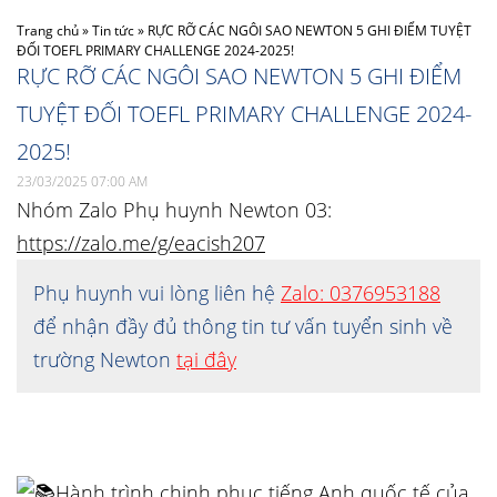
Trang chủ
»
Tin tức
»
RỰC RỠ CÁC NGÔI SAO NEWTON 5 GHI ĐIỂM TUYỆT
ĐỐI TOEFL PRIMARY CHALLENGE 2024-2025!
RỰC RỠ CÁC NGÔI SAO NEWTON 5 GHI ĐIỂM
TUYỆT ĐỐI TOEFL PRIMARY CHALLENGE 2024-
2025!
23/03/2025 07:00 AM
Nhóm Zalo Phụ huynh Newton 03:
https://zalo.me/g/eacish207
Phụ huynh vui lòng liên hệ
Zalo: 0376953188
để nhận đầy đủ thông tin tư vấn tuyển sinh về
trường Newton
tại đây
Hành trình chinh phục tiếng Anh quốc tế của