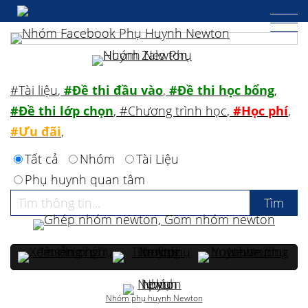
#Tài liệu
,
#Đề thi đầu vào
,
#Đề thi học bổng
,
#Đề thi lớp chọn
,
#Chương trình học
,
#Học phí
,
#Ưu đãi
,
Tất cả
Nhóm
Tài Liệu
Phụ huynh quan tâm
Nhóm phụ huynh Newton