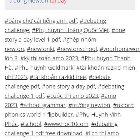
trường Newton
tại đây
#bảng chữ cái tiếng anh pdf
,
#debating
challenge
,
#Phụ huynh Hoàng Quốc Việt
,
#one
story a day level 1 pdf
,
#ghép nhóm
newton
,
#newtonki
,
#newtonschool
,
#yourhomewor
lớp 3
,
#kỳ thi toán amo 2023
,
#Phụ huynh Thanh
Hà
,
#Phụ huynh Goldmark
,
#tài khoản razkid miễn
phí 2023
,
#tài khoản razkid free
,
#debate
challenge pdf
,
#one story a day pdf
,
#debating
challenge 1 pdf
,
#cuộc thi amo 2023
,
#amo
2023
,
#school grammar
,
#trường newton
,
#oxford
phonics world 1 flipbuilder
,
#Phụ Huynh Vĩnh
Phúc
,
#school
,
#www.hoc10com
,
#debating
challenge 1 pdf free download
,
#lịch thi amo