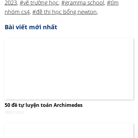
2023
,
#vẽ trường học
,
#gramma school
,
#tìm
nhóm cs4
,
#đề thi học bổng newton
,
Bài viết mới nhất
50 đề tự luyện toán Archimedes
30/07/2026