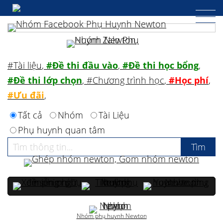
#Tài liệu
,
#Đề thi đầu vào
,
#Đề thi học bổng
,
#Đề thi lớp chọn
,
#Chương trình học
,
#Học phí
,
#Ưu đãi
,
Tất cả
Nhóm
Tài Liệu
Phụ huynh quan tâm
Nhóm phụ huynh Newton