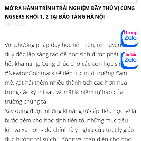
MỞ RA HÀNH TRÌNH TRẢI NGHIỆM ĐẦY THÚ VỊ CÙNG
NGSERS KHỐI 1, 2 TẠI BẢO TÀNG HÀ NỘI
03/04/2026
Với phương pháp dạy học tiên tiến, rèn luyện tư
duy độc lập sáng tạo để học sinh được phát huy
hết khả năng. Cùng chúc cho các con học sinh
#NewtonGoldmark sẽ tiếp tục nuôi dưỡng đam
mê, gặt hái thêm nhiều thành tích cao hơn nữa
trong các kỳ thi sau và mãi là niềm tự hào của
trường chúng ta.
Xây dựng được những kĩ năng từ cấp Tiểu học sẽ là
bước đệm cho học sinh tiến tới những mục tiêu
lớn và xa hơn - đó chính là ý nghĩa của triết lý giáo
dục hướng tới sự chủ động và toàn diện cho học