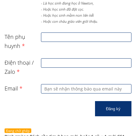
- Là học sinh đang học ở Newton,
- Hoặc học sinh đã đặt cọc.
- Hoặc học sinh mầm non liên kết
- Hoặc con cháu giáo viên giới thiệu.
Tên phụ
huynh
*
Điện thoại /
Zalo
*
Email
*
Đăng ký
Đang chờ ghép