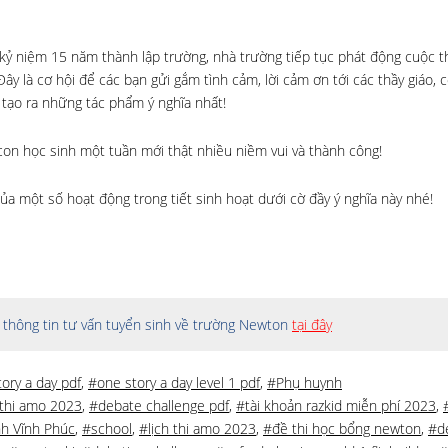
kỷ niệm 15 năm thành lập trường, nhà trường tiếp tục phát động cuộc th
Đây là cơ hội để các bạn gửi gắm tình cảm, lời cảm ơn tới các thầy giáo, c
 tạo ra những tác phẩm ý nghĩa nhất!
con học sinh một tuần mới thật nhiều niềm vui và thành công!
ủa một số hoạt động trong tiết sinh hoạt dưới cờ đầy ý nghĩa này nhé!
thông tin tư vấn tuyển sinh về trường Newton
tại đây
ory a day pdf
,
#one story a day level 1 pdf
,
#Phụ huynh
thi amo 2023
,
#debate challenge pdf
,
#tài khoản razkid miễn phí 2023
,
h Vĩnh Phúc
,
#school
,
#lịch thi amo 2023
,
#đề thi học bổng newton
,
#d