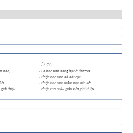
Cũ
m nào,
- Là học sinh đang học ở Newton,
- Hoặc học sinh đã đặt cọc.
kết.
- Hoặc học sinh mầm non liên kết
giới thiệu.
- Hoặc con cháu giáo viên giới thiệu.