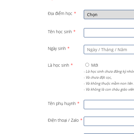
Địa điểm học
*
Tên học sinh
*
Ngày sinh
*
Là học sinh
*
Mới
- Là học sinh chưa đăng ký nhó
- Và chưa đặt cọc,
- Và không thuộc mầm non liên 
- Và không là con cháu giáo viên 
Tên phụ huynh
*
Điện thoại / Zalo
*