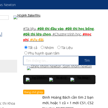
ws Newton
#Tài liệu
,
#Đề thi đầu vào
,
#Đề thi học bổng
,
I
#Đề thi lớp chọn
,
#Chương trình học
,
#Học
phí
,
#Ưu đãi
,
Tất cả
Nhóm
Tài Liệu
Phụ huynh quan tâm
Đang chờ ghép
Đinh Hoàng Bách cần tìm 2 bạn
mới, hoặc 1 cũ + 1 mới CS1, CS2
c thi Khoa