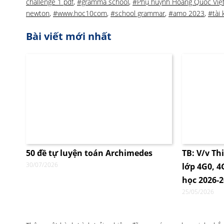
challenge 1 pdf
,
#gramma school
,
#Phụ huynh Hoàng Quốc Việ
newton
,
#www.hoc10com
,
#school grammar
,
#amo 2023
,
#tài 
Bài viết mới nhất
50 đề tự luyện toán Archimedes
TB: V/v Th
30/07/2026
lớp 4G0, 
học 2026-
25/05/2026