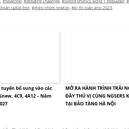
t
,
#newtonki
,
#debating challenge
,
#oxford phonics world 1 flipbuilder
,
#
khoản razkid free
,
#ghép nhóm newton
,
#kỳ thi toán amo 2023
,
i tuyển bổ sung vào các
MỞ RA HÀNH TRÌNH TRẢI 
4Gnew, 4C9, 4A12 – Năm
ĐẦY THÚ VỊ CÙNG NGSERS K
2027
TẠI BẢO TÀNG HÀ NỘI
03/04/2026