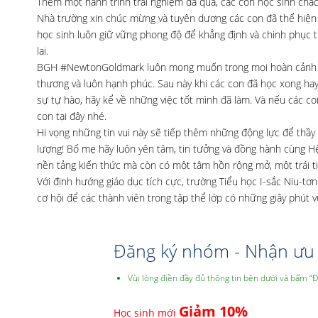
Thêm một hành trình trải nghiệm đã qua, các con học sinh chắ
Nhà trường xin chúc mừng và tuyên dương các con đã thể hiện 
học sinh luôn giữ vững phong độ để khẳng định và chinh phục t
lai.
BGH #NewtonGoldmark luôn mong muốn trong mọi hoàn cảnh cá
thương và luôn hạnh phúc. Sau này khi các con đã học xong hay
sự tự hào, hãy kể về những việc tốt mình đã làm. Và nếu các 
con tại đây nhé.
Hi vọng những tin vui này sẽ tiếp thêm những động lực để thầy 
lượng! Bố mẹ hãy luôn yên tâm, tin tưởng và đồng hành cùng H
nền tảng kiến thức mà còn có một tâm hồn rộng mở, một trái 
Với định hướng giáo dục tích cực, trường Tiểu học I-sắc Niu-
cơ hội để các thành viên trong tập thể lớp có những giây phút 
Đăng ký nhóm - Nhận ưu 
Vùi lòng điền đầy đủ thông tin bên dưới và bấm “
Giảm 10%
Học sinh mới