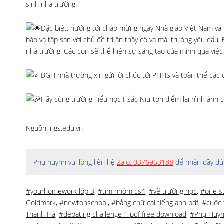
sinh nhà trường.
Đặc biệt, hướng tới chào mừng ngày Nhà giáo Việt Nam và 
báo và tập san với chủ đề tri ân thầy cô và mái trường yêu dấu. 
nhà trường. Các con sẽ thể hiện sự sáng tạo của mình qua việc
BGH nhà trường xin gửi lời chúc tới PHHS và toàn thể các 
Hãy cùng trường Tiểu học I-sắc Niu-tơn điểm lại hình ảnh c
Nguồn: ngs.edu.vn
Phụ huynh vui lòng liên hệ
Zalo: 0376953188
để nhận đầy đủ 
#yourhomework lớp 3
,
#tìm nhóm cs4
,
#vẽ trường học
,
#one st
Goldmark
,
#newtonschool
,
#bảng chữ cái tiếng anh pdf
,
#cuộc 
Thanh Hà
,
#debating challenge 1 pdf free download
,
#Phụ Huyn