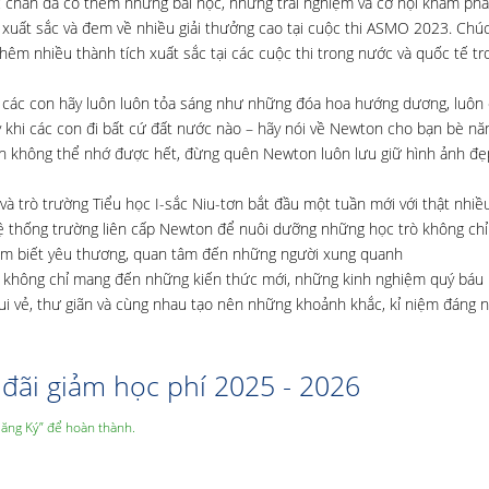
c chắn đã có thêm những bài học, những trải nghiệm và cơ hội khám phá
xuất sắc và đem về nhiều giải thưởng cao tại cuộc thi ASMO 2023. Chú
hêm nhiều thành tích xuất sắc tại các cuộc thi trong nước và quốc tế t
c con hãy luôn luôn tỏa sáng như những đóa hoa hướng dương, luôn 
 khi các con đi bất cứ đất nước nào – hãy nói về Newton cho bạn bè nă
con không thể nhớ được hết, đừng quên Newton luôn lưu giữ hình ảnh đẹ
và trò trường Tiểu học I-sắc Niu-tơn bắt đầu một tuần mới với thật nhiề
ệ thống trường liên cấp Newton để nuôi dưỡng những học trò không chỉ
tim biết yêu thương, quan tâm đến những người xung quanh
tơn không chỉ mang đến những kiến thức mới, những kinh nghiệm quý báu
vui vẻ, thư giãn và cùng nhau tạo nên những khoảnh khắc, kỉ niệm đáng 
đãi giảm học phí 2025 - 2026
Đăng Ký” để hoàn thành.