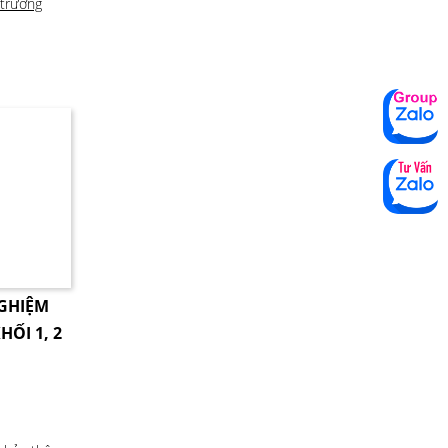
trường
NGHIỆM
HỐI 1, 2