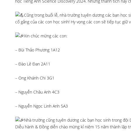
học Tiếng Anh Science Discovery 2024. Những thành tích này 
Cũng trong buổi lễ, nhà trường tuyên dương các bạn học s
cố gắng của các con học sinh! Hy vọng các con sẽ tiếp tục giữ
Xin chúc mừng các con:
– Bùi Thảo Phương 1A12
– Đào Lê Đan 2A11
– Ong Khánh Chi 3G1
– Nguyễn Châu Anh 4C3
– Nguyễn Ngọc Linh Anh 5A3
Nhà trường cũng tuyên dương các bạn học sinh trong đội D
Diễu hành & Đồng diễn chào mừng kỉ niệm 15 năm thành lập trườ