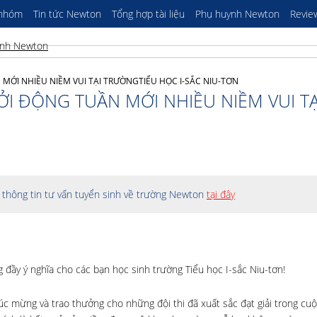
 nhóm
Tin tức Newton
Tổng hợp tài liệu
Phụ huynh Newton
Revie
MỚI NHIỀU NIỀM VUI TẠI TRƯỜNGTIỂU HỌC I-SẮC NIU-TƠN
ỞI ĐỘNG TUẦN MỚI NHIỀU NIỀM VUI TẠ
thông tin tư vấn tuyển sinh về trường Newton
tại đây
 đầy ý nghĩa cho các bạn học sinh trường Tiểu học I-sắc Niu-tơn!
c mừng và trao thưởng cho những đội thi đã xuất sắc đạt giải trong cuộ