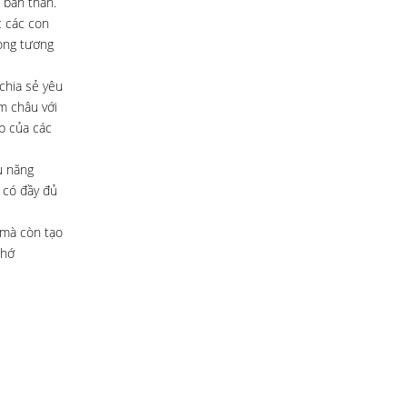
 bản thân.
c các con
rong tương
chia sẻ yêu
m châu với
p của các
u năng
 có đầy đủ
 mà còn tạo
nhớ