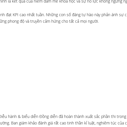
chính là kết quả của niềm đam mê khoa học và sự nỗ
lực không ngừng ng
inh đạt KPI cao nhất tuần. Những con số đáng tự hào này phản ánh sự c
 vững phong độ và truyền cảm hứng cho tất cả mọi người.
iễu hành & biểu diễn Đồng diễn đã hoàn thành xuất sắc phần thi trong 
ng. Ban giám khảo đánh giá rất cao tinh thần kỉ luật, nghiêm túc của 