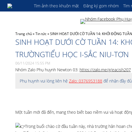
Tìm ảnh theo khuôn mặt
Đăng ký gom nhóm
Tìm
Trang chủ
»
Tin tức
»
SINH HOẠT DƯỚI CỜ TUẦN 14: KHỞI ĐỘNG TUẦN 
SINH HOẠT DƯỚI CỜ TUẦN 14: KH
TRƯỜNGTIỂU HỌC I-SẮC NIU-TƠN
06/11/2024 15:55 PM
Nhóm Zalo Phụ huynh Newton 03:
https://zalo.me/g/eacish207
Phụ huynh vui lòng liên hệ
Zalo: 0376953188
để nhận đầy đủ 
Một tuần mới đã đến, mang theo biết bao niềm vui và hoạt động
Trong buổi chào cờ đầu tuần này, nhà trường hân hoan chú