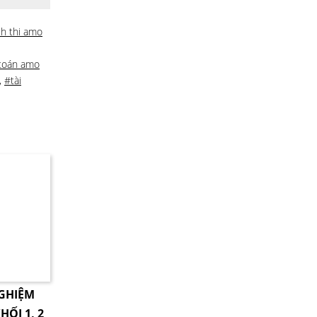
ch thi amo
 toán amo
,
#tài
NGHIỆM
HỐI 1, 2