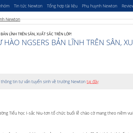
 nhóm
Tin tức Newton
Tổng hợp tài liệu
Phụ huynh Newton
Revie
BẢN LĨNH TRÊN SÂN, XUẤT SẮC TRÊN LỚP!
Ự HÀO NGSERS BẢN LĨNH TRÊN SÂN, X
thông tin tư vấn tuyển sinh về trường Newton
tại đây
ường Tiểu học I-sắc Niu-tơn tổ chức buổi lễ chào cờ mang theo niềm vui