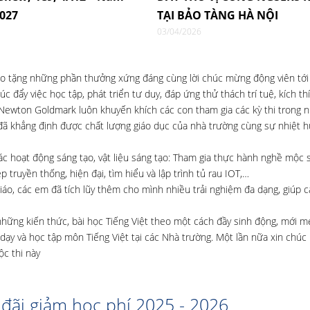
2027
TẠI BẢO TÀNG HÀ NỘI
03/04/2026
o tặng những phần thưởng xứng đáng cùng lời chúc mừng động viên tớ
 đẩy việc học tập, phát triển tư duy, đáp ứng thử thách trí tuệ, kích th
 Newton Goldmark luôn khuyến khích các con tham gia các kỳ thi trong 
đã khẳng định được chất lượng giáo dục của nhà trường cùng sự nhiệt h
ác hoạt động sáng tạo, vật liệu sáng tạo: Tham gia thực hành nghề mộc 
truyền thống, hiện đại, tìm hiểu và lập trình tủ rau IOT,…
áo, các em đã tích lũy thêm cho mình nhiều trải nghiệm đa dạng, giúp 
ững kiến thức, bài học Tiếng Việt theo một cách đầy sinh động, mới m
 dạy và học tập môn Tiếng Việt tại các Nhà trường. Một lần nữa xin chú
ộc thi này
đãi giảm học phí 2025 - 2026