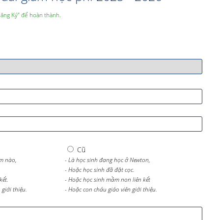
Đăng Ký” để hoàn thành.
Cũ
m nào,
- Là học sinh đang học ở Newton,
- Hoặc học sinh đã đặt cọc.
kết.
- Hoặc học sinh mầm non liên kết
giới thiệu.
- Hoặc con cháu giáo viên giới thiệu.