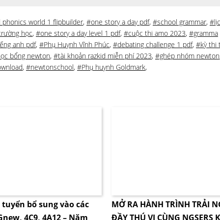
 phonics world 1 flipbuilder
,
#one story a day pdf
,
#school grammar
,
#lị
trường học
,
#one story a day level 1 pdf
,
#cuộc thi amo 2023
,
#gramma
iếng anh pdf
,
#Phụ Huynh Vĩnh Phúc
,
#debating challenge 1 pdf
,
#kỳ thi
học bổng newton
,
#tài khoản razkid miễn phí 2023
,
#ghép nhóm newton
download
,
#newtonschool
,
#Phụ huynh Goldmark
,
i tuyển bổ sung vào các
MỞ RA HÀNH TRÌNH TRẢI 
4Gnew, 4C9, 4A12 – Năm
ĐẦY THÚ VỊ CÙNG NGSERS K