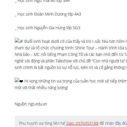
_ Học sinh Ngô Thái An lớp 3A4
_ Học sinh Đoàn Minh Dương lớp 4A3
_ Học sinh Nguyễn Gia Hưng lớp 5G3
Buổi sinh hoạt dưới cờ của thầy và trò I-sắc Niu-tơn hô
tham dự và tổ chức chương trình: Shine Tour – Hành trình tỏa 
Nhà báo – MC nổi tiếng Phạm Công Tố và các bạn nhỏ đến từ Sh
nghệ sôi động và phần Talkshow với chủ đề “Con nhà người ta” 
sinh chính là bắt nguồn từ sự nỗ lực, kiên trì và cố gắng không 
Hi vọng những tin vui trong của tuần học mới sẽ tiếp thêm
mới với thật nhiều năng lượng!
Nguồn: ngs.edu.vn
Phụ huynh vui lòng liên hệ
Zalo: 0376953188
để nhận đầy đủ 