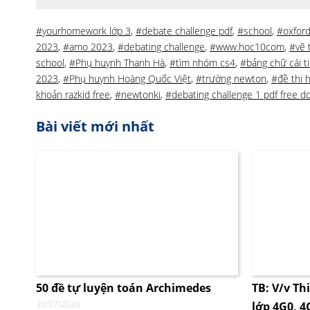
#yourhomework lớp 3
,
#debate challenge pdf
,
#school
,
#oxford
2023
,
#amo 2023
,
#debating challenge
,
#www.hoc10com
,
#vẽ 
school
,
#Phụ huynh Thanh Hà
,
#tìm nhóm cs4
,
#bảng chữ cái t
2023
,
#Phụ huynh Hoàng Quốc Việt
,
#trường newton
,
#đề thi 
khoản razkid free
,
#newtonki
,
#debating challenge 1 pdf free 
Bài viết mới nhất
50 đề tự luyện toán Archimedes
TB: V/v Th
30/07/2026
lớp 4G0, 