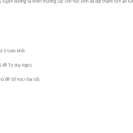
, tuyên dương và khen thưởng các con học sinh đã đạt thành tích ấn tượ
ứ 5 toàn khối.
 đề Tư duy logic).
hủ đề Số học/ Đại số).