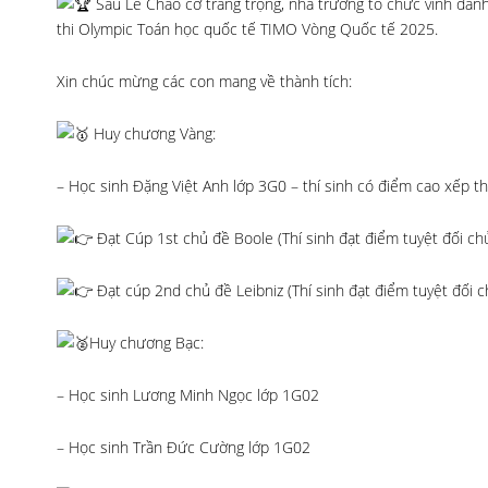
Sau Lễ Chào cờ trang trọng, nhà trường tổ chức vinh danh
thi Olympic Toán học quốc tế TIMO Vòng Quốc tế 2025.
Xin chúc mừng các con mang về thành tích:
Huy chương Vàng:
– Học sinh Đặng Việt Anh lớp 3G0 – thí sinh có điểm cao xếp th
Đạt Cúp 1st chủ đề Boole (Thí sinh đạt điểm tuyệt đối chủ
Đạt cúp 2nd chủ đề Leibniz (Thí sinh đạt điểm tuyệt đối c
Huy chương Bạc:
– Học sinh Lương Minh Ngọc lớp 1G02
– Học sinh Trần Đức Cường lớp 1G02