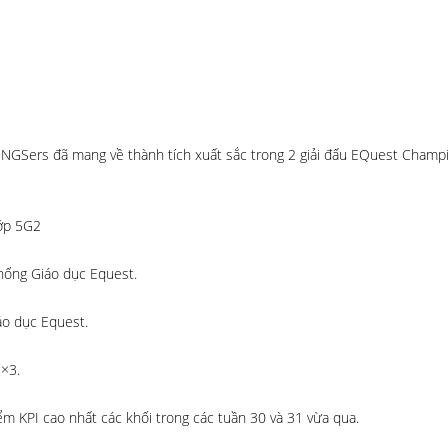
NGSers đã mang về thành tích xuất sắc trong 2 giải đấu EQuest Champ
Lớp 5G2
thống Giáo dục Equest.
áo dục Equest.
3×3.
m KPI cao nhất các khối trong các tuần 30 và 31 vừa qua.