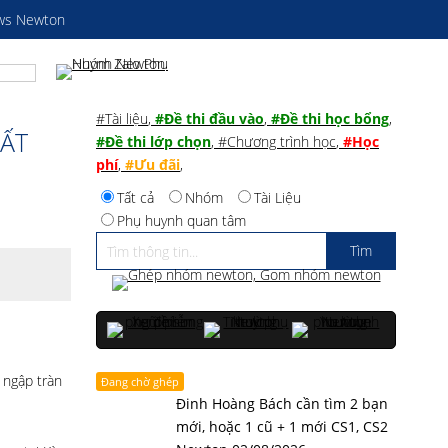
ws Newton
#Tài liệu
,
#Đề thi đầu vào
,
#Đề thi học bổng
,
UẤT
#Đề thi lớp chọn
,
#Chương trình học
,
#Học
phí
,
#Ưu đãi
,
Tất cả
Nhóm
Tài Liệu
Phụ huynh quan tâm
 ngập tràn
Đang chờ ghép
Đinh Hoàng Bách cần tìm 2 bạn
mới, hoặc 1 cũ + 1 mới CS1, CS2