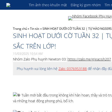
Tìm ảnh theo khuôn mặt
Đăng ký gom nhóm
Tìm
Trang chủ
»
Tin tức
»
SINH HOẠT DƯỚI CỜ TUẦN 32 | TỰ HÀO NGSERS 
SINH HOẠT DƯỚI CỜ TUẦN 32 | T
SẮC TRÊN LỚP!
15/03/2025 10:54 AM
Nhóm Zalo Phụ huynh Newton 03:
https://zalo.me/g/eacish207
Phụ huynh vui lòng liên hệ
Zalo: 0376953188
để nhận đầy đủ 
Tuần mới bắt đầu trong không khí hân hoan, thầy và trò tr
và những hoạt động phong phú, bổ ích.