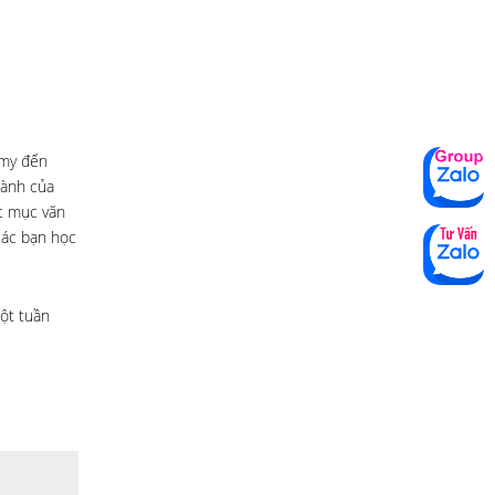
emy đến
hành của
t mục văn
các bạn học
một tuần