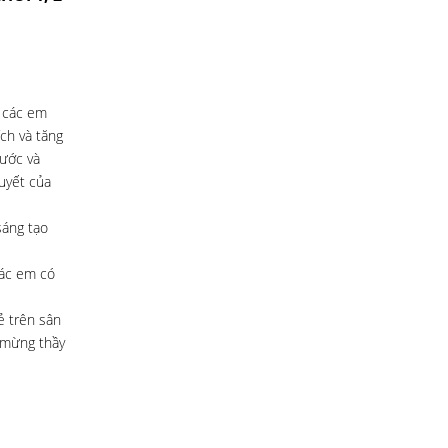
i các em
ích và tăng
nước và
uyết của
sáng tạo
các em có
ẻ trên sân
c mừng thầy