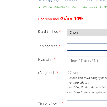
Vùi lòng điền đầy đủ thông tin bên dưới và bấm “
Giảm 10%
Học sinh mới
Địa điểm học
*
Tên học sinh
*
Ngày sinh
*
Là học sinh
*
Mới
- Là học sinh chưa đăng ký nhó
- Và chưa đặt cọc,
- Và không thuộc mầm non liên 
- Và không là con cháu giáo viên 
Tên phụ huynh
*