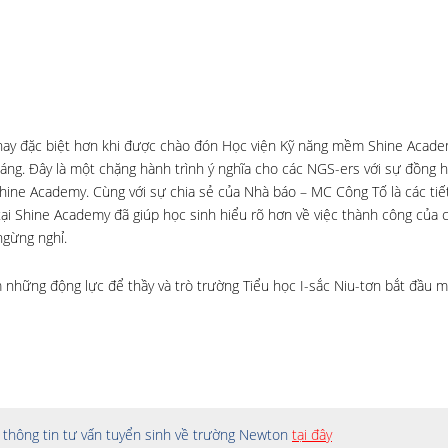
m nay đặc biệt hơn khi được chào đón Học viện Kỹ năng mềm Shine Acad
sáng. Đây là một chặng hành trình ý nghĩa cho các NGS-ers với sự đồng 
ine Academy. Cùng với sự chia sẻ của Nhà báo – MC Công Tố là các tiế
tại Shine Academy đã giúp học sinh hiểu rõ hơn về việc thành công của 
ngừng nghỉ.
 những động lực để thầy và trò trường Tiểu học I-sắc Niu-tơn bắt đầu 
thông tin tư vấn tuyển sinh về trường Newton
tại đây