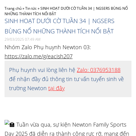
Trang chủ
»
Tin tức
»
SINH HOẠT DƯỚI CỜ TUẦN 34 | NGSERS BÙNG NỔ
NHỮNG THÀNH TÍCH NỔI BẬT
SINH HOẠT DƯỚI CỜ TUẦN 34 | NGSERS
BÙNG NỔ NHỮNG THÀNH TÍCH NỔI BẬT
29/03/2025 07:49 AM
Nhóm Zalo Phụ huynh Newton 03:
https://zalo.me/g/eacish207
Phụ huynh vui lòng liên hệ
Zalo: 0376953188
để nhận đầy đủ thông tin tư vấn tuyển sinh về
trường Newton
tại đây
Tuần vừa qua, sự kiện Newton Family Sports
Day 2025 đã diễn ra thành công rực rỡ, mang đến