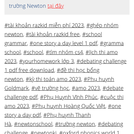
trường Newton
tại đây
#tài khoản razkid miễn phí 2023
,
#ghép nhóm
newton
,
#tài khoản razkid free
,
#school
grammar
,
#one story a day level 1 pdf
,
#gramma
school
,
#school
,
#tìm nhóm cs4
,
#lịch thi amo
2023
,
#yourhomework lớp 3
,
#debating challenge
1 pdf free download
,
#đề thi học bổng
newton
,
#kỳ thi toán amo 2023
,
#Phụ huynh
Goldmark
,
#vẽ trường học
,
#amo 2023
,
#debate
challenge pdf
,
#Phụ Huynh Vĩnh Phúc
,
#cuộc thi
amo 2023
,
#Phụ huynh Hoàng Quốc Việt
,
#one
story a day pdf
,
#Phụ huynh Thanh
Hà
,
#newtonschool
,
#trường newton
,
#debating
challenge
,
#newtonki
,
#oxford phonics world 1