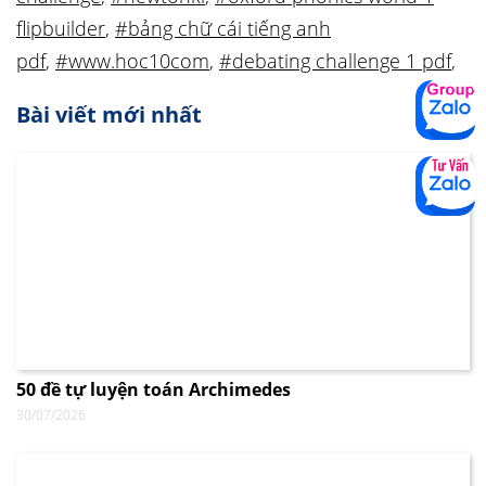
flipbuilder
,
#bảng chữ cái tiếng anh
pdf
,
#www.hoc10com
,
#debating challenge 1 pdf
,
Bài viết mới nhất
50 đề tự luyện toán Archimedes
30/07/2026