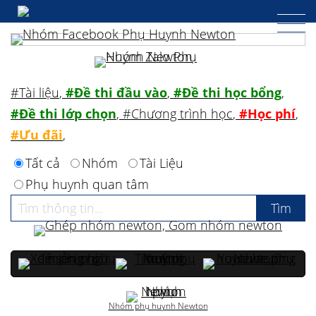
#Tài liệu
,
#Đề thi đầu vào
,
#Đề thi học bổng
,
#Đề thi lớp chọn
,
#Chương trình học
,
#Học phí
,
#Ưu đãi
,
Tất cả
Nhóm
Tài Liệu
Phụ huynh quan tâm
Nhóm phụ huynh Newton