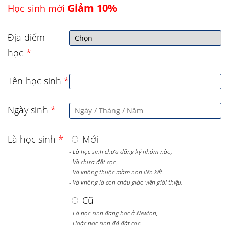
Giảm 10%
Học sinh mới
Địa điểm
học
*
Tên học sinh
*
Ngày sinh
*
Là học sinh
*
Mới
- Là học sinh chưa đăng ký nhóm nào,
- Và chưa đặt cọc,
- Và không thuộc mầm non liên kết.
- Và không là con cháu giáo viên giới thiệu.
Cũ
- Là học sinh đang học ở Newton,
- Hoặc học sinh đã đặt cọc.