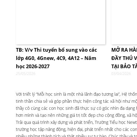
TB: V/v Thi tuyển bổ sung vào các
MỞ RA HÀ
lớp 4G0, 4Gnew, 4C9, 4A12 – Năm
ĐẦY THÚ V
học 2026-2027
TẠI BẢO T
25/05/2026
03/04/2026
Với triết lý “Mỗi học sinh là một nhà lãnh đạo tương lai”, Hệ t
tinh thần chia sẻ và góp phần thực hiện công tác xã hội như một
thầy cô cùng các con học sinh đã thực sự có góc nhìn đa dạng
hơn mình và tạo nên những giá trị tốt đẹp cho cộng đồng, xã hộ
Trải qua quá trình xây dựng và phát triển, Trường Tiểu học Ne
trường học tập năng động, hiện đại, phát triển nhất cho các co
nhiều những thành tích và thật nhiều sự tự hào. Chúc thầy và 