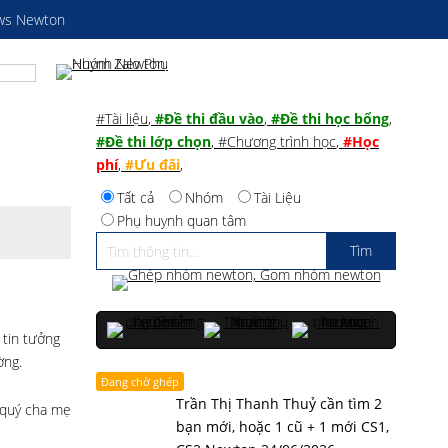
ws Newton
#Tài liệu
,
#Đề thi đầu vào
,
#Đề thi học bổng
,
#Đề thi lớp chọn
,
#Chương trình học
,
#Học
phí
,
#Ưu đãi
,
Tất cả
Nhóm
Tài Liệu
Phụ huynh quan tâm
 tin tưởng
ờng.
Đang chờ ghép
Trần Thị Thanh Thuỷ cần tìm 2
 quý cha mẹ
bạn mới, hoặc 1 cũ + 1 mới CS1,