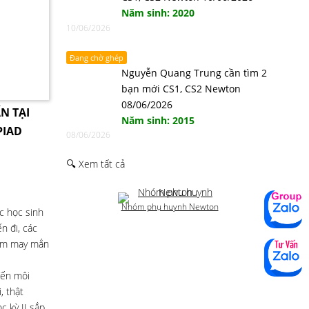
Năm sinh: 2020
10/06/2026
Đang chờ ghép
Nguyễn Quang Trung cần tìm 2
bạn mới CS1, CS2 Newton
08/06/2026
N TẠI
Năm sinh: 2015
PIAD
08/06/2026
🔍 Xem tất cả
Nhóm phụ huynh Newton
ục học sinh
n đi, các
kém may mắn
đến môi
, thật
c kỳ II sắp