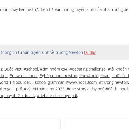
 sinh hãy liên hệ trực tiếp tới Văn phòng Tuyển sinh của nhà trường để
thông tin tư vấn tuyển sinh về trường Newton
tại đây
g Quốc Việt
,
#school
,
#tìm nhóm cs4
,
#debating challenge
,
#tài khoản 
 học
,
#newtonschool
,
#ghép nhóm newton
,
#newtonki
,
#bảng chữ cái t
rld 1 flipbuilder
,
#school grammar
,
#www.hoc10com
,
#trường newton
llenge 1 pdf
,
#kỳ thi toán amo 2023
,
#one story a day pdf
,
#đề thi học 
hụ huynh Goldmark
,
#debate challenge pdf
,