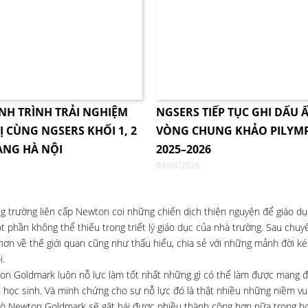
NH TRÌNH TRẢI NGHIỆM
NGSERS TIẾP TỤC GHI DẤU Ấ
Ị CÙNG NGSERS KHỐI 1, 2
VÒNG CHUNG KHẢO PILYM
ÀNG HÀ NỘI
2025–2026
03/04/2026
hống trường liên cấp Newton coi những chiến dịch thiện nguyện để giáo d
 phần không thể thiếu trong triết lý giáo dục của nhà trường. Sau chuyế
 hơn về thế giới quan cũng như thấu hiểu, chia sẻ với những mảnh đời 
i.
wton Goldmark luôn nỗ lực làm tốt nhất những gì có thể làm được mang 
n học sinh. Và minh chứng cho sự nỗ lực đó là thật nhiều những niềm vui
trò Newton Goldmark sẽ gặt hái được nhiều thành công hơn nữa trong họ