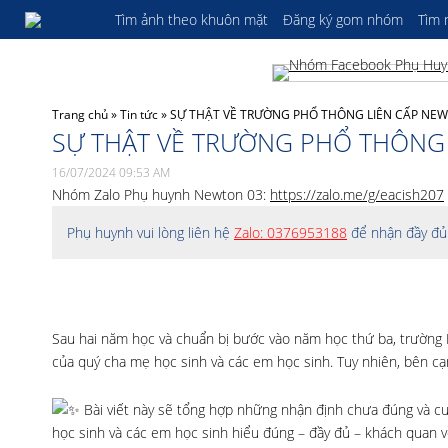
Tìm ảnh theo khuôn mặt
Đăng ký gom nhóm
Tìm
Trang chủ
»
Tin tức
»
SỰ THẬT VỀ TRƯỜNG PHỔ THÔNG LIÊN CẤP NE
SỰ THẬT VỀ TRƯỜNG PHỔ THÔNG
16/07/2024 09:53 AM
Nhóm Zalo Phụ huynh Newton 03:
https://zalo.me/g/eacish207
Phụ huynh vui lòng liên hệ
Zalo: 0376953188
để nhận đầy đủ 
Sau hai năm học và chuẩn bị bước vào năm học thứ ba, trường 
của quý cha mẹ học sinh và các em học sinh. Tuy nhiên, bên c
Bài viết này sẽ tổng hợp những nhận định chưa đúng và c
học sinh và các em học
sinh hiểu đúng – đầy đủ – khách quan v