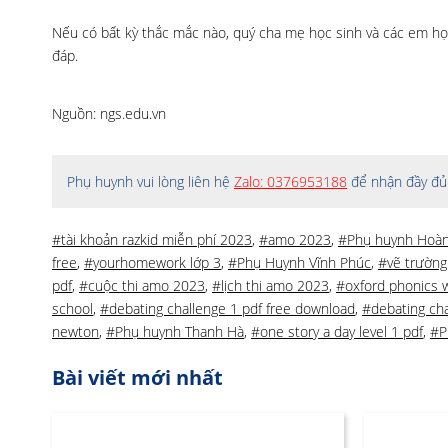
Nếu có bất kỳ thắc mắc nào, quý cha mẹ học sinh và các em học
đáp.
Nguồn: ngs.edu.vn
Phụ huynh vui lòng liên hệ
Zalo: 0376953188
để nhận đầy đủ 
#tài khoản razkid miễn phí 2023
,
#amo 2023
,
#Phụ huynh Hoàn
free
,
#yourhomework lớp 3
,
#Phụ Huynh Vĩnh Phúc
,
#vẽ trường
pdf
,
#cuộc thi amo 2023
,
#lịch thi amo 2023
,
#oxford phonics wo
school
,
#debating challenge 1 pdf free download
,
#debating cha
newton
,
#Phụ huynh Thanh Hà
,
#one story a day level 1 pdf
,
#P
Bài viết mới nhất