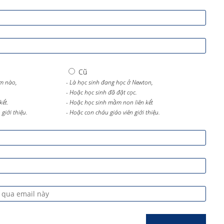
Cũ
m nào,
- Là học sinh đang học ở Newton,
- Hoặc học sinh đã đặt cọc.
kết.
- Hoặc học sinh mầm non liên kết
giới thiệu.
- Hoặc con cháu giáo viên giới thiệu.