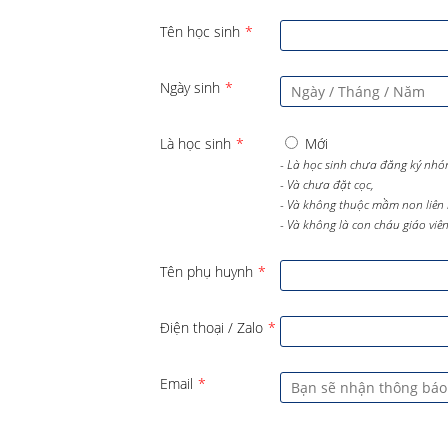
Tên học sinh
*
Ngày sinh
*
Là học sinh
*
Mới
- Là học sinh chưa đăng ký nhó
- Và chưa đặt cọc,
- Và không thuộc mầm non liên 
- Và không là con cháu giáo viên 
Tên phụ huynh
*
Điện thoại / Zalo
*
Email
*