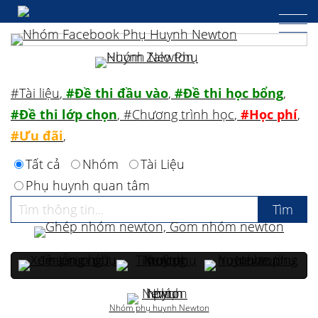
#Tài liệu
,
#Đề thi đầu vào
,
#Đề thi học bổng
,
#Đề thi lớp chọn
,
#Chương trình học
,
#Học phí
,
#Ưu đãi
,
Tất cả
Nhóm
Tài Liệu
Phụ huynh quan tâm
Nhóm phụ huynh Newton