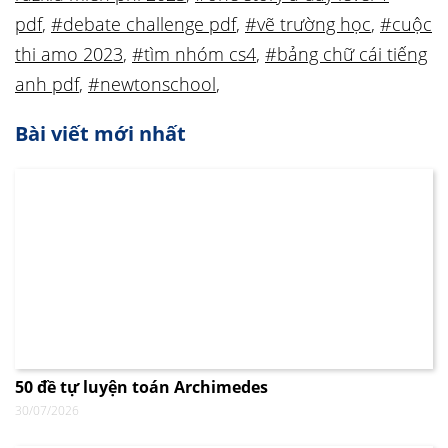
pdf
,
#debate challenge pdf
,
#vẽ trường học
,
#cuộc
thi amo 2023
,
#tìm nhóm cs4
,
#bảng chữ cái tiếng
anh pdf
,
#newtonschool
,
Bài viết mới nhất
50 đề tự luyện toán Archimedes
30/07/2026