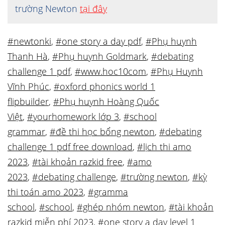
trường Newton
tại đây
#newtonki
,
#one story a day pdf
,
#Phụ huynh
Thanh Hà
,
#Phụ huynh Goldmark
,
#debating
challenge 1 pdf
,
#www.hoc10com
,
#Phụ Huynh
Vĩnh Phúc
,
#oxford phonics world 1
flipbuilder
,
#Phụ huynh Hoàng Quốc
Việt
,
#yourhomework lớp 3
,
#school
grammar
,
#đề thi học bổng newton
,
#debating
challenge 1 pdf free download
,
#lịch thi amo
2023
,
#tài khoản razkid free
,
#amo
2023
,
#debating challenge
,
#trường newton
,
#kỳ
thi toán amo 2023
,
#gramma
school
,
#school
,
#ghép nhóm newton
,
#tài khoản
razkid miễn phí 2023
,
#one story a day level 1