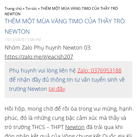
Trang chủ
»
Tin tức
»
THÊM MỘT MÙA VÀNG TIMO CỦA THẦY TRÒ
NEWTON
THÊM MỘT MÙA VÀNG TIMO CỦA THẦY TRÒ
NEWTON
15/12/2020 17:00 PM
Nhóm Zalo Phụ huynh Newton 03:
https://zalo.me/g/eacish207
Phụ huynh vui lòng liên hệ
Zalo: 0376953188
để nhận đầy đủ thông tin tư vấn tuyển sinh về
trường Newton
tại đây
Hồi hộp, mong chờ để rồi òa trong vui mừng, hạnh
phúc, đó là những cung bậc cảm xúc mà thầy và
trò trường THCS – THPT
Newton
đã trải qua khi
đón nhận kết quả của Vòng chung kết Quốc gia Kỳ