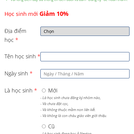
Giảm 10%
Học sinh mới
Địa điểm
học
*
Tên học sinh
*
Ngày sinh
*
Là học sinh
*
Mới
- Là học sinh chưa đăng ký nhóm nào,
- Và chưa đặt cọc,
- Và không thuộc mầm non liên kết.
- Và không là con cháu giáo viên giới thiệu.
Cũ
- Là học sinh đang học ở Newton,