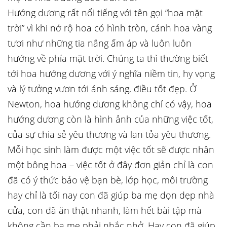
Hướng dương rất nổi tiếng với tên gọi “hoa mặt
trời” vì khi nở rộ hoa có hình tròn, cánh hoa vàng
tươi như những tia nắng ấm áp và luôn luôn
hướng về phía mặt trời. Chúng ta thì thường biết
tới hoa hướng dương với ý nghĩa niềm tin, hy vọng
và lý tưởng vươn tới ánh sáng, điều tốt đẹp. Ở
Newton, hoa hướng dương không chỉ có vậy, hoa
hướng dương còn là hình ảnh của những việc tốt,
của sự chia sẻ yêu thương và lan tỏa yêu thương.
Mỗi học sinh làm được một việc tốt sẽ được nhận
một bông hoa – việc tốt ở đây đơn giản chỉ là con
đã có ý thức bảo vệ bạn bè, lớp học, môi trường
hay chỉ là tối nay con đã giúp ba mẹ dọn dẹp nhà
cửa, con đã ăn thật nhanh, làm hết bài tập mà
không cần ba mẹ phải nhắc nhở. Hay con đã giúp