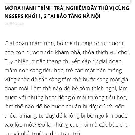
MỞ RA HÀNH TRÌNH TRẢI NGHIỆM ĐẦY THÚ VỊ CÙNG
NGSERS KHỐI 1, 2 TẠI BẢO TÀNG HÀ NỘI
03/04/2026
Giai đoạn mầm non, bố mẹ thường có xu hướng
cho con được tự do khám phá, thỏa thích vui chơi.
Tuy nhiên, ở nấc thang chuyển cấp từ giai đoạn
mầm non sang tiểu học, trẻ cần một nền móng
vững chắc để sẵn sàng tâm thế bước sang một giai
đoạn mới. Làm thế nào để bé sớm thích nghi, làm
quen với những hoạt động ở môi trường tiểu học,
làm thế nào để bé được chuẩn bị đầy đủ về kiến
thức, kĩ năng, tư duy để không bị bỡ ngỡ khi bước
vào lớp một? Đó là những câu hỏi mà các bậc cha
mẹ và nhà trường đều trăn trở.