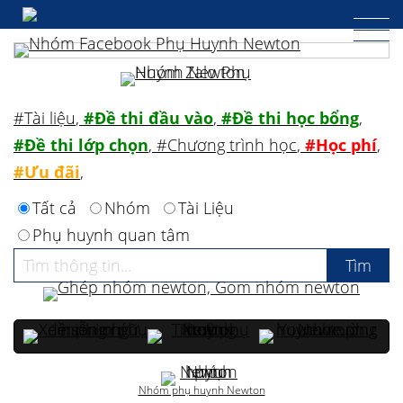
#Tài liệu
,
#Đề thi đầu vào
,
#Đề thi học bổng
,
#Đề thi lớp chọn
,
#Chương trình học
,
#Học phí
,
#Ưu đãi
,
Tất cả
Nhóm
Tài Liệu
Phụ huynh quan tâm
Nhóm phụ huynh Newton