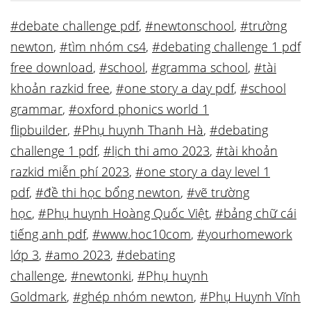
#debate challenge pdf
,
#newtonschool
,
#trường
newton
,
#tìm nhóm cs4
,
#debating challenge 1 pdf
free download
,
#school
,
#gramma school
,
#tài
khoản razkid free
,
#one story a day pdf
,
#school
grammar
,
#oxford phonics world 1
flipbuilder
,
#Phụ huynh Thanh Hà
,
#debating
challenge 1 pdf
,
#lịch thi amo 2023
,
#tài khoản
razkid miễn phí 2023
,
#one story a day level 1
pdf
,
#đề thi học bổng newton
,
#vẽ trường
học
,
#Phụ huynh Hoàng Quốc Việt
,
#bảng chữ cái
tiếng anh pdf
,
#www.hoc10com
,
#yourhomework
lớp 3
,
#amo 2023
,
#debating
challenge
,
#newtonki
,
#Phụ huynh
Goldmark
,
#ghép nhóm newton
,
#Phụ Huynh Vĩnh