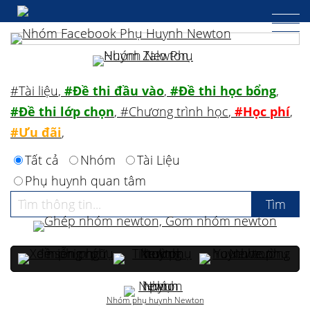
#Tài liệu
,
#Đề thi đầu vào
,
#Đề thi học bổng
,
#Đề thi lớp chọn
,
#Chương trình học
,
#Học phí
,
#Ưu đãi
,
Tất cả
Nhóm
Tài Liệu
Phụ huynh quan tâm
Nhóm phụ huynh Newton