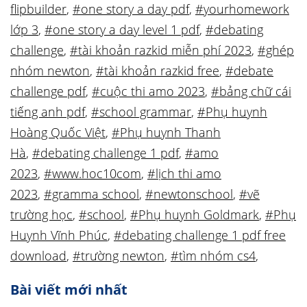
flipbuilder
,
#one story a day pdf
,
#yourhomework
lớp 3
,
#one story a day level 1 pdf
,
#debating
challenge
,
#tài khoản razkid miễn phí 2023
,
#ghép
nhóm newton
,
#tài khoản razkid free
,
#debate
challenge pdf
,
#cuộc thi amo 2023
,
#bảng chữ cái
tiếng anh pdf
,
#school grammar
,
#Phụ huynh
Hoàng Quốc Việt
,
#Phụ huynh Thanh
Hà
,
#debating challenge 1 pdf
,
#amo
2023
,
#www.hoc10com
,
#lịch thi amo
2023
,
#gramma school
,
#newtonschool
,
#vẽ
trường học
,
#school
,
#Phụ huynh Goldmark
,
#Phụ
Huynh Vĩnh Phúc
,
#debating challenge 1 pdf free
download
,
#trường newton
,
#tìm nhóm cs4
,
Bài viết mới nhất