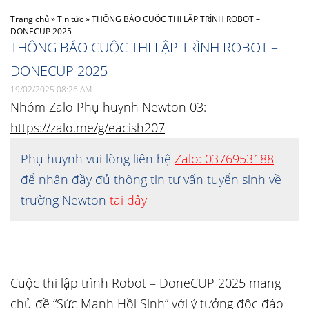
Trang chủ
»
Tin tức
»
THÔNG BÁO CUỘC THI LẬP TRÌNH ROBOT –
DONECUP 2025
THÔNG BÁO CUỘC THI LẬP TRÌNH ROBOT –
DONECUP 2025
19/02/2025 08:26 AM
Nhóm Zalo Phụ huynh Newton 03:
https://zalo.me/g/eacish207
Phụ huynh vui lòng liên hệ
Zalo: 0376953188
để nhận đầy đủ thông tin tư vấn tuyển sinh về
trường Newton
tại đây
Cuộc thi lập trình Robot – DoneCUP 2025 mang
chủ đề “Sức Mạnh Hồi Sinh” với ý tưởng độc đáo