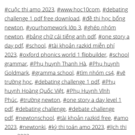
#cuộc thi amo 2023
,
#www.hoc10com
,
#debating
challenge 1 pdf free download
,
#đề thi học bổng
newton
,
#yourhomework lớp 3
,
#ghép nhóm
newton
,
#bảng chữ cái tiếng anh pdf
,
#one story a
day pdf
,
#school
,
#tài khoản razkid miễn phí
2023
,
#oxford phonics world 1 flipbuilder
,
#school
grammar
,
#Phụ huynh Thanh Hà
,
#Phụ huynh
Goldmark
,
#gramma school
,
#tìm nhóm cs4
,
#vẽ
trường học
,
#debating challenge 1 pdf
,
#Phụ
huynh Hoàng Quốc Việt
,
#Phụ Huynh Vĩnh
Phúc
,
#trường newton
,
#one story a day level 1
pdf
,
#debating challenge
,
#debate challenge
pdf
,
#newtonschool
,
#tài khoản razkid free
,
#amo
2023
,
#newtonki
,
#kỳ thi toán amo 2023
,
#lịch thi