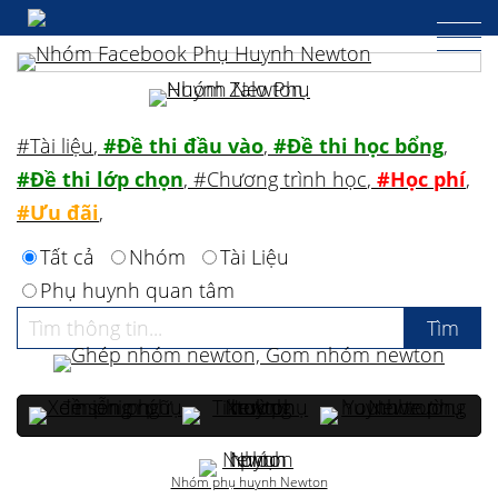
#Tài liệu
,
#Đề thi đầu vào
,
#Đề thi học bổng
,
#Đề thi lớp chọn
,
#Chương trình học
,
#Học phí
,
#Ưu đãi
,
Tất cả
Nhóm
Tài Liệu
Phụ huynh quan tâm
Nhóm phụ huynh Newton