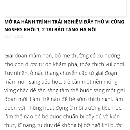
MỞ RA HÀNH TRÌNH TRẢI NGHIỆM ĐẦY THÚ VỊ CÙNG
NGSERS KHỐI 1, 2 TẠI BẢO TÀNG HÀ NỘI
03/04/2026
Giai đoạn mầm non, bố mẹ thường có xu hướng
cho con được tự do khám phá, thỏa thích vui chơi.
Tuy nhiên, ở nấc thang chuyển cấp từ giai đoạn
mầm non sang tiểu học, trẻ cần một nền móng
vững chắc để sẵn sàng tâm thế bước sang một giai
đoạn mới. Làm thế nào để bé sớm thích nghi, làm
quen với những hoạt động ở môi trường tiểu học,
làm thế nào để bé được chuẩn bị đầy đủ về kiến
thức, kĩ năng, tư duy để không bị bỡ ngỡ khi bước