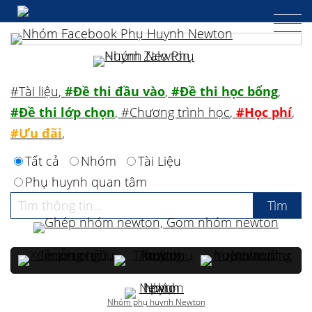
#Tài liệu
,
#Đề thi đầu vào
,
#Đề thi học bổng
,
#Đề thi lớp chọn
,
#Chương trình học
,
#Học phí
,
#Ưu đãi
,
Tất cả
Nhóm
Tài Liệu
Phụ huynh quan tâm
Nhóm phụ huynh Newton