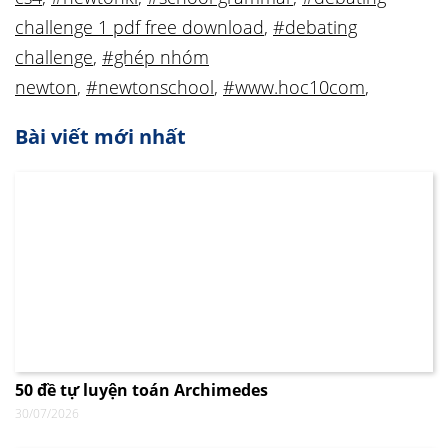
challenge 1 pdf free download
,
#debating
challenge
,
#ghép nhóm
newton
,
#newtonschool
,
#www.hoc10com
,
Bài viết mới nhất
50 đề tự luyện toán Archimedes
30/07/2026