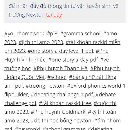
để nhận đầy đủ thông tin tư vấn tuyển sinh về
trường Newton
tại đây
#yourhomework lớp 3
,
#gramma school
,
#amo
2023
,
#lịch thi amo 2023
,
#tài khoản razkid miễn
phí 2023
,
#one story a day level 1 pdf
,
#Phụ
Huynh Vĩnh Phúc
,
#one story a day pdf
,
#vẽ
trường học
,
#Phụ huynh Thanh Hà
,
#Phụ huynh
Hoàng Quốc Việt
,
#school
,
#bảng chữ cái tiếng
anh pdf
,
#trường newton
,
#oxford phonics world 1
flipbuilder
,
#debating challenge 1 pdf
,
#debate
challenge pdf
,
#tài khoản razkid free
,
#cuộc thi
amo 2023
,
#Phụ huynh Goldmark
,
#kỳ thi toán
amo 2023
,
#đề thi học bổng newton
,
#tìm nhóm
cs4
,
#newtonki
,
#school grammar
,
#debating