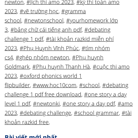
newton
,
#lịch thi amo 2023
,
#kỳ thi toán amo
2023
,
#vẽ trường học
,
#gramma
school
,
#newtonschool
,
#yourhomework lớp
3
,
#bảng chữ cái tiếng anh pdf
,
#debating
challenge 1 pdf
,
#tài khoản razkid miễn phí
2023
,
#Phụ Huynh Vĩnh Phúc
,
#tìm nhóm
cs4
,
#ghép nhóm newton
,
#Phụ huynh
Goldmark
,
#Phụ huynh Thanh Hà
,
#cuộc thi amo
2023
,
#oxford phonics world 1
flipbuilder
,
#www.hoc10com
,
#school
,
#debating
challenge 1 pdf free download
,
#one story a day
level 1 pdf
,
#newtonki
,
#one story a day pdf
,
#amo
2023
,
#debating challenge
,
#school grammar
,
#tài
khoản razkid free
,
Bài viết mới nhất