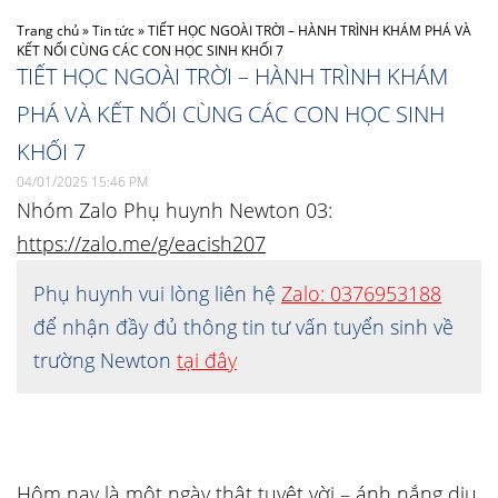
Trang chủ
»
Tin tức
»
TIẾT HỌC NGOÀI TRỜI – HÀNH TRÌNH KHÁM PHÁ VÀ
KẾT NỐI CÙNG CÁC CON HỌC SINH KHỐI 7
TIẾT HỌC NGOÀI TRỜI – HÀNH TRÌNH KHÁM
PHÁ VÀ KẾT NỐI CÙNG CÁC CON HỌC SINH
KHỐI 7
04/01/2025 15:46 PM
Nhóm Zalo Phụ huynh Newton 03:
https://zalo.me/g/eacish207
Phụ huynh vui lòng liên hệ
Zalo: 0376953188
để nhận đầy đủ thông tin tư vấn tuyển sinh về
trường Newton
tại đây
Hôm nay là một ngày thật tuyệt vời – ánh nắng dịu