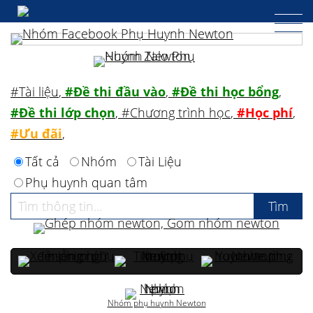
#Tài liệu
,
#Đề thi đầu vào
,
#Đề thi học bổng
,
#Đề thi lớp chọn
,
#Chương trình học
,
#Học phí
,
#Ưu đãi
,
Tất cả
Nhóm
Tài Liệu
Phụ huynh quan tâm
Nhóm phụ huynh Newton